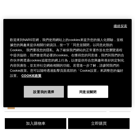
繼續探索
Details
/zh/%E8%A3%B8%E5%85%89%E5%87%9D%E4%BA%AE%E6%B0%B4%E
Item
LIGHT REFLECTING™ SERUM CUSHION FOUNDATION SPF 42/PA++
No.
歡迎來到NARS官網，我們使用網站上的cookies來提升您的個人化體驗，並根
194251143941
裸光凝亮水精華氣墊蕊
據您的興趣來提供相關行銷資訊，按一下「同意並關閉」以同意此類的
NT$1,650
Cookies。 我們重視您的隱私。為了確保我們網站的正常運作並在您瀏覽過程
中提供協助，我們會使用必要的cookies。在獲得您的同意後，我們與我們的合
作伙伴將透過cookies追蹤您的網上行為，以便提供符合您興趣和喜好的定制化
Variations
內容與廣告，並支持社交網絡相關的功能。若需進一步了解，請參閱我們的
Cookie政策。您可以隨時透過點擊頁面底部的「Cookie設置」來調整您的偏好
COOKIE政策
設置。
#小光圈
自然淺膚色
設置我的選擇
同意並關閉
Add
Product
to
Actions
數量
其他色系
cart
DEAUVILLE
options
加入購物車
立即購買