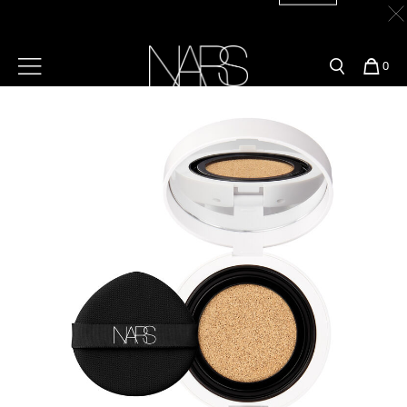
Skip
官網最新活動
產品
彩妝服務
to
main
content
新客首購輸＜WELCOME＞享9折
【8/3-8/10限定】明星底妝買1送1
立即購買
預約金曲獎妝容
彩盤及禮盒組
彩妝專欄
選單"
您
0
的
Image
Nars
商
官網優惠活動
粉底線上試色
【8/3-8/10限定】限時輸碼贈迷你腮紅露
立即購買
品
刷具與配件
官網獨家組合
專業彩妝學院
臉部
水光頰彩系列
雙頰
試用送到家
唇部
新客專屬優惠
眼部
舊客回購禮遇
保養