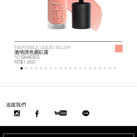
INSATIABLE LIQUID BLUSH
A
激情誘色腮紅露
10 SHADES
1
NT$1,450
N
追蹤我們