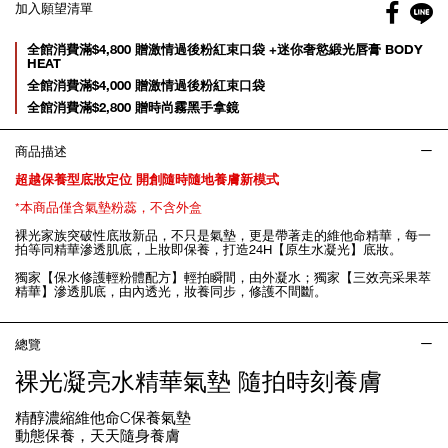
Facebo
加入願望清單
gl
Promotions
全館消費滿$4,800 贈激情過後粉紅束口袋 +迷你奢慾緞光唇膏 BODY
HEAT
全館消費滿$4,000 贈激情過後粉紅束口袋
全館消費滿$2,800 贈時尚霧黑手拿鏡
商品描述
超越保養型底妝定位 開創隨時隨地養膚新模式
*本商品僅含氣墊粉蕊，不含外盒
裸光家族突破性底妝新品，不只是氣墊，更是帶著走的維他命精華，每一
拍等同精華滲透肌底，上妝即保養，打造24H【原生水凝光】底妝。
獨家【保水修護輕粉體配方】輕拍瞬間，由外凝水；獨家【三效亮采果萃
精華】滲透肌底，由內透光，妝養同步，修護不間斷。
總覽
裸光凝亮水精華氣墊 隨拍時刻養膚
精醇濃縮維他命C保養氣墊
動態保養，天天隨身養膚