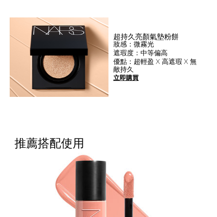
超持久亮顏氣墊粉餅
妝感：微霧光
遮瑕度：中等偏高
優點：超輕盈 X 高遮瑕 X 無
敵持久
立即購買
推薦搭配使用