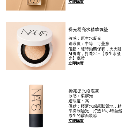
立即購買
裸光凝亮水精華氣墊
妝感：原生水凝光
遮瑕度：中等，可疊擦
優點：隨時動態保養，天天隨
身養膚，打造24H【原生水凝
光】底妝
立即購買
極霧柔光粉底露
妝感：柔霧光
遮瑕度：高
優點：輕薄水感露狀質地，精
準抑制油光，打造16小時自然
原生的霧面妝感
立即購買