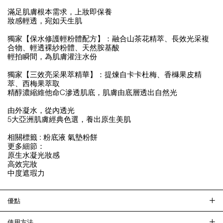
滿足肌膚根本需求，上妝即保養
妝感輕透，宛如天生肌
獨家【保水修護輕粉體配方】：融合山茶花精萃、長效光采複
合物、輕透裸紗粉體、天然胺基酸
輕拍瞬間，為肌膚灌注水份
獨家【三效亮采果萃精華】：提煉自卡卡杜梅、香櫞果皮精
萃、西梅果萃取
精醇濃縮維他命C滲透肌底，肌膚由底層透出自然光
由外凝水，從內透光
5大亞洲肌膚經典色選，養出原生美肌
相關標籤 :
粉底液
氣墊粉餅
更多細節：
原生水凝光妝感
高效完妝
中度遮瑕力
優點
使用方法