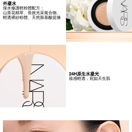
外凝水
保水修護輕粉體配方：
山茶花精萃、長效光采複合物、
輕透裸紗粉體、天然胺基酸提煉
24H原生水凝光
妝感輕透，宛如天生肌