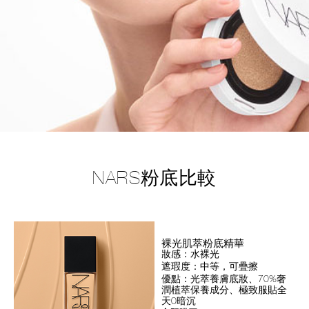
NARS粉底比較
裸光肌萃粉底精華
妝感：水裸光
遮瑕度：中等，可疊擦
優點：光萃養膚底妝、70%奢
潤植萃保養成分、極致服貼全
天0暗沉