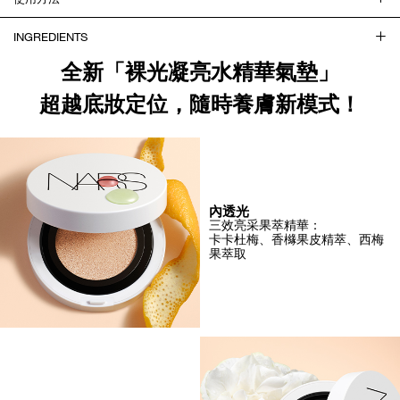
INGREDIENTS
全新「裸光凝亮水精華氣墊」
超越底妝定位，隨時養膚新模式！
內透光
三效亮采果萃精華：
卡卡杜梅、香櫞果皮精萃、西梅
果萃取