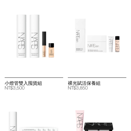
小燈管雙入囤貨組
裸光賦活保養組
NT$3,500
NT$3,850