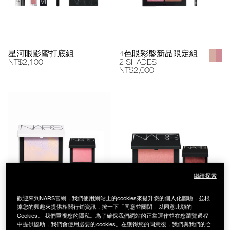
星河眼影蜜打底組
4色眼彩盤新品限定組
NT$2,100
2 SHADES
NT$2,000
繼續探索
歡迎來到NARS官網，我們使用網站上的cookies來提升您的個人化體驗，並根
據您的興趣來提供相關行銷資訊，按一下「同意並關閉」以同意此類的
限時買大送小
限時買大送小
Cookies。 我們重視您的隱私。為了確保我們網站的正常運作並在您瀏覽過程
中提供協助，我們會使用必要的cookies。在獲得您的同意後，我們與我們的合
星河紫送迷你腮紅
炫色腮紅1+1組