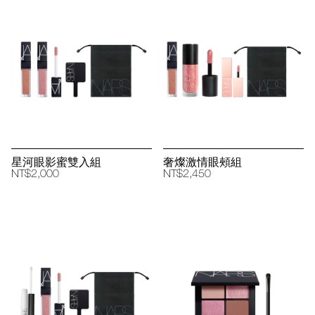
星河眼影蜜雙入組
奢燦激情眼頰組
NT$2,000
NT$2,450