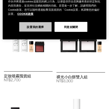
作伙伴將透過cookies追蹤您的網上行為，以便提供符合您興趣和喜好的定制化
NT$1,650
NT$1,450
內容與廣告，並支持社交網絡相關的功能。若需進一步了解，請參閱我們的
Cookie政策。您可以隨時透過點擊頁面底部的「Cookie設置」來調整您的偏好
COOKIE政策
設置。
設置我的選擇
同意並關閉
定妝噴霧囤貨組
裸光小白餅雙入組
NT$2,700
NT$3,300