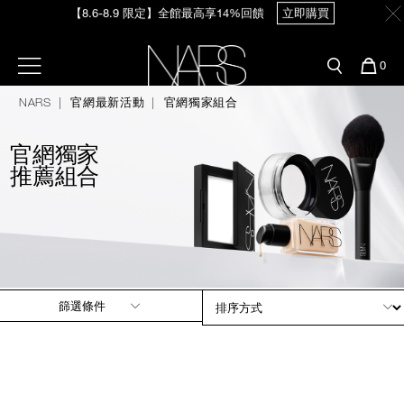
【8.6-8.9 限定】全館最高享14%回饋
立即購買
Skip
官網最新活動
產品
彩妝服務
to
main
content
新客首購輸＜WELCOME＞享9折
預約金曲獎妝容
彩盤及禮盒組
彩妝專欄
選單"
您
0
【8/3-8/10限定】明星底妝買1送1
立即購買
的
Nars
商
NARS
官網最新活動
官網獨家組合
官網優惠活動
粉底線上試色
品
刷具與配件
【8/3-8/10限定】限時輸碼贈迷你腮紅露
立即購買
官網獨家
官網獨家組合
專業彩妝學院
臉部
推薦組合
水光頰彩系列
雙頰
試用送到家
唇部
新客專屬優惠
篩選條件
眼部
舊客回購禮遇
保養