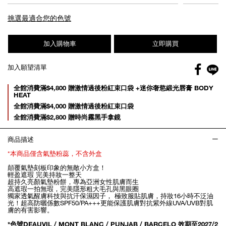
加入購物車
立即購買
Facebo
加入願望清單
gl
Promotions
全館消費滿$4,800 贈激情過後粉紅束口袋 +迷你奢慾緞光唇膏 BODY
HEAT
全館消費滿$4,000 贈激情過後粉紅束口袋
全館消費滿$2,800 贈時尚霧黑手拿鏡
商品描述
*本商品僅含氣墊粉蕊，不含外盒
顛覆氣墊刻板印象的無敵小方盒！
輕盈遮瑕 完美持妝一整天
超持久亮顏氣墊粉餅，專為亞洲女性肌膚而生
高遮瑕一拍無瑕，完美隱形粗大毛孔與黑眼圈
獨家透氣醒膚科技與抗汗保濕因子， 極致服貼肌膚，持妝16小時不泛油
光！超高防曬係數SPF50/PA+++更能保護肌膚對抗紫外線UVA/UVB對肌
膚的有害影響。
*色號DEAUVIL / MONT BLANC / PUNJAB / BARCELO 效期至2027/2