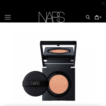
Skip
官網最新活動
產品
彩妝服務
to
main
content
新客首購輸＜WELCOME＞享9折
預約金曲獎妝容
彩盤及禮盒組
彩妝專欄
選單"
您
0
【新品上市】高調深邃眼彩系列 強勢登場
立即購買
的
Image
Nars
商
官網優惠活動
粉底線上試色
品
刷具與配件
【新品禮贈】任一新品贈品牌眼膜
立即購買
官網獨家組合
專業彩妝學院
臉部
水光頰彩系列
【8.6-8.9 限定】全館最高享14%回饋
立即購買
雙頰
試用送到家
【8/3-8/10限定】明星底妝買1送1
立即購買
唇部
新客專屬優惠
眼部
【8/3-8/10限定】限時輸碼贈迷你腮紅露
立即購買
舊客回購禮遇
保養