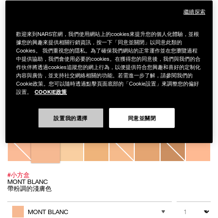
繼續探索
歡迎來到NARS官網，我們使用網站上的cookies來提升您的個人化體驗，並根
據您的興趣來提供相關行銷資訊，按一下「同意並關閉」以同意此類的
Cookies。 我們重視您的隱私。為了確保我們網站的正常運作並在您瀏覽過程
中提供協助，我們會使用必要的cookies。在獲得您的同意後，我們與我們的合
作伙伴將透過cookies追蹤您的網上行為，以便提供符合您興趣和喜好的定制化
內容與廣告，並支持社交網絡相關的功能。若需進一步了解，請參閱我們的
Cookie政策。您可以隨時透過點擊頁面底部的「Cookie設置」來調整您的偏好
Details
/zh/natural-
Item
NATURAL RADIANT LONGWEAR CUSHION FOUNDATION SPF 50
COOKIE政策
設置。
radiant-
No.
longwear-
0607845058809
超持久亮顏氣墊粉餅蕊SPF 50 PA+++
cushion-
foundation-
NT$1,400
設置我的選擇
同意並關閉
spf50/0607845058809.html
Variations
#小方盒
MONT BLANC
帶粉調的淺膚色
Add
Product
to
Actions
數量
其他色系
cart
MONT BLANC
options