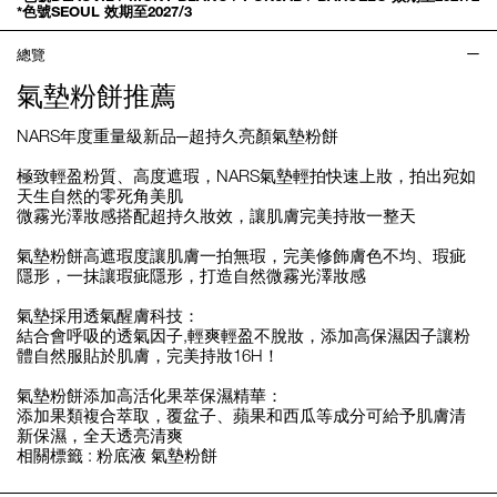
*色號SEOUL 效期至2027/3
總覽
氣墊粉餅推薦
NARS年度重量級新品─超持久亮顏氣墊粉餅
極致輕盈粉質、高度遮瑕，NARS氣墊輕拍快速上妝，拍出宛如
天生自然的零死角美肌
微霧光澤妝感搭配超持久妝效，讓肌膚完美持妝一整天
氣墊粉餅高遮瑕度讓肌膚一拍無瑕，完美修飾膚色不均、瑕疵
隱形，一抹讓瑕疵隱形，打造自然微霧光澤妝感
氣墊採用透氣醒膚科技：
結合會呼吸的透氣因子,輕爽輕盈不脫妝，添加高保濕因子讓粉
體自然服貼於肌膚，完美持妝16H！
氣墊粉餅添加高活化果萃保濕精華：
添加果類複合萃取，覆盆子、蘋果和西瓜等成分可給予肌膚清
新保濕，全天透亮清爽
相關標籤 :
粉底液
氣墊粉餅