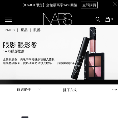
Skip
【8.6-8.9 限定】全館最高享14%回饋
立即購買
官網最新活動
產品
彩妝服務
to
main
content
新客首購輸＜WELCOME＞享9折
預約金曲獎妝容
彩盤及禮盒組
彩妝專欄
選單"
您
0
【8/3-8/10限定】明星底妝買1送1
立即購買
的
Nars
商
NARS
產品
眼部
官網優惠活動
粉底線上試色
品
刷具與配件
【8/3-8/10限定】限時輸碼贈迷你腮紅露
立即購買
眼影 眼影盤
官網獨家組合
專業彩妝學院
臉部
NARS眼影推薦
水光頰彩系列
全新眼影盤，高級時尚輕裸妝容融入雙眼
絕美色調眼影，從奶油霧光至水光妝感，一抹氛圍感拉滿
雙頰
試用送到家
唇部
新客專屬優惠
篩選條件
眼部
舊客回購禮遇
保養