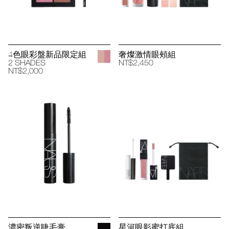
4色眼彩盤新品限定組
奢燦激情眼頰組
2 SHADES
NT$2,450
NT$2,000
濃密叛逆睫毛膏
星河眼影蜜打底組