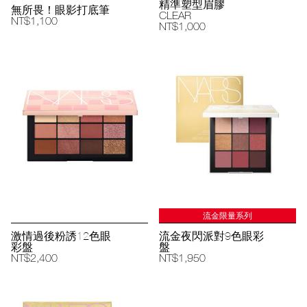
精準塑型眉膠
無所畏！眼影打底筆
CLEAR
NT$1,100
NT$1,000
流金限量系列
激情過後粉誘12色眼
流金夜閃派對9色眼彩
彩盤
盤
NT$2,400
NT$1,950