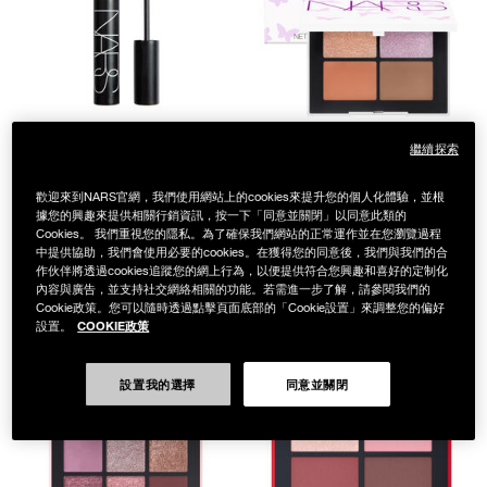
繼續探索
流光蝶羽限量版
濃密叛逆睫毛膏
歡迎來到NARS官網，我們使用網站上的cookies來提升您的個人化體驗，並根
QUAD EYESHADOW
2 SHADES
據您的興趣來提供相關行銷資訊，按一下「同意並關閉」以同意此類的
NT$1,100
Cookies。 我們重視您的隱私。為了確保我們網站的正常運作並在您瀏覽過程
4色眼彩盤 SAKURA (流
中提供協助，我們會使用必要的cookies。在獲得您的同意後，我們與我們的合
光蝶羽版)
作伙伴將透過cookies追蹤您的網上行為，以便提供符合您興趣和喜好的定制化
SAKURA
內容與廣告，並支持社交網絡相關的功能。若需進一步了解，請參閱我們的
NT$1,950
Cookie政策。您可以隨時透過點擊頁面底部的「Cookie設置」來調整您的偏好
COOKIE政策
設置。
設置我的選擇
同意並關閉