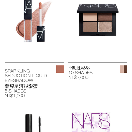
4色眼彩盤
SPARKLING
10 SHADES
SEDUCTION LIQUID
NT$2,000
EYESHADOW
奢燦星河眼影蜜
5 SHADES
NT$1,000