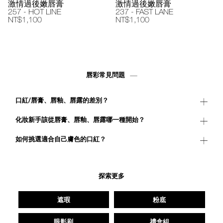
激情過後嫩唇膏
激情過後嫩唇膏
257 - HOT LINE
237 - FAST LANE
NT$1,100
NT$1,100
唇彩常見問題
口紅/唇膏、唇釉、唇露的差別？
化妝新手該從唇膏、唇釉、唇露哪一種開始？
如何挑選適合自己膚色的口紅？
探索更多
遮瑕
粉底
眼影刷
禮盒組