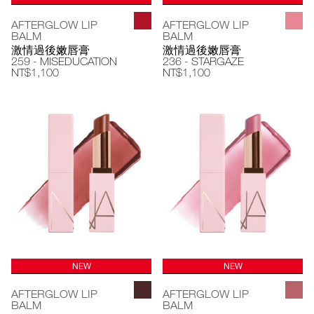
AFTERGLOW LIP
AFTERGLOW LIP
BALM
BALM
激情過後嫩唇膏
激情過後嫩唇膏
259 - MISEDUCATION
236 - STARGAZE
NT$1,100
NT$1,100
NEW
NEW
AFTERGLOW LIP
AFTERGLOW LIP
BALM
BALM