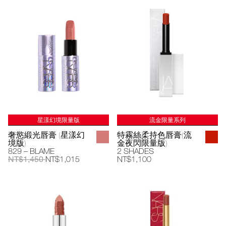
星漾幻境限量版
流金限量系列
奢慾緞光唇膏 (星漾幻
特霧絲柔持色唇膏(流
境版)
金夜閃限量版)
829 – BLAME
2 SHADES
NT$1,450
NT$1,015
NT$1,100