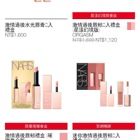
星漾幻境限量版
激情過後水光唇膏2入
激情過後唇頰2入禮盒
禮盒
(星漾幻境版)
NT$1,600
ORGASM
NT$1,600
NT$1,120
限量璀璨奢金
官網獨家
激情過後唇頰禮盒 (璀
迷你激情過後唇頰2入