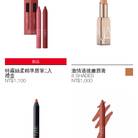
新品
特霧絲柔精準唇筆2入
激情過後嫩唇膏
禮盒
8 SHADES
NT$1,100
NT$1,000