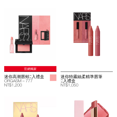
官網獨家
迷你高潮唇頰2入禮盒
迷你特霧絲柔精準唇筆
ORGASM – 777
2入禮盒
NT$1,200
NT$1,050