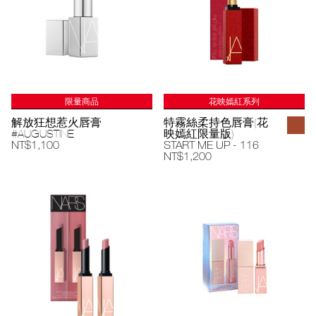
限量商品
花映嫣紅系列
解放狂想惹火唇膏
特霧絲柔持色唇膏(花
#AUGUSTINE
映嫣紅限量版)
NT$1,100
START ME UP - 116
NT$1,200