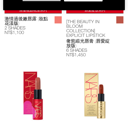
限量妝點花漾系列
唇愛綻放系列
激情過後嫩唇露 (妝點
[THE BEAUTY IN
花漾版)
BLOOM
2 SHADES
COLLECTION]
NT$1,100
EXPLICIT LIPSTICK
奢慾緞光唇膏 (唇愛綻
放版)
6 SHADES
NT$1,450