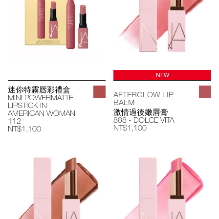
NEW
迷你特霧唇彩禮盒
AFTERGLOW LIP
MINI POWERMATTE
BALM
LIPSTICK IN
激情過後嫩唇膏
AMERICAN WOMAN
888 - DOLCE VITA
112
NT$1,100
NT$1,100