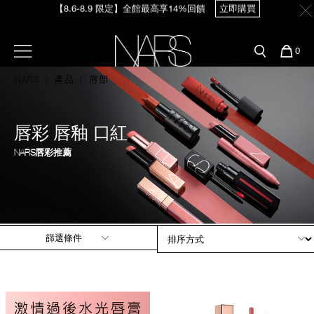
Skip
官網最新活動
產品
彩妝服務
to
main
content
新客首購輸＜WELCOME＞享9折
【8/3-8/10限定】明星底妝買1送1
立即購買
預約金曲獎妝容
彩盤及禮盒組
彩妝專欄
選單"
您
0
的
Nars
商
NARS
產品
唇部
官網優惠活動
粉底線上試色
品
刷具與配件
【8/3-8/10限定】限時輸碼贈迷你腮紅露
立即購買
官網獨家組合
專業彩妝學院
唇彩 唇釉 口紅
臉部
NARS唇彩推薦
水光頰彩系列
雙頰
試用送到家
唇部
新客專屬優惠
篩選條件
眼部
舊客回購禮遇
保養