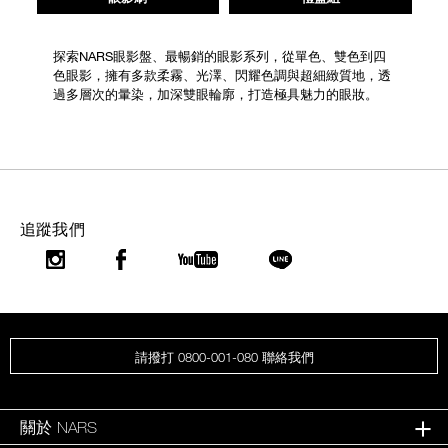
探索NARS眼影盤、最暢銷的眼影系列，從單色、雙色到四
色眼影，擁有多款柔霧、光澤、閃耀色調與超細緻質地，透
過多層次的暈染，加深雙眼輪廓，打造極具魅力的眼妝。
追蹤我們
請撥打 0800-001-080 聯絡我們
關於 NARS