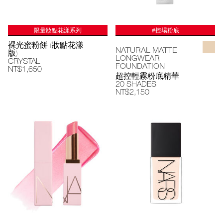
限量妝點花漾系列
#控場粉底
裸光蜜粉餅 (妝點花漾
NATURAL MATTE
版)
LONGWEAR
CRYSTAL
FOUNDATION
NT$1,650
超控輕霧粉底精華
20 SHADES
NT$2,150