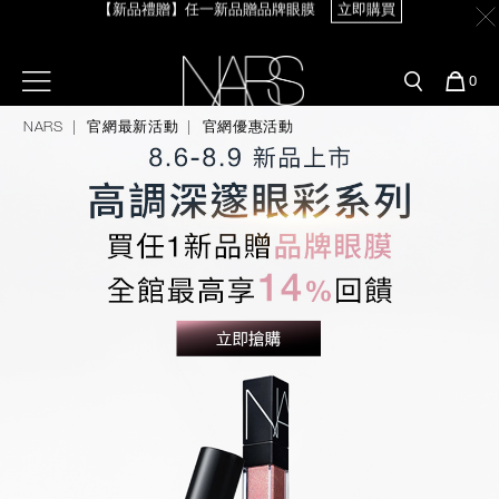
Skip
官網最新活動
產品
彩妝服務
to
main
content
【8.6-8.9 限定】全館最高享14%回饋
立即購買
新客首購輸＜WELCOME＞享9折
預約金曲獎妝容
彩盤及禮盒組
彩妝專欄
選單"
您
0
的
Nars
商
NARS
官網最新活動
官網優惠活動
官網優惠活動
粉底線上試色
【8/3-8/10限定】明星底妝買1送1
立即購買
品
刷具與配件
官網獨家組合
專業彩妝學院
臉部
【8/3-8/10限定】限時輸碼贈迷你腮紅露
立即購買
水光頰彩系列
雙頰
試用送到家
唇部
新客專屬優惠
眼部
舊客回購禮遇
保養