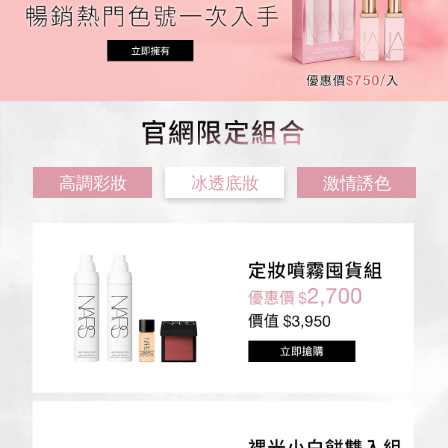
高調彩妝
冰透底妝
激情誘色