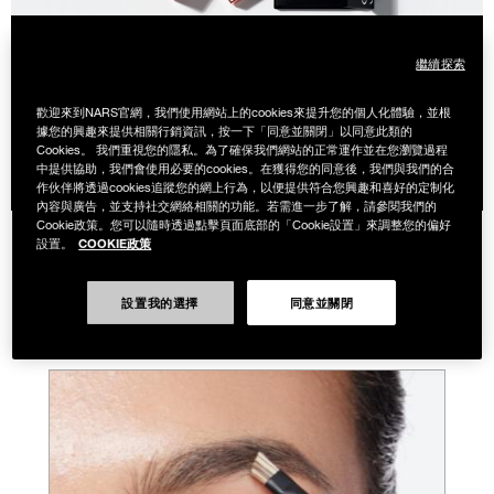
專業彩妝學院
繼續探索
歡迎來到NARS官網，我們使用網站上的cookies來提升您的個人化體驗，並根
立即預約 NARS 專屬一對一彩妝服務 。專業彩妝師親授
據您的興趣來提供相關行銷資訊，按一下「同意並關閉」以同意此類的
技巧，提供量身打造諮詢建議 ，解鎖完美妝容公式。費
Cookies。 我們重視您的隱私。為了確保我們網站的正常運作並在您瀏覽過程
用皆可折抵產品。線上預約您的個人化妝容公式！
中提供協助，我們會使用必要的cookies。在獲得您的同意後，我們與我們的合
作伙伴將透過cookies追蹤您的網上行為，以便提供符合您興趣和喜好的定制化
內容與廣告，並支持社交網絡相關的功能。若需進一步了解，請參閱我們的
Cookie政策。您可以隨時透過點擊頁面底部的「Cookie設置」來調整您的偏好
COOKIE政策
設置。
選擇最適合你的
NARS 專業彩妝服務
設置我的選擇
同意並關閉