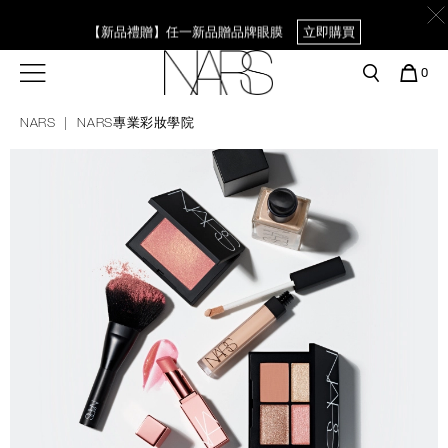
Skip
官網最新活動
產品
彩妝服務
to
【新品禮贈】任一新品贈品牌眼膜
立即購買
main
content
新客首購輸＜WELCOME＞享9折
預約金曲獎妝容
彩盤及禮盒組
彩妝專欄
選單"
您
0
的
【8.6-8.9 限定】全館最高享14%回饋
立即購買
Nars
商
官網優惠活動
粉底線上試色
NARS
NARS專業彩妝學院
品
刷具與配件
【8/3-8/10限定】明星底妝買1送1
立即購買
官網獨家組合
專業彩妝學院
臉部
水光頰彩系列
【8/3-8/10限定】限時輸碼贈迷你腮紅露
立即購買
雙頰
試用送到家
唇部
新客專屬優惠
眼部
舊客回購禮遇
保養