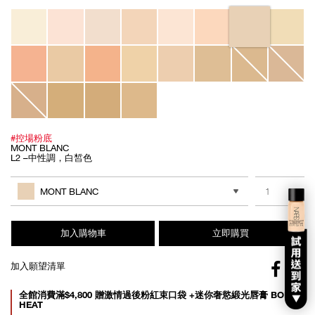
Variations
#控場粉底
MONT BLANC
L2 –中性調，白皙色
Add
Product
to
Actions
數量
其他色系
cart
MONT BLANC
options
加入購物車
立即購買
Facebo
加入願望清單
gl
Promotions
全館消費滿$4,800 贈激情過後粉紅束口袋 +迷你奢慾緞光唇膏 BODY
HEAT