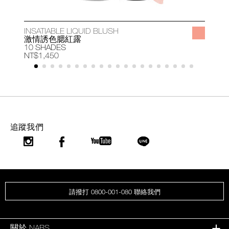
INSATIABLE LIQUID BLUSH
A
激情誘色腮紅露
10 SHADES
1
NT$1,450
N
追蹤我們
請撥打 0800-001-080 聯絡我們
關於 NARS