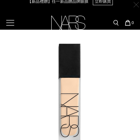
Skip
官網最新活動
產品
彩妝服務
to
main
content
新客首購輸＜WELCOME＞享9折
預約金曲獎妝容
彩盤及禮盒組
彩妝專欄
【8.6-8.9 限定】全館最高享14%回饋
立即購買
選單"
您
0
的
Image
Nars
商
官網優惠活動
粉底線上試色
品
刷具與配件
【8/3-8/10限定】明星底妝買1送1
立即購買
官網獨家組合
專業彩妝學院
臉部
【8/3-8/10限定】限時輸碼贈迷你腮紅露
立即購買
水光頰彩系列
雙頰
試用送到家
唇部
新客專屬優惠
眼部
舊客回購禮遇
保養