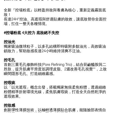
全新『控場粉底』以輕盈持妝與養膚為核心，重新定義霧面底
妝！
長達24H*控油、高遮瑕與舒適貼膚的妝效，讓底妝替你全面控
場，扛住一整天各種情境。
#控場粉底 4大控力 底妝絕不失控
控油光
獨家吸油微球粒子，以多孔結構即時吸附多餘油光，高效吸油
鎖妝力，幫助妝感長達24小時維持清爽不泛油。
控毛孔
首創三重毛孔修飾科技(Pore Refining Trio)，結合菸鹼醯胺與二
胜肽，提升肌膚平滑度並調理皮脂、2週改善毛孔視覺**，上妝
瞬間隱形毛孔、打造細緻霧感。
控瑕疵
以「以光遮瑕」概念出發，搭載獨家無痕柔焦粉體，透過細緻
粉體精準折射環境光線，柔焦肌膚瑕疵，打造全天自然乾淨的
遮瑕效果。
控妝感
創新彈性薄膜技術，以極輕透薄膜貼合肌膚，能隨臉部表情自