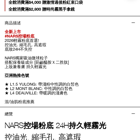
全館消費滿$4,000 贈激情過後粉紅束口袋
全館消費滿$2,800 贈時尚霧黑手拿鏡
商品描述
全新上市
#NARS控場粉底
2026輕霧粉底首選!
控油光. 縮毛孔. 高遮瑕
底妝24H不失控
NARS獨家吸油微球粒子
搭配保養級成分 [菸鹼醯胺Ｘ二胜肽]
上妝兼養膚 持久輕霧光
亞洲熱推色號
★ L1.5 YULONG: 帶淺粉中性調的白皙色
★ L2 MONT BLANC: 中性調的白皙色
★ L4 DEAUVILLE: 帶暖調的淺膚色
混/油肌粉底推薦
總覽
NARS控場粉底 24H持久輕霧光
控油光. 縮毛孔. 高遮瑕