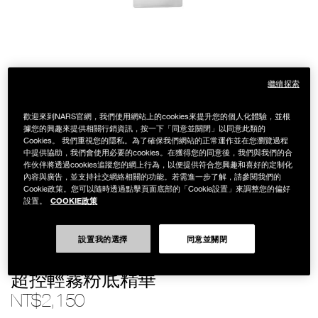
繼續探索
歡迎來到NARS官網，我們使用網站上的cookies來提升您的個人化體驗，並根
據您的興趣來提供相關行銷資訊，按一下「同意並關閉」以同意此類的
Cookies。 我們重視您的隱私。為了確保我們網站的正常運作並在您瀏覽過程
中提供協助，我們會使用必要的cookies。在獲得您的同意後，我們與我們的合
作伙伴將透過cookies追蹤您的網上行為，以便提供符合您興趣和喜好的定制化
內容與廣告，並支持社交網絡相關的功能。若需進一步了解，請參閱我們的
Cookie政策。您可以隨時透過點擊頁面底部的「Cookie設置」來調整您的偏好
COOKIE政策
設置。
設置我的選擇
同意並關閉
Details
/zh/%E8%B6%85%E6%8E%A7%E8%BC%95%E9%9C%A7%E7%B2%89%E
Item
NATURAL MATTE LONGWEAR FOUNDATION
No.
194251155197
超控輕霧粉底精華
NT$2,150