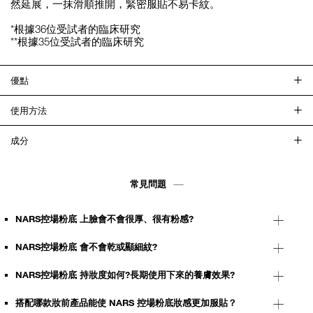
然延展，一抹滑順推開，緊密服貼不易卡紋。
*根據36位受試者的臨床研究
**根據35位受試者的臨床研究
優點
使用方法
成分
常見問題
NARS控場粉底 上臉會不會很厚、很有粉感?
NARS控場粉底 會不會乾或顯細紋?
NARS控場粉底 持妝度如何?長期使用下來的養膚效果?
搭配哪款妝前產品能使 NARS 控場粉底妝感更加服貼？