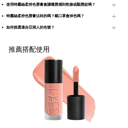
使用特霧絲柔持色唇膏會讓嘴唇感到乾燥或顯唇紋嗎？
特霧絲柔持色唇膏沾杯的嗎？戴口罩會掉色嗎？
如何挑選適合亞洲人的色號？
推薦搭配使用