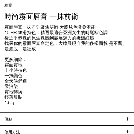
總覽
時尚霧面唇膏 一抹前衛
霧面唇膏一抹即刻聚焦雙唇 大膽炫色激發潛能
10 HR 絲滑持色，精選最適合亞洲女生的時髦棕色調
從近乎赤裸的原生裸唇到盡展魅力的嫵媚紅唇
找尋你的霧面唇膏命定色，大膽展現自我的多樣面貌 是不羈、
是灑脫、是狂放
更多細節：
霧面質地
十小時持色
一抹顯色
全天候舒適
零沾染
質地轉換
輕薄服貼
1.5 g
優點
使用方法