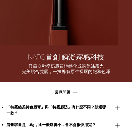
NARS首創 瞬凝霧感科技
只需 8 秒從奶霧質地轉化成絕美絲霧光
完美貼合雙唇，一抹擁有原生裸唇的飽和色澤
常見問題
「特霧絲柔持色唇膏」與「特霧唇誘」有什麼不同？該選哪
一款？
唇膏容量是 1.5g，比一般唇膏小，會不會很快用完？