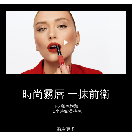
時尚霧唇 一抹前衛
1抹顯色飽和
10小時絲滑持色
觀看更多