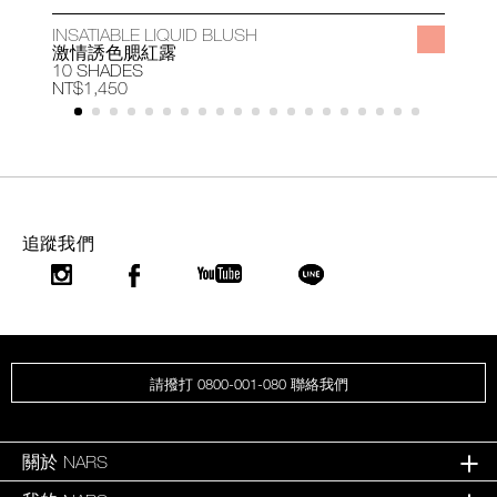
INSATIABLE LIQUID BLUSH
A
激情誘色腮紅露
10 SHADES
1
NT$1,450
N
追蹤我們
請撥打 0800-001-080 聯絡我們
關於 NARS