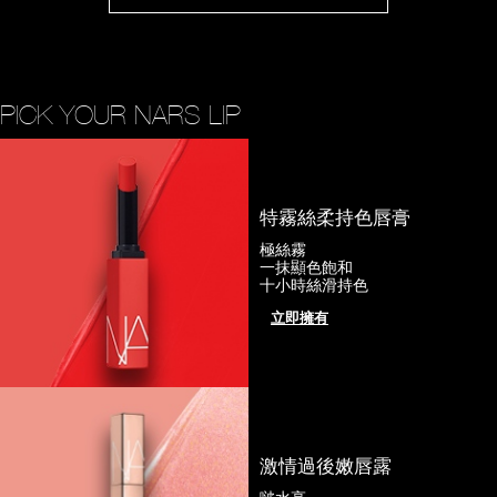
PICK YOUR NARS LIP
特霧絲柔持色唇膏
極絲霧
一抹顯色飽和
十小時絲滑持色
立即擁有
激情過後嫩唇露