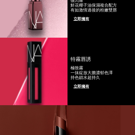
微閃耀
鮮花椰子油保濕複合配方
有如激情過後的粉嫩雙唇
立即擁有
特霧唇誘
極致霧
一抹綻放大膽濃郁色澤
持色鎖水超持久
立即擁有