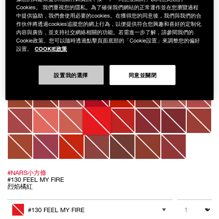
Cookies。 我們重視您的隱私。為了確保我們網站的正常運作並在您瀏覽過程
中提供協助，我們會使用必要的cookies。在獲得您的同意後，我們與我們的合
作伙伴將透過cookies追蹤您的網上行為，以便提供符合您興趣和喜好的定制化
Details
/zh/%E7%89%B9%E9%9C%A7%E7%B5%B2%E6%9F%94%E6%8C%81%E8
Item
內容與廣告，並支持社交網絡相關的功能。若需進一步了解，請參閱我們的
POWERMATTE LIPSTICK
No.
Cookie政策。您可以隨時透過點擊頁面底部的「Cookie設置」來調整您的偏好
999NAC0000147
特霧絲柔持色唇膏
COOKIE政策
設置。
NT$1,200
設置我的選擇
同意並關閉
Variations
#NARS小方條
#130 FEEL MY FIRE
烈焰橘紅
Add
Product
to
Actions
數量
其他色系
cart
#130 FEEL MY FIRE
options