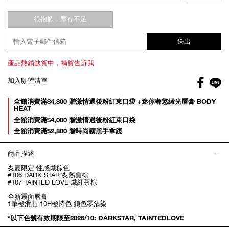
很抱歉，庫存不足
送出
產品熱銷缺貨中，補貨告訴我
Facebo
加入願望清單
gl
Promotions
全館消費滿$4,800 贈激情過後粉紅束口袋 +迷你奢慾緞光唇膏 BODY
HEAT
全館消費滿$4,000 贈激情過後粉紅束口袋
全館消費滿$2,800 贈時尚霧黑手拿鏡
商品描述
炙夏限定 性感熾棕色
#106 DARK STAR 炙熱焦棕
#107 TAINTED LOVE 熾紅茶棕
全新霧面唇膏
1筆極滑順 10H極持色 鎖色零沾染
*以下色號有效期限至2026/10: DARKSTAR, TAINTEDLOVE