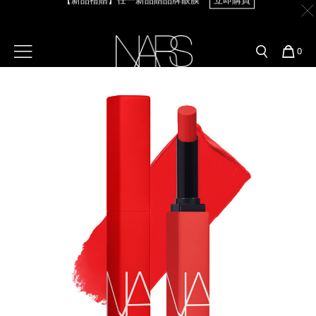
Skip
官網最新活動
產品
彩妝服務
to
main
content
新客首購輸＜WELCOME＞享9折
【8.6-8.9 限定】全館最高享14%回饋
立即購買
預約金曲獎妝容
彩盤及禮盒組
彩妝專欄
選單"
您
0
的
Image
Nars
商
官網優惠活動
粉底線上試色
品
刷具與配件
【8/3-8/10限定】明星底妝買1送1
立即購買
官網獨家組合
專業彩妝學院
臉部
【8/3-8/10限定】限時輸碼贈迷你腮紅露
立即購買
水光頰彩系列
雙頰
試用送到家
唇部
新客專屬優惠
眼部
舊客回購禮遇
保養