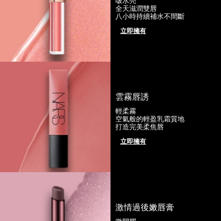
啵水亮
全天滋潤雙唇
八小時持續補水不間斷
立即擁有
雲霧唇誘
輕柔霧
空氣般的輕盈乳霜質地
打造完美柔焦唇
立即擁有
激情過後嫩唇膏