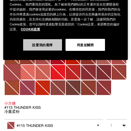
Cookies。 我們重視您的隱私。為了確保我們網站的正常運作並在您瀏覽過程
中提供協助，我們會使用必要的cookies。在獲得您的同意後，我們與我們的合
作伙伴將透過cookies追蹤您的網上行為，以便提供符合您興趣和喜好的定制化
Details
/zh/%E7%89%B9%E9%9C%A7%E7%B5%B2%E6%9F%94%E6%8C%81%E8
Item
內容與廣告，並支持社交網絡相關的功能。若需進一步了解，請參閱我們的
POWERMATTE LIPSTICK
No.
Cookie政策。您可以隨時透過點擊頁面底部的「Cookie設置」來調整您的偏好
999NAC0000147
特霧絲柔持色唇膏
COOKIE政策
設置。
NT$1,200
設置我的選擇
同意並關閉
Variations
小方條
#115 THUNDER KISS
冷薰柔粉
Add
Product
to
Actions
數量
其他色系
cart
#115 THUNDER KISS
options