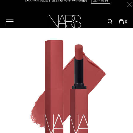
Skip
官網最新活動
產品
彩妝服務
to
main
content
新客首購輸＜WELCOME＞享9折
【8/3-8/10限定】明星底妝買1送1
立即購買
預約金曲獎妝容
彩盤及禮盒組
彩妝專欄
選單"
您
0
的
Image
Nars
商
官網優惠活動
粉底線上試色
品
刷具與配件
【8/3-8/10限定】限時輸碼贈迷你腮紅露
立即購買
官網獨家組合
專業彩妝學院
臉部
水光頰彩系列
雙頰
試用送到家
唇部
新客專屬優惠
眼部
舊客回購禮遇
保養