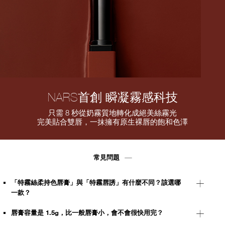
NARS首創 瞬凝霧感科技
只需 8 秒從奶霧質地轉化成絕美絲霧光
完美貼合雙唇，一抹擁有原生裸唇的飽和色澤
常見問題
「特霧絲柔持色唇膏」與「特霧唇誘」有什麼不同？該選哪
一款？
唇膏容量是 1.5g，比一般唇膏小，會不會很快用完？