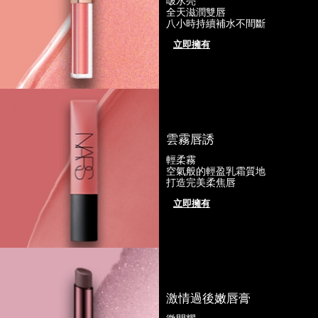
啵水亮
全天滋潤雙唇
八小時持續補水不間斷
立即擁有
雲霧唇誘
輕柔霧
空氣般的輕盈乳霜質地
打造完美柔焦唇
立即擁有
激情過後嫩唇膏