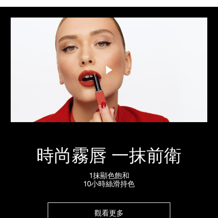
時尚霧唇 一抹前衛
1抹顯色飽和
10小時絲滑持色
觀看更多