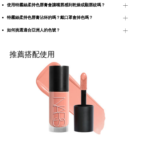
使用特霧絲柔持色唇膏會讓嘴唇感到乾燥或顯唇紋嗎？
特霧絲柔持色唇膏沾杯的嗎？戴口罩會掉色嗎？
如何挑選適合亞洲人的色號？
推薦搭配使用