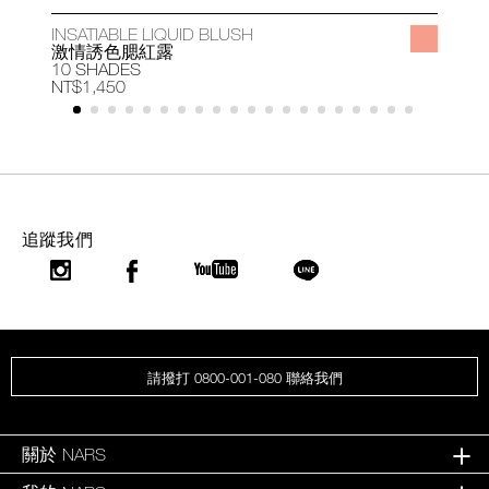
INSATIABLE LIQUID BLUSH
A
激情誘色腮紅露
10 SHADES
1
NT$1,450
N
追蹤我們
請撥打 0800-001-080 聯絡我們
關於 NARS