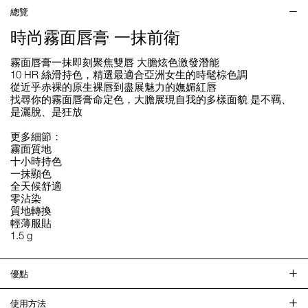
總覽
時尚霧面唇膏 一抹前衛
霧面唇膏一抹即刻聚焦雙唇 大膽炫色激發潛能
10 HR 絲滑持色，精選最適合亞洲女生的時髦棕色調
從近乎赤裸的原生裸唇到盡展魅力的嫵媚紅唇
找尋你的霧面唇膏命定色，大膽展現自我的多樣面貌 是不羈、
是灑脫、是狂放
更多細節：
霧面質地
十小時持色
一抹顯色
全天候舒適
零沾染
質地轉換
輕薄服貼
1.5 g
優點
使用方法