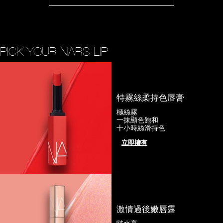
PICK YOUR NARS LIP
特霧絲柔持色唇膏
極絲霧
一抹顯色飽和
十小時絲滑持色
立即擁有
激情過後嫩唇露