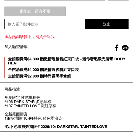
很抱歉，庫存不足
送出
產品熱銷缺貨中，補貨告訴我
Facebo
加入願望清單
gl
Promotions
全館消費滿$4,800 贈激情過後粉紅束口袋 +迷你奢慾緞光唇膏 BODY
HEAT
全館消費滿$4,000 贈激情過後粉紅束口袋
全館消費滿$2,800 贈時尚霧黑手拿鏡
商品描述
炙夏限定 性感熾棕色
#106 DARK STAR 炙熱焦棕
#107 TAINTED LOVE 熾紅茶棕
全新霧面唇膏
1筆極滑順 10H極持色 鎖色零沾染
*以下色號有效期限至2026/10: DARKSTAR, TAINTEDLOVE