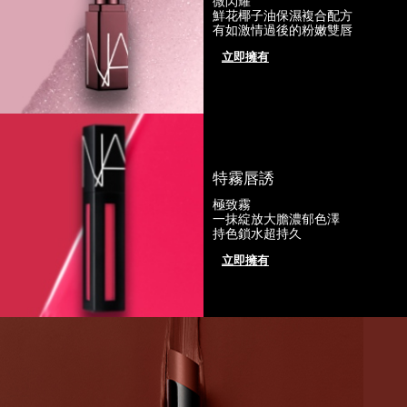
微閃耀
鮮花椰子油保濕複合配方
有如激情過後的粉嫩雙唇
立即擁有
特霧唇誘
極致霧
一抹綻放大膽濃郁色澤
持色鎖水超持久
立即擁有