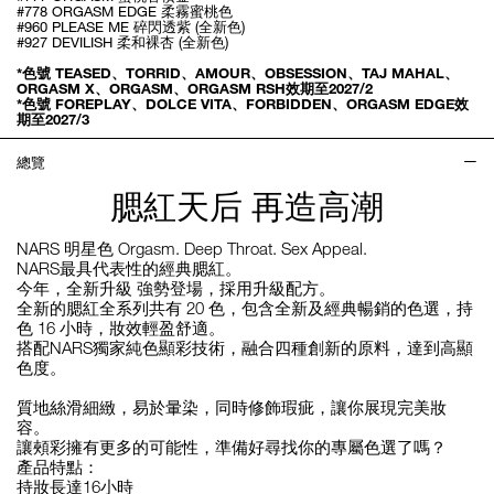
#778 ORGASM EDGE 柔霧蜜桃色
#960 PLEASE ME 碎閃透紫 (全新色)
#927 DEVILISH 柔和裸杏 (全新色)
*色號 TEASED、TORRID、AMOUR、OBSESSION、TAJ MAHAL、
ORGASM X、ORGASM、ORGASM RSH效期至2027/2
*色號 FOREPLAY、DOLCE VITA、FORBIDDEN、ORGASM EDGE效
期至2027/3
總覽
腮紅天后 再造高潮
NARS 明星色 Orgasm. Deep Throat. Sex Appeal.
NARS最具代表性的經典腮紅。
今年，全新升級 強勢登場，採用升級配方。
全新的腮紅全系列共有 20 色，包含全新及經典暢銷的色選，持
色 16 小時，妝效輕盈舒適。
搭配NARS獨家純色顯彩技術，融合四種創新的原料，達到高顯
色度。
質地絲滑細緻，易於暈染，同時修飾瑕疵，讓你展現完美妝
容。
讓頰彩擁有更多的可能性，準備好尋找你的專屬色選了嗎？
產品特點：
持妝長達16小時