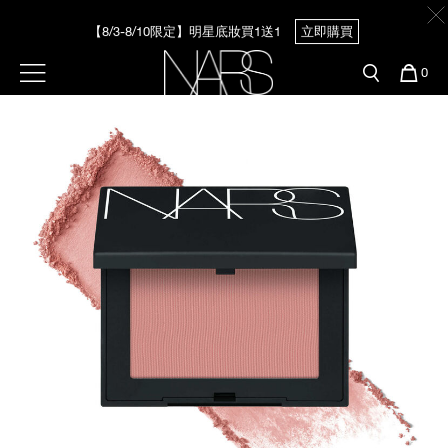
Skip
官網最新活動
產品
彩妝服務
to
【8/3-8/10限定】明星底妝買1送1
立即購買
main
content
新客首購輸＜WELCOME＞享9折
預約金曲獎妝容
彩盤及禮盒組
彩妝專欄
選單"
您
0
的
【8/3-8/10限定】限時輸碼贈迷你腮紅露
立即購買
Image
Nars
商
官網優惠活動
粉底線上試色
品
刷具與配件
官網獨家組合
專業彩妝學院
臉部
水光頰彩系列
雙頰
試用送到家
唇部
新客專屬優惠
眼部
舊客回購禮遇
保養