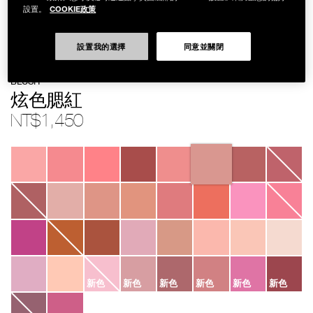
COOKIE政策
設置。
設置我的選擇
同意並關閉
Details
/zh/%E7%82%AB%E8%89%B2%E8%85%AE%E7%B4%85/0194251140445
Item
BLUSH
No.
0194251140445
炫色腮紅
NT$1,450
Variations
新色
新色
新色
新色
新色
新色