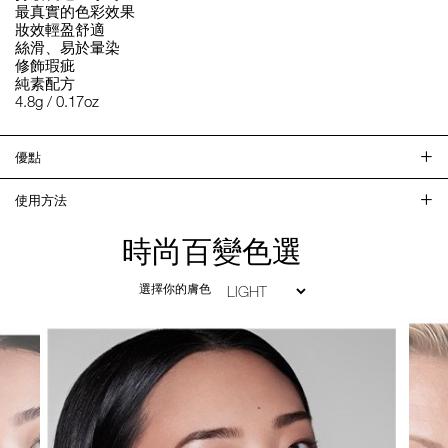
最真實的色彩效果
妝效輕盈舒適
絲滑、易於暈染
修飾瑕疵
純素配方
4.8g / 0.17oz
優點
使用方法
時尚百變色選
選擇你的膚色