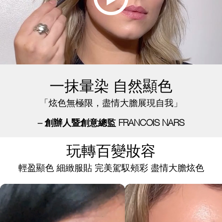
一抹暈染 自然顯色
「炫色無極限，盡情大膽展現自我」
– 創辦人暨創意總監 FRANCOIS NARS
玩轉百變妝容
輕盈顯色 細緻服貼 完美駕馭頰彩 盡情大膽炫色