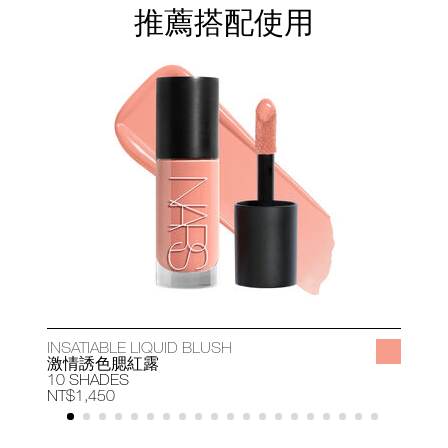
推薦搭配使用
INSATIABLE LIQUID BLUSH
A
激情誘色腮紅露
10 SHADES
1
NT$1,450
N