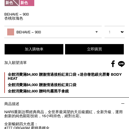
新色
新色
BEHAVE – 900
杏桃玫瑰色
Add
Product
to
Actions
數量
其他色系
cart
BEHAVE – 900
options
加入購物車
立即購買
Facebo
加入願望清單
gl
Promotions
全館消費滿$4,800 贈激情過後粉紅束口袋 +迷你奢慾緞光唇膏 BODY
HEAT
全館消費滿$4,000 贈激情過後粉紅束口袋
全館消費滿$2,800 贈時尚霧黑手拿鏡
商品描述
NARS重新詮釋經典商品，全世界最渴望的天后級腮紅，全新升級，運用
創新的純色顯彩技術，16小時持色，絕對出彩。
全新暢銷四大色選：
#777 ORGASM 蜜桃香檳金