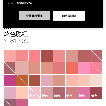
COOKIE政策
設置。
設置我的選擇
同意並關閉
Details
/zh/%E7%82%AB%E8%89%B2%E8%85%AE%E7%B4%85/0194251140421
Item
BLUSH
No.
0194251140421
炫色腮紅
NT$1,450
Variations
新色
新色
新色
新色
新色
新色