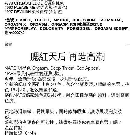
#778 ORGASM EDGE 柔霧蜜桃色
#960 PLEASE ME 碎閃透紫 (全新色)
#927 DEVILISH 柔和裸杏 (全新色)
*色號 TEASED、TORRID、AMOUR、OBSESSION、TAJ MAHAL、
ORGASM X、ORGASM、ORGASM RSH效期至2027/2
*色號 FOREPLAY、DOLCE VITA、FORBIDDEN、ORGASM EDGE效
期至2027/3
總覽
腮紅天后 再造高潮
NARS 明星色 Orgasm. Deep Throat. Sex Appeal.
NARS最具代表性的經典腮紅。
今年，全新升級 強勢登場，採用升級配方。
全新的腮紅全系列共有 20 色，包含全新及經典暢銷的色選，持
色 16 小時，妝效輕盈舒適。
搭配NARS獨家純色顯彩技術，融合四種創新的原料，達到高顯
色度。
質地絲滑細緻，易於暈染，同時修飾瑕疵，讓你展現完美妝
容。
讓頰彩擁有更多的可能性，準備好尋找你的專屬色選了嗎？
產品特點：
持妝長達16小時