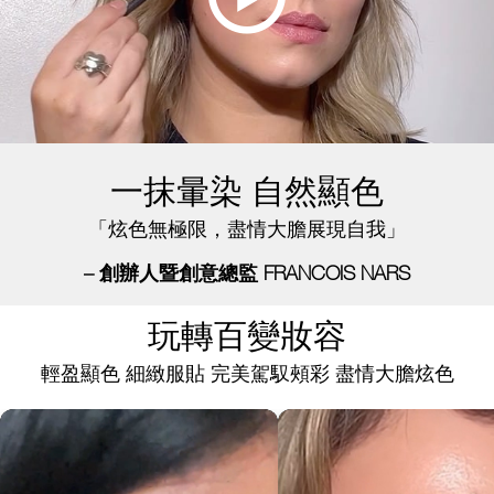
一抹暈染 自然顯色
「炫色無極限，盡情大膽展現自我」
– 創辦人暨創意總監 FRANCOIS NARS
玩轉百變妝容
輕盈顯色 細緻服貼 完美駕馭頰彩 盡情大膽炫色