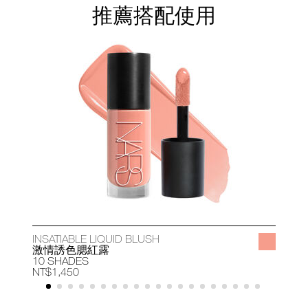
推薦搭配使用
INSATIABLE LIQUID BLUSH
A
激情誘色腮紅露
10 SHADES
1
NT$1,450
N