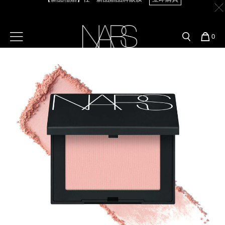
Skip
官網最新活動
產品
彩妝服務
to
main
content
新客首購輸＜WELCOME＞享9折
【8.6-8.9 限定】全館最高享14%回饋
立即購買
預約金曲獎妝容
彩盤及禮盒組
彩妝專欄
選單"
您
0
的
Image
Nars
商
官網優惠活動
粉底線上試色
品
刷具與配件
【8/3-8/10限定】明星底妝買1送1
立即購買
官網獨家組合
專業彩妝學院
臉部
【8/3-8/10限定】限時輸碼贈迷你腮紅露
立即購買
水光頰彩系列
雙頰
試用送到家
唇部
新客專屬優惠
眼部
舊客回購禮遇
保養