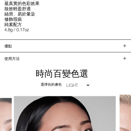
最真實的色彩效果
妝效輕盈舒適
絲滑、易於暈染
修飾瑕疵
純素配方
4.8g / 0.17oz
優點
使用方法
時尚百變色選
選擇你的膚色