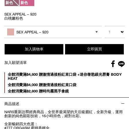
新色
新色
SEX APPEAL – 920
白桃嫩粉色
Add
Product
to
Actions
數量
其他色系
cart
SEX APPEAL – 920
options
加入購物車
立即購買
Facebo
加入願望清單
gl
Promotions
全館消費滿$4,800 贈激情過後粉紅束口袋 +迷你奢慾緞光唇膏 BODY
HEAT
全館消費滿$4,000 贈激情過後粉紅束口袋
全館消費滿$2,800 贈時尚霧黑手拿鏡
商品描述
NARS重新詮釋經典商品，全世界最渴望的天后級腮紅，全新升級，運用
創新的純色顯彩技術，16小時持色，絕對出彩。
全新暢銷四大色選：
#777 ORGASM 蜜桃香檳金