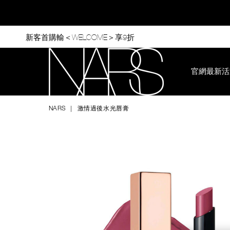
Skip
to
main
content
新客首購輸＜WELCOME＞享9折
官網最新活
Nars
NARS
激情過後水光唇膏
Image
Details
/zh/%E6%BF%80%E6%83%85%E9%81%8E%E5%BE%8C%E6%B
Item
No.
0194251144702