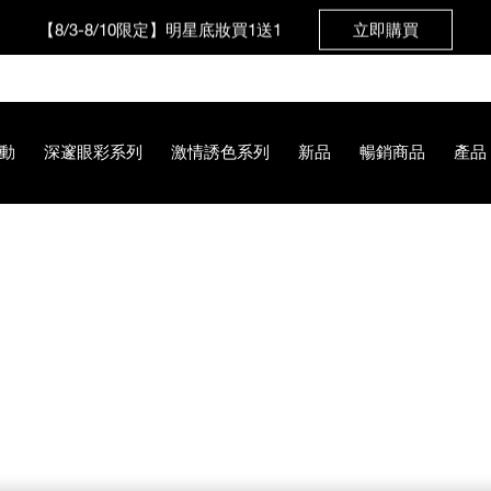
【8/3-8/10限定】明星底妝買1送1
立即購買
【8/3-8/10限定】限時輸碼贈迷你腮紅露
立即購買
動
深邃眼彩系列
激情誘色系列
新品
暢銷商品
產品
0%B4%E5%85%89%E5%94%87%E8%86%8F/0194251144702.