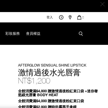
登入
您
0
的
商
品
彩妝服務
會員權益
html
AFTERGLOW SENSUAL SHINE LIPSTICK
激情過後水光唇膏
NT$1,200
Promotions
全館消費滿$4,800 贈激情過後粉紅束口袋 +迷你奢
慾緞光唇膏 BODY HEAT
全館消費滿$4,000 贈激情過後粉紅束口袋
全館消費滿$2,800 贈時尚霧黑手拿鏡