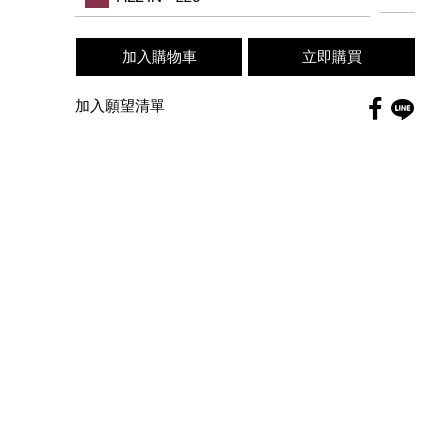
options
加入購物車
立即購買
Faceboo
加入願望清單
globa