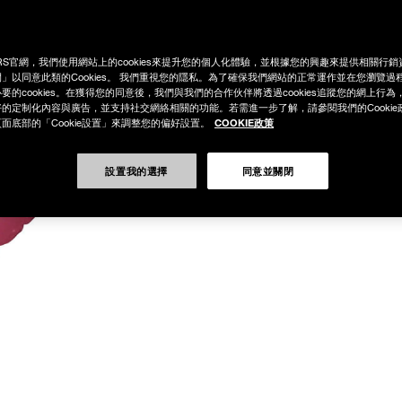
RS官網，我們使用網站上的cookies來提升您的個人化體驗，並根據您的興趣來提供相關行
」以同意此類的Cookies。 我們重視您的隱私。為了確保我們網站的正常運作並在您瀏覽過
要的cookies。在獲得您的同意後，我們與我們的合作伙伴將透過cookies追蹤您的網上行
的定制化內容與廣告，並支持社交網絡相關的功能。若需進一步了解，請參閱我們的Cookie
COOKIE政策
面底部的「Cookie設置」來調整您的偏好設置。
設置我的選擇
同意並關閉