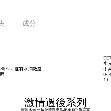
法
成分
DET
水
唇膏即可擁有水潤嫩唇
中
唇
8
1.5
激情過後系列
輕透水光 一抹激情過後 點燃全新視覺盛宴