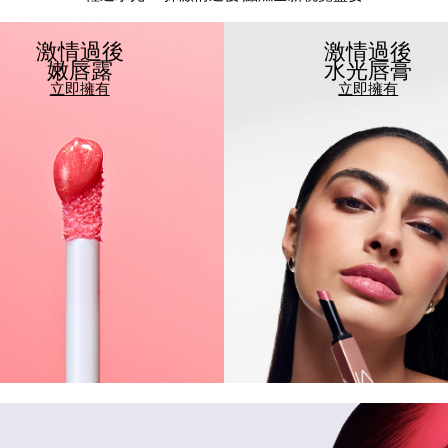
激情過後
激情過後
嫩唇露
水光唇膏
立即擁有
立即擁有