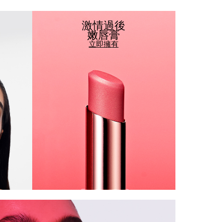
激情過後
嫩唇膏
立即擁有