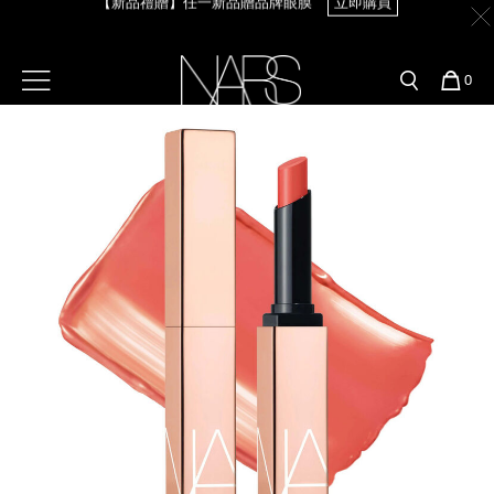
Skip
官網最新活動
產品
彩妝服務
to
main
content
新客首購輸＜WELCOME＞享9折
【8.6-8.9 限定】全館最高享14%回饋
立即購買
預約金曲獎妝容
彩盤及禮盒組
彩妝專欄
選單"
您
0
的
Image
Nars
商
官網優惠活動
粉底線上試色
品
刷具與配件
【8/3-8/10限定】明星底妝買1送1
立即購買
官網獨家組合
專業彩妝學院
臉部
【8/3-8/10限定】限時輸碼贈迷你腮紅露
立即購買
水光頰彩系列
雙頰
試用送到家
唇部
新客專屬優惠
眼部
舊客回購禮遇
保養