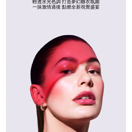
輕透水光色調 打造夢幻糖衣氛圍
一抹激情過後 點燃全新視覺盛宴