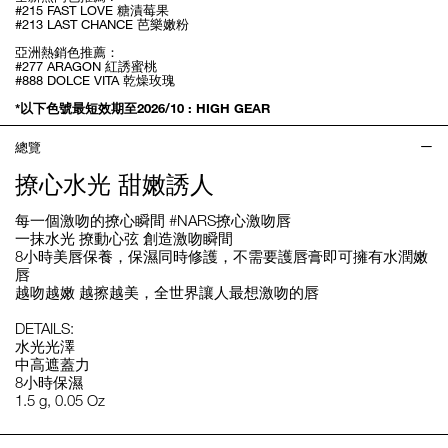
#215 FAST LOVE 糖漬莓果
#213 LAST CHANCE 芭樂嫩粉
亞洲熱銷色推薦：
#277 ARAGON 紅誘蜜桃
#888 DOLCE VITA 乾燥玫瑰
*以下色號最短效期至2026/10 : HIGH GEAR
總覽
撩心水光 甜嫩誘人
每一個激吻的撩心瞬間 #NARS撩心激吻唇
一抹水光 撩動心弦 創造激吻瞬間
8小時美唇保養，保濕同時修護，不需要護唇膏即可擁有水潤嫩
唇
越吻越嫩 越擦越美，全世界讓人最想激吻的唇
DETAILS:
水光光澤
中高遮蓋力
8小時保濕
1.5 g, 0.05 Oz