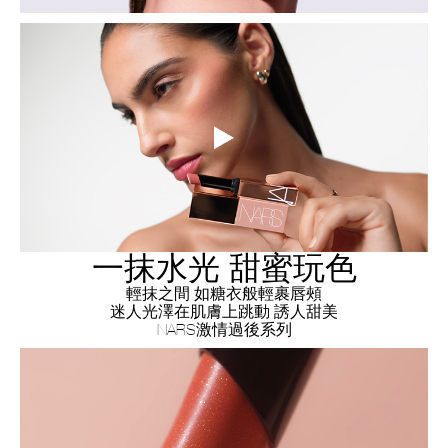
一抹水光 甜蜜玩色
輕抹之間 如糖衣般輕裹唇頰
迷人光澤在肌膚上跳動 誘人甜美
NARS激情過後系列