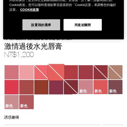
Cookie政策。您可以隨時透過點擊頁面底部的「Cookie設置」來調整您的偏好
COOKIE政策
設置。
設置我的選擇
同意並關閉
Details
/zh/%E6%BF%80%E6%83%85%E9%81%8E%E5%BE%8C%E6%B0%B4%E5
Item
AFTERGLOW SENSUAL SHINE LIPSTICK
No.
999NAC0000154
激情過後水光唇膏
NT$1,200
Variations
新色
新色
新色
新色
新色
誘惑嫩橘
Add
Product
to
Actions
數量
其他色系