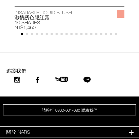
INSATIABLE LIQUID BLUSH
A
激情誘色腮紅露
10 SHADES
1
NT$1,450
N
追蹤我們
請撥打 0800-001-080 聯絡我們
關於 NARS