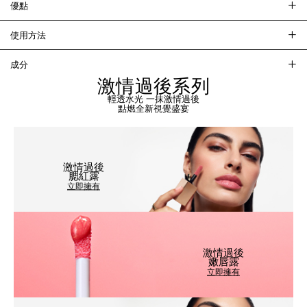
優點
使用方法
成分
激情過後系列
輕透水光 一抹激情過後
點燃全新視覺盛宴
激情過後
腮紅露
立即擁有
激情過後
嫩唇露
立即擁有