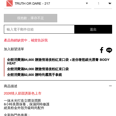
cart
TRUTH OR DARE - 217
options
很抱歉，庫存不足
送出
產品熱銷缺貨中，補貨告訴我
Facebo
加入願望清單
gl
Promotions
全館消費滿$4,800 贈激情過後粉紅束口袋 +迷你奢慾緞光唇膏 BODY
HEAT
全館消費滿$4,000 贈激情過後粉紅束口袋
全館消費滿$2,800 贈時尚霧黑手拿鏡
商品描述
2026情人節甜誘新色上市
一抹水光打造立體澎潤唇
8小時美唇保養，保濕同時修護
絕美粉金外殼升級時尚配件
全新熱門色推薦 :