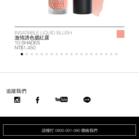
INSATIABLE LIQUID BLUSH
A
激情誘色腮紅露
10 SHADES
1
NT$1,450
N
追蹤我們
請撥打 0800-001-080 聯絡我們