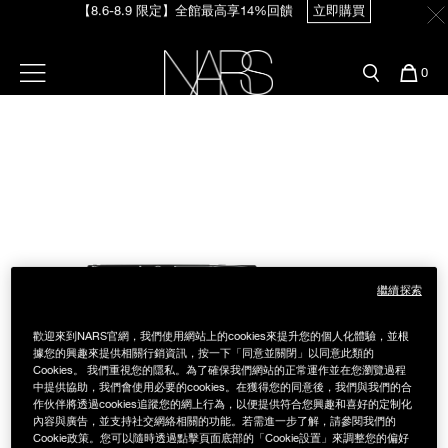
Skip
【8.6-8.9 限定】全館最高享14%回饋
立即購買
官網最新活動
產品
彩妝服務
to
main
content
新客首購輸＜WELCOME＞享9折
預約金曲獎妝容
彩盤及禮盒組
彩妝專欄
選單"
您
0
【8/3-8/10限定】明星底妝買1送1
立即購買
的
Image
Nars
商
官網優惠活動
粉底線上試色
品
刷具與配件
【8/3-8/10限定】限時輸碼贈迷你腮紅露
立即購買
官網獨家組合
專業彩妝學院
臉部
水光頰彩系列
雙頰
試用送到家
繼續探索
唇部
新客專屬優惠
歡迎來到NARS官網，我們使用網站上的cookies來提升您的個人化體驗，並根
據您的興趣來提供相關行銷資訊，按一下「同意並關閉」以同意此類的
眼部
舊客回購禮遇
Cookies。 我們重視您的隱私。為了確保我們網站的正常運作並在您瀏覽過程
中提供協助，我們會使用必要的cookies。在獲得您的同意後，我們與我們的合
作伙伴將透過cookies追蹤您的網上行為，以便提供符合您興趣和喜好的定制化
保養
內容與廣告，並支持社交網絡相關的功能。若需進一步了解，請參閱我們的
Cookie政策。您可以隨時透過點擊頁面底部的「Cookie設置」來調整您的偏好