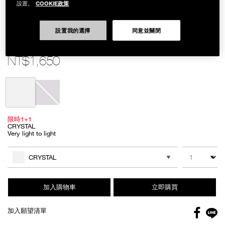
COOKIE政策
設置。
設置我的選擇
同意並關閉
Details
/zh/%E5%B0%8F%E7%99%BD%E9%A4%851%2B1%E7%B5%84/NB000001
Item
小白餅1+1組
No.
NB000001687
NT$1,650
Variations
限時1+1
CRYSTAL
Very light to light
Add
Product
to
Actions
數量
其他色系
cart
CRYSTAL
options
加入購物車
立即購買
Facebo
加入願望清單
gl