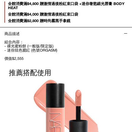
Promotions
全館消費滿$4,800 贈激情過後粉紅束口袋 +迷你奢慾緞光唇膏 BODY
HEAT
全館消費滿$4,000 贈激情過後粉紅束口袋
全館消費滿$2,800 贈時尚霧黑手拿鏡
商品描述
組合內容：
- 裸光蜜粉餅 (一般版/限定版)
- 迷你炫色腮紅 (色號ORGASM)
價值$2,555
推薦搭配使用