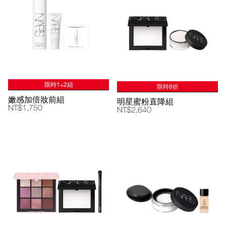
限時1+2組
限時8折
嫩感加倍妝前組
明星蜜粉直降組
NT$1,750
NT$2,640