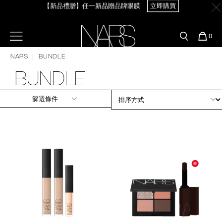
【新品禮贈】任一新品贈品牌眼膜
立即購買
Skip
官網最新活動
產品
彩妝服務
to
main
content
新客首購輸＜WELCOME＞享9折
預約金曲獎妝容
彩盤及禮盒組
彩妝專欄
【8.6-8.9 限定】全館最高享14%回饋
立即購買
選單"
您
0
的
Nars
商
NARS
BUNDLE
官網優惠活動
粉底線上試色
品
刷具與配件
【8/3-8/10限定】明星底妝買1送1
立即購買
BUNDLE
官網獨家組合
專業彩妝學院
臉部
篩選條件
【8/3-8/10限定】限時輸碼贈迷你腮紅露
立即購買
水光頰彩系列
雙頰
試用送到家
唇部
新客專屬優惠
眼部
舊客回購禮遇
保養