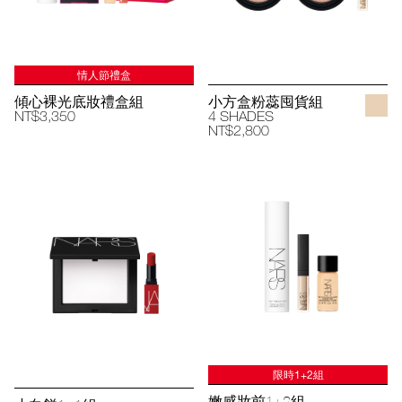
情人節禮盒
傾心裸光底妝禮盒組
小方盒粉蕊囤貨組
NT$3,350
4 SHADES
NT$2,800
限時1+2組
嫩感妝前1+2組