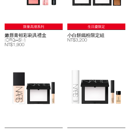
限量高潮系列
生日慶限定
嫩唇膏頰彩刷具禮盒
小白餅鐵粉限定組
(ORGASM)
NT$3,200
NT$1,900