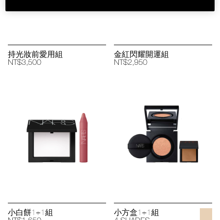
持光妝前愛用組
金紅閃耀開運組
NT$3,500
NT$2,950
小白餅1+1組
小方盒1+1組