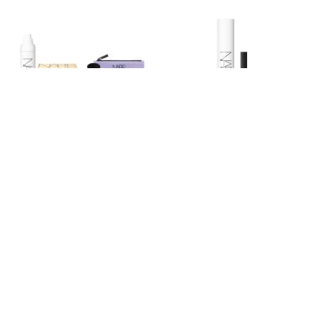
限時1+1組
獨家限定
嫩感妝前1+1組
奢金定妝獨家組
NT$1,750
NT$2,800