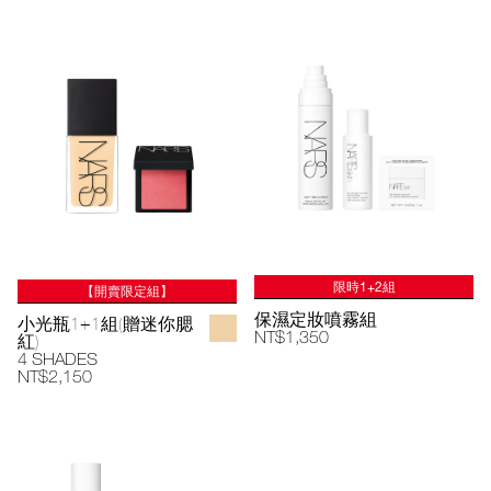
限時1+2組
【開賣限定組】
保濕定妝噴霧組
小光瓶1+1組(贈迷你腮
NT$1,350
紅)
4 SHADES
NT$2,150