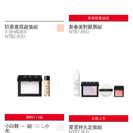
新春限量福袋
巨星遮瑕超值組
新春派對眼唇組
3 SHADES
NT$1,850
NT$2,600
限時1+1組
全新上市
小白餅1+1組(10ML小
星雲持久定妝組
光)
NT$2,800