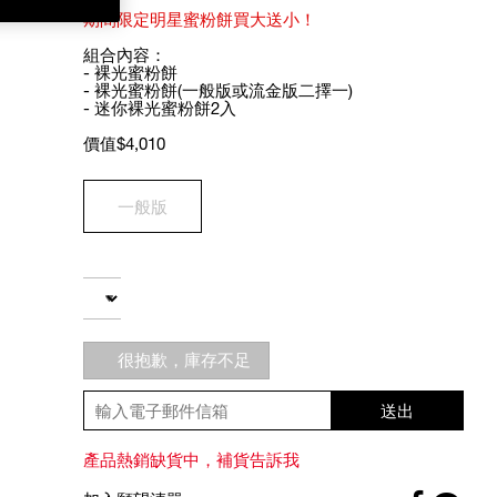
期間限定明星蜜粉餅買大送小！
組合內容：
- 裸光蜜粉餅
- 裸光蜜粉餅(一般版或流金版二擇一)
- 迷你裸光蜜粉餅2入
價值$4,010
Variations
一般版
Add
Product
to
Actions
數量
cart
options
很抱歉，庫存不足
送出
產品熱銷缺貨中，補貨告訴我