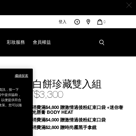
登入
您
0
的
商
品
彩妝服務
會員權益
html
繼續探索
小白餅珍藏雙入組
銷資訊，按一下
NT$3,300
程中提供協助，
為，以便提供符合
政策。您可以隨
Promotions
全館消費滿$4,800 贈激情過後粉紅束口袋 +迷你奢
慾緞光唇膏 BODY HEAT
全館消費滿$4,000 贈激情過後粉紅束口袋
全館消費滿$2,800 贈時尚霧黑手拿鏡