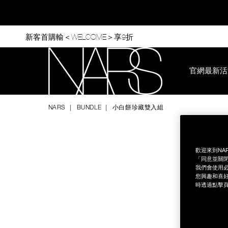
Skip
to
main
content
新客首購輸＜WELCOME＞享9折
官網最新活
Nars
NARS
BUNDLE
小白餅珍藏雙入組
Image
Details
/zh/%E5%B0%8F%E7%99%BD%E9%A4%85%E7%8F%8D%E8%
Item
No.
NAC209
歡迎來到NA
「同意並關閉
我們會使用必
您興趣和喜好
時透過點擊頁