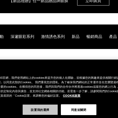
【8.6-8.9 限定】全館最高享14%回饋
立即購買
【8/3-8/10限定】明星底妝買1送1
立即購買
動
深邃眼彩系列
激情誘色系列
新品
暢銷商品
產品
【8/3-8/10限定】限時輸碼贈迷你腮紅露
立即購買
97%8F%E9%9B%99%E5%85%A5%E7%B5%84/NB000000651.
RS官網，我們使用網站上的cookies來提升您的個人化體驗，並根據您的興趣來提供相關行
」以同意此類的Cookies。 我們重視您的隱私。為了確保我們網站的正常運作並在您瀏覽過
要的cookies。在獲得您的同意後，我們與我們的合作伙伴將透過cookies追蹤您的網上行
的定制化內容與廣告，並支持社交網絡相關的功能。若需進一步了解，請參閱我們的Cookie
COOKIE政策
面底部的「Cookie設置」來調整您的偏好設置。
設置我的選擇
同意並關閉