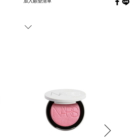
Faceboo
加入願望清單
globa