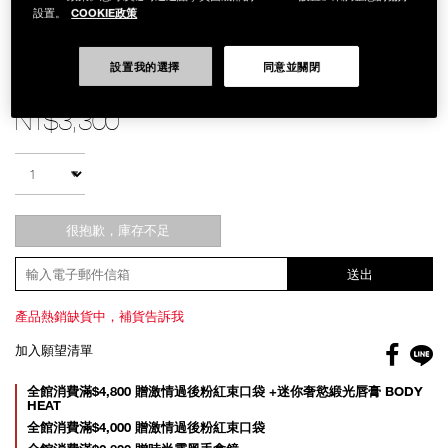
COOKIE政策
設置。
設置我的選擇
同意並關閉
Details
/zh/%E5%B0%8F%E7%99%BD%E9%A4%85%E6%84%9B%E7%94%A8%E
Item
小白餅愛用囤貨組
No.
NB000001218
NT$3,300
Add
Product
to
Actions
數量
cart
options
很抱歉，庫存不足
送出
產品熱銷缺貨中，補貨告訴我
Facebo
加入願望清單
gl
Promotions
全館消費滿$4,800 贈激情過後粉紅束口袋 +迷你奢慾緞光唇膏 BODY
HEAT
全館消費滿$4,000 贈激情過後粉紅束口袋