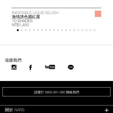
INSATIABLE LIQUID BLUSH
A
激情誘色腮紅露
10 SHADES
1
NT$1,450
N
追蹤我們
請撥打 0800-001-080 聯絡我們
關於 NARS