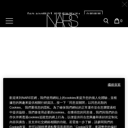
Skip
官網最新活動
產品
彩妝服務
to
main
【8/3-8/10限定】明星底妝買1送1
立即購買
content
新客首購輸＜WELCOME＞享9折
預約金曲獎妝容
彩盤及禮盒組
彩妝專欄
選單"
您
0
的
Image
Nars
商
【8/3-8/10限定】限時輸碼贈迷你腮紅露
立即購買
官網優惠活動
粉底線上試色
品
刷具與配件
官網獨家組合
專業彩妝學院
臉部
水光頰彩系列
雙頰
試用送到家
繼續探索
唇部
新客專屬優惠
歡迎來到NARS官網，我們使用網站上的cookies來提升您的個人化體驗，並根
眼部
據您的興趣來提供相關行銷資訊，按一下「同意並關閉」以同意此類的
舊客回購禮遇
Cookies。 我們重視您的隱私。為了確保我們網站的正常運作並在您瀏覽過程
中提供協助，我們會使用必要的cookies。在獲得您的同意後，我們與我們的合
作伙伴將透過cookies追蹤您的網上行為，以便提供符合您興趣和喜好的定制化
保養
內容與廣告，並支持社交網絡相關的功能。若需進一步了解，請參閱我們的
Cookie政策。您可以隨時透過點擊頁面底部的「Cookie設置」來調整您的偏好