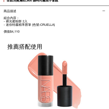
全館消費滿$2,800 贈時尚霧黑手拿鏡
商品描述
組合內容：
- 裸光蜜粉餅 2入
- 迷你特霧精準唇筆 (色號:CRUELLA)
價值$4,110
推薦搭配使用