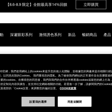
【8.6-8.9 限定】全館最高享14%回饋
立即購買
【8/3-8/10限定】明星底妝買1送1
立即購買
動
深邃眼彩系列
激情誘色系列
新品
暢銷商品
產品
【8/3-8/10限定】限時輸碼贈迷你腮紅露
立即購買
4%28%E8%BF%B7%E4%BD%A0%E8%85%AE%E7%B4%85%29/N
RS官網，我們使用網站上的cookies來提升您的個人化體驗，並根據您的興趣來提供相關行
」以同意此類的Cookies。 我們重視您的隱私。為了確保我們網站的正常運作並在您瀏覽過
要的cookies。在獲得您的同意後，我們與我們的合作伙伴將透過cookies追蹤您的網上行
的定制化內容與廣告，並支持社交網絡相關的功能。若需進一步了解，請參閱我們的Cookie
COOKIE政策
面底部的「Cookie設置」來調整您的偏好設置。
設置我的選擇
同意並關閉