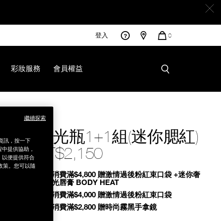
登入
您
0
的
商
品
彩妝服務
會員權益
B000001853.html
繼續探索
小光瓶1+1組(迷你腮紅)
銷資訊，按一下
NT$2,150
程中提供協助，
為，以便提供符合
政策。您可以隨
Promotions
全館消費滿$4,800 贈激情過後粉紅束口袋 +迷你奢
慾緞光唇膏 BODY HEAT
全館消費滿$4,000 贈激情過後粉紅束口袋
全館消費滿$2,800 贈時尚霧黑手拿鏡