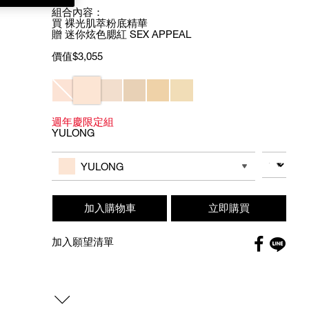
組合內容：
買 裸光肌萃粉底精華
贈 迷你炫色腮紅 SEX APPEAL
價值$3,055
Variations
週年慶限定組
YULONG
Add
Product
to
Actions
數量
其他色系
cart
YULONG
options
加入購物車
立即購買
Faceboo
加入願望清單
globa