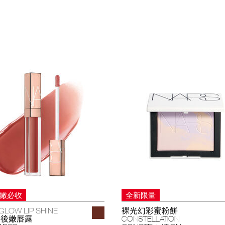
妝嫩必收
全新限量
GLOW LIP SHINE
裸光幻彩蜜粉餅
過後嫩唇露
CONSTELLATION