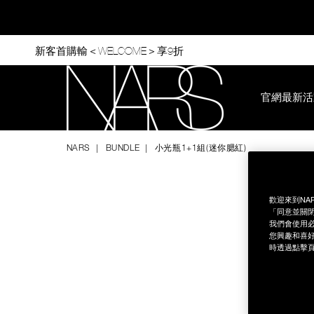
Skip
to
main
content
新客首購輸＜WELCOME＞享9折
官網最新活
Nars
NARS
BUNDLE
小光瓶1+1組(迷你腮紅)
Image
Details
/zh/%E5%B0%8F%E5%85%89%E7%93%B61%2B1%E7%B5%8
Item
No.
NB000001853
歡迎來到NA
「同意並關閉
我們會使用必
您興趣和喜好
時透過點擊頁