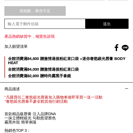
很抱歉，庫存不足
送出
產品熱銷缺貨中，補貨告訴我
Facebo
加入願望清單
gl
Promotions
全館消費滿$4,800 贈激情過後粉紅束口袋 +迷你奢慾緞光唇膏 BODY
HEAT
全館消費滿$4,000 贈激情過後粉紅束口袋
全館消費滿$2,800 贈時尚霧黑手拿鏡
商品描述
*凡購買任二奢慾緞光唇膏加入購物車後即享買一送一活動
*奢慾緞光唇膏不參全館其他行銷活動
首款精品級唇膏 注入品牌DNA
一抹立體輕緞光 勾勒慾望唇色
霧黑外殼 簡單俐落
熱銷色TOP 3：