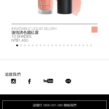
INSATIABLE LIQUID BLUSH
A
激情誘色腮紅露
10 SHADES
1
NT$1,450
N
追蹤我們
請撥打 0800-001-080 聯絡我們