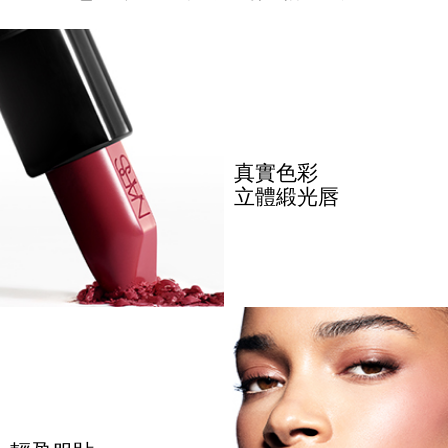
真實色彩
立體緞光唇