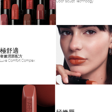
Color Sculpt Technology
極舒適
奢嫩潤唇配方
Luxe Comfort Complex