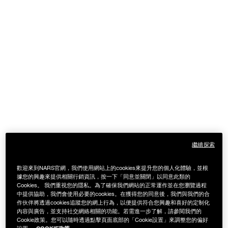
繼續探索
歡迎來到NARS官網，我們使用網站上的cookies來提升您的個人化體驗，並根
據您的興趣來提供相關行銷資訊，按一下「同意並關閉」以同意此類的
Cookies。 我們重視您的隱私。為了確保我們網站的正常運作並在您瀏覽過程
中提供協助，我們會使用必要的cookies。在獲得您的同意後，我們與我們的合
作伙伴將透過cookies追蹤您的網上行為，以便提供符合您興趣和喜好的定制化
內容與廣告，並支持社交網絡相關的功能。若需進一步了解，請參閱我們的
Details
/zh/%E5%A5%A2%E6%85%BE%E7%B7%9E%E5%85%89%E5%94%87%E8%
Item
Cookie政策。您可以隨時透過點擊頁面底部的「Cookie設置」來調整您的偏好
EXPLICIT LIPSTICK
No.
COOKIE政策