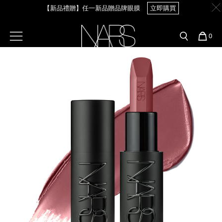
【新品禮贈】任一新品贈品牌眼膜
立即購買
Skip
官網最新活動
產品
彩妝服務
to
main
content
新客首購輸＜WELCOME＞享9折
預約金曲獎妝容
彩盤及禮盒組
彩妝專欄
選單"
您
【8.6-8.9 限定】全館最高享14%回饋
立即購買
0
的
Image
Nars
商
官網優惠活動
粉底線上試色
品
刷具與配件
【8/3-8/10限定】明星底妝買1送1
立即購買
官網獨家組合
專業彩妝學院
臉部
【8/3-8/10限定】限時輸碼贈迷你腮紅露
立即購買
水光頰彩系列
雙頰
試用送到家
唇部
新客專屬優惠
眼部
舊客回購禮遇
保養