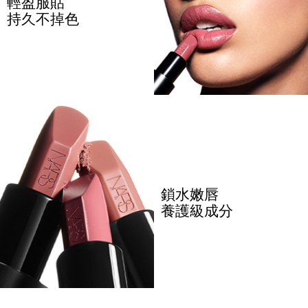
輕盈服貼
持久不掉色
鎖水嫩唇
養護級成分