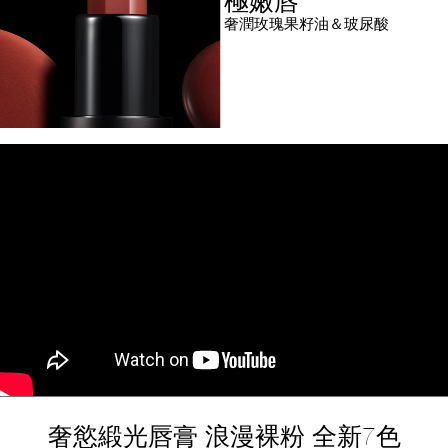
極嫩唇
奢潤玫瑰果籽油＆玻尿酸
奢慾緞光唇膏 浪漫裸粉 全新7色