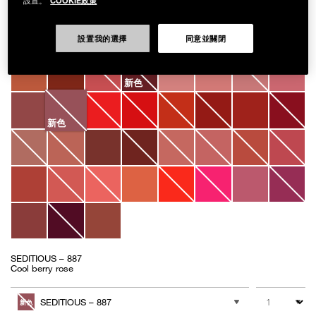
設置。
999NAC0000221
奢慾緞光唇膏
NT$1,450
設置我的選擇
同意並關閉
Variations
新色
新色
SEDITIOUS – 887
Cool berry rose
Add
Product
to
Actions
數量
其他色系
cart
SEDITIOUS – 887
新色
options