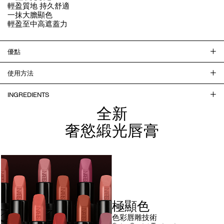
輕盈質地 持久舒適
一抹大膽顯色
輕盈至中高遮蓋力
優點
使用方法
INGREDIENTS
全新
奢慾緞光唇膏
極顯色
色彩唇雕技術