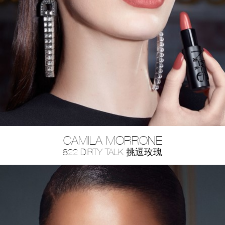
CAMILA MORRONE
822 DIRTY TALK 挑逗玫瑰