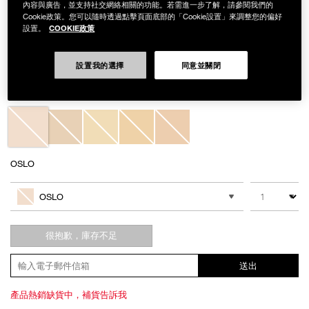
內容與廣告，並支持社交網絡相關的功能。若需進一步了解，請參閱我們的
Cookie政策。您可以隨時透過點擊頁面底部的「Cookie設置」來調整您的偏好
COOKIE政策
設置。
Details
/zh/%E5%8E%9F%E7%94%9F%E6%B7%A8%E9%80%8F%E5%BA%95%E5
Item
原生淨透底妝組
No.
設置我的選擇
同意並關閉
NAC233
NT$4,650
Variations
OSLO
Add
Product
to
Actions
數量
其他色系
cart
OSLO
options
很抱歉，庫存不足
送出
產品熱銷缺貨中，補貨告訴我