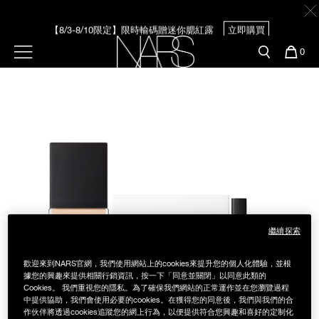
Skip
官網最新活動
產品
彩妝服務
to
main
【8/3-8/10限定】限時輸碼贈迷你腮紅露
立即購買
content
新客首購輸＜WELCOME＞享9折
預約金曲獎妝容
彩盤及禮盒組
彩妝專欄
選單"
您
0
的
Image
Nars
商
官網優惠活動
粉底線上試色
品
刷具與配件
官網獨家組合
專業彩妝學院
臉部
水光頰彩系列
雙頰
試用送到家
唇部
新客專屬優惠
繼續探索
眼部
舊客回購禮遇
歡迎來到NARS官網，我們使用網站上的cookies來提升您的個人化體驗，並根
據您的興趣來提供相關行銷資訊，按一下「同意並關閉」以同意此類的
Cookies。 我們重視您的隱私。為了確保我們網站的正常運作並在您瀏覽過程
保養
中提供協助，我們會使用必要的cookies。在獲得您的同意後，我們與我們的合
作伙伴將透過cookies追蹤您的網上行為，以便提供符合您興趣和喜好的定制化