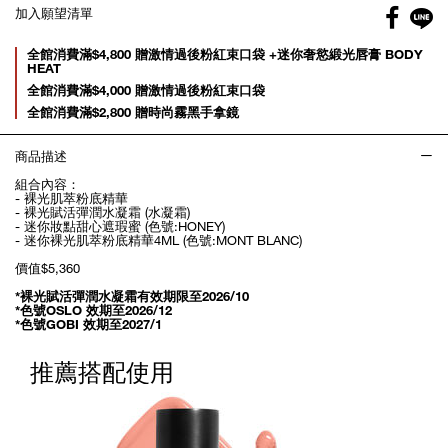
Facebo
加入願望清單
gl
Promotions
全館消費滿$4,800 贈激情過後粉紅束口袋 +迷你奢慾緞光唇膏 BODY
HEAT
全館消費滿$4,000 贈激情過後粉紅束口袋
全館消費滿$2,800 贈時尚霧黑手拿鏡
商品描述
組合內容：
- 裸光肌萃粉底精華
- 裸光賦活彈潤水凝霜 (水凝霜)
- 迷你妝點甜心遮瑕蜜 (色號:HONEY)
- 迷你裸光肌萃粉底精華4ML (色號:MONT BLANC)
價值$5,360
*裸光賦活彈潤水凝霜有效期限至2026/10
*色號OSLO 效期至2026/12
*色號GOBI 效期至2027/1
推薦搭配使用