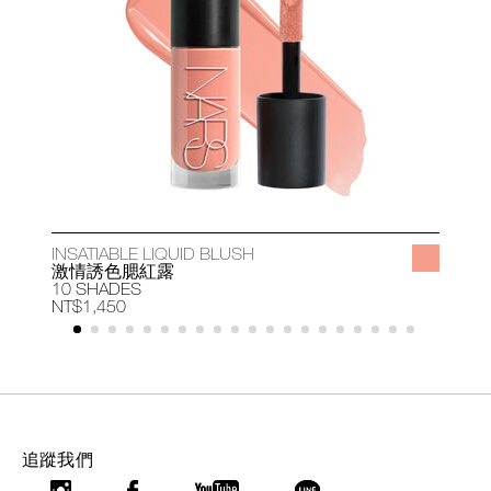
INSATIABLE LIQUID BLUSH
A
激情誘色腮紅露
10 SHADES
1
NT$1,450
N
追蹤我們