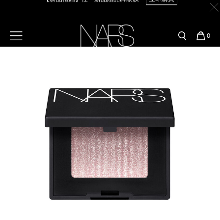
Skip
官網最新活動
產品
彩妝服務
to
main
content
新客首購輸＜WELCOME＞享9折
【8.6-8.9 限定】全館最高享14%回饋
立即購買
預約金曲獎妝容
彩盤及禮盒組
彩妝專欄
選單"
您
0
的
Image
Nars
商
官網優惠活動
粉底線上試色
品
刷具與配件
【8/3-8/10限定】明星底妝買1送1
立即購買
官網獨家組合
專業彩妝學院
臉部
【8/3-8/10限定】限時輸碼贈迷你腮紅露
立即購買
水光頰彩系列
雙頰
試用送到家
唇部
新客專屬優惠
眼部
舊客回購禮遇
保養