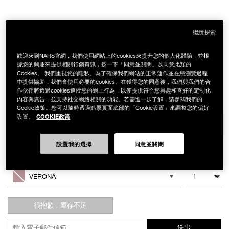
繼續探索
歡迎來到NARS官網，我們使用網站上的cookies來提升您的個人化體驗，並根
據您的興趣來提供相關行銷資訊，按一下「同意並關閉」以同意此類的
Details
/zh/verona-
Item
Cookies。 我們重視您的隱私。為了確保我們網站的正常運作並在您瀏覽過程
金屬光單色眼影
%E6%9F%94%E7%B7%9E%E5%96%AE%E8%89%B2%E7%9C%BC%E5%BD
No.
中提供協助，我們會使用必要的cookies。在獲得您的同意後，我們與我們的合
999NAC0000076
NT$800
作伙伴將透過cookies追蹤您的網上行為，以便提供符合您興趣和喜好的定制化
內容與廣告，並支持社交網絡相關的功能。若需進一步了解，請參閱我們的
Cookie政策。您可以隨時透過點擊頁面底部的「Cookie設置」來調整您的偏好
Variations
COOKIE政策
設置。
設置我的選擇
同意並關閉
冰冷的粉紅色銀色
Add
Product
to
Actions
數量
其他色系
cart
VERONA
options
很抱歉，庫存不足
送出