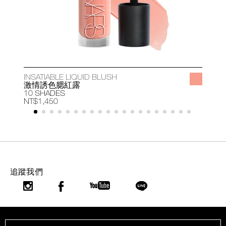
INSATIABLE LIQUID BLUSH
A
激情誘色腮紅露
10 SHADES
1
NT$1,450
N
追蹤我們