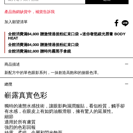
產品熱銷缺貨中，補貨告訴我
Facebo
加入願望清單
gl
Promotions
全館消費滿$4,800 贈激情過後粉紅束口袋 +迷你奢慾緞光唇膏 BODY
HEAT
全館消費滿$4,000 贈激情過後粉紅束口袋
全館消費滿$2,800 贈時尚霧黑手拿鏡
商品描述
新配方中的單色眼影系列，一抹創造高飽和的搶眼色澤。
總攬
嶄露真實色彩
獨特的液態水感技術，讓眼影夠濕潤服貼，看似粉質，觸手卻
有水感，在眼皮上有如奶油般滑順，擁有驚人的延展性。
細節
適用於所有膚質
強烈的色彩回報
絲霧，柔緞，金屬和閃光飾面