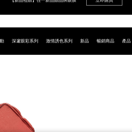
【8.6-8.9 限定】全館最高享14%回饋
立即購買
【8/3-8/10限定】明星底妝買1送1
立即購買
動
深邃眼彩系列
激情誘色系列
新品
暢銷商品
產品
【8/3-8/10限定】限時輸碼贈迷你腮紅露
立即購買