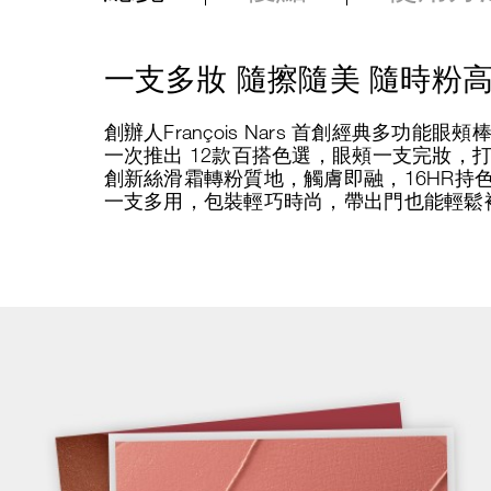
一支多妝 隨擦隨美 隨時粉
創辦人François Nars 首創經典多功
一次推出 12款百搭色選，眼頰一支完妝，
創新絲滑霜轉粉質地，觸膚即融，16HR持
一支多用，包裝輕巧時尚，帶出門也能輕鬆