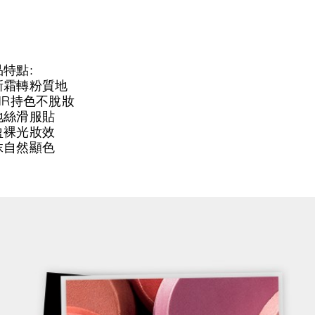
特點:
新霜轉粉質地
HR持色不脫妝
地絲滑服貼
盈裸光妝效
抹自然顯色