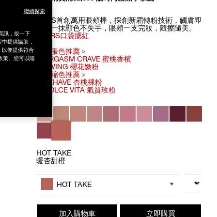
繼續探索
NARS首創萬用眼頰棒，採創新霜轉粉技術，觸膚即
融，一抹顯色不失手，眼頰一支完妝，隨擦隨美。
銷資訊，按一下
#NARS口袋腮紅
程中提供協助，
為，以便提供符合
＜膨脹色推薦＞
－ORGASM CRAVE 蜜桃香檳
政策。您可以隨
－SWING 櫻花嫩粉
＜收縮色推薦＞
－BEHAVE 杏桃裸粉
－DOLCE VITA 氣質玫粉
Variations
HOT TAKE
暖杏甜橙
Add
Product
to
Actions
數量
其他色系
cart
HOT TAKE
options
加入購物車
立即購買