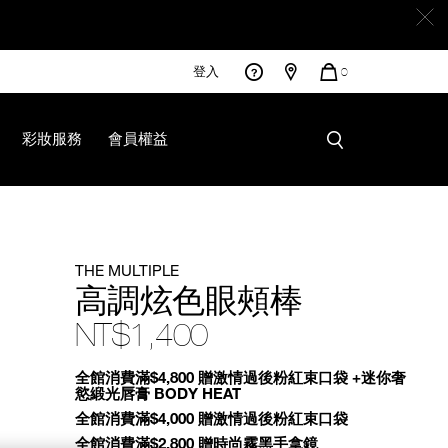
登入
您
0
的
商
品
彩妝服務
會員權益
THE MULTIPLE
高調炫色眼頰棒
NT$1,400
Promotions
全館消費滿$4,800 贈激情過後粉紅束口袋 +迷你奢
慾緞光唇膏 BODY HEAT
全館消費滿$4,000 贈激情過後粉紅束口袋
全館消費滿$2,800 贈時尚霧黑手拿鏡