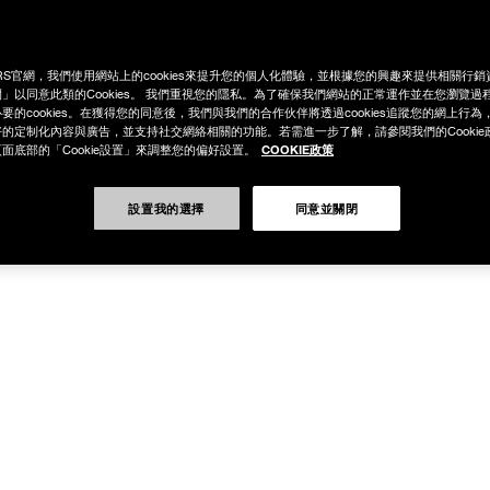
RS官網，我們使用網站上的cookies來提升您的個人化體驗，並根據您的興趣來提供相關行
」以同意此類的Cookies。 我們重視您的隱私。為了確保我們網站的正常運作並在您瀏覽過
要的cookies。在獲得您的同意後，我們與我們的合作伙伴將透過cookies追蹤您的網上行
的定制化內容與廣告，並支持社交網絡相關的功能。若需進一步了解，請參閱我們的Cookie
COOKIE政策
面底部的「Cookie設置」來調整您的偏好設置。
設置我的選擇
同意並關閉