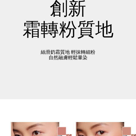
創新
霜轉粉質地
絲滑奶霜質地 輕抹轉細粉
自然融膚輕鬆暈染