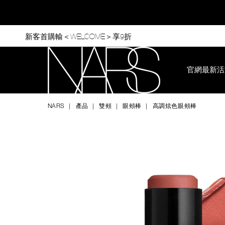
Skip
to
main
content
新客首購輸＜WELCOME＞享9折
官網最新活
Nars
NARS
產品
雙頰
眼頰棒
高調炫色眼頰棒
Image
Details
/zh/the-
Item
multiple/194251151052.html
No.
194251151052