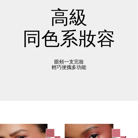
高級
同色系妝容
眼頰一支完妝
輕巧便攜多功能