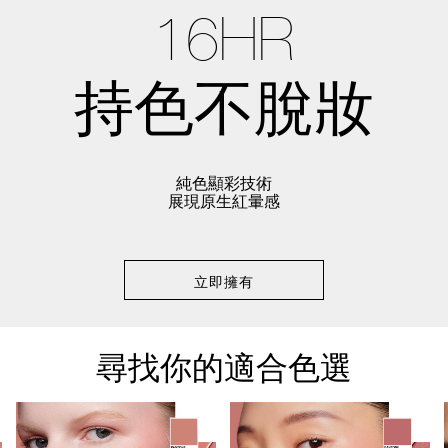
16HR
持色不脫妝
純色顯彩技術
展現原生紅暈感
立即擁有
尋找你的適合色選