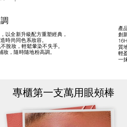
高調
產品
能眼頰棒，以全新升級配方重塑經典，
創
打造時尚同色系妝容。
16
色不脫妝，輕鬆暈染不失手。
質
補妝，隨時隨地粉高調。
輕
一
專櫃第一支萬用眼頰棒