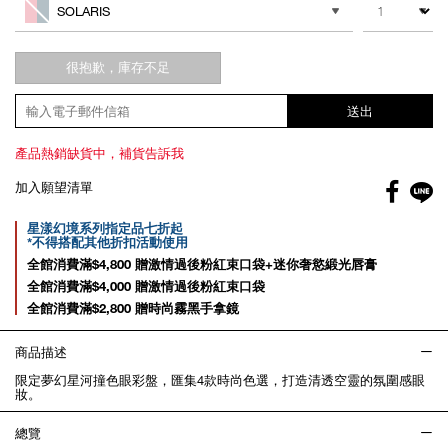
cart
SOLARIS
options
很抱歉，庫存不足
送出
產品熱銷缺貨中，補貨告訴我
Facebo
加入願望清單
gl
Promotions
星漾幻境系列指定品七折起
*不得搭配其他折扣活動使用
全館消費滿$4,800 贈激情過後粉紅束口袋+迷你奢慾緞光唇膏
全館消費滿$4,000 贈激情過後粉紅束口袋
全館消費滿$2,800 贈時尚霧黑手拿鏡
商品描述
限定夢幻星河撞色眼彩盤，匯集4款時尚色選，打造清透空靈的氛圍感眼
妝。
總覽