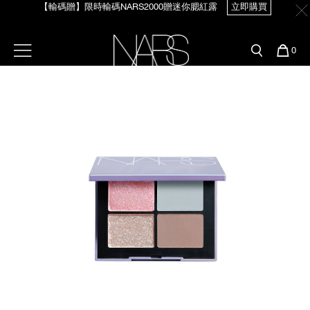
【輸碼贈】限時輸碼NARS2000贈迷你腮紅露
立即購買
Skip
官網最新活動
產品
彩妝服務
to
main
content
新客首購輸＜WELCOME＞享9折
預約金曲獎妝容
彩盤及禮盒組
彩妝專欄
選單"
您
0
【8/3-8/10限定】明星底妝買1送1
立即購買
的
Image
Nars
商
官網優惠活動
粉底線上試色
品
刷具與配件
【8/3-8/10限定】限時輸碼贈迷你腮紅露
立即購買
官網獨家組合
專業彩妝學院
臉部
水光頰彩系列
雙頰
試用送到家
唇部
新客專屬優惠
眼部
舊客回購禮遇
保養