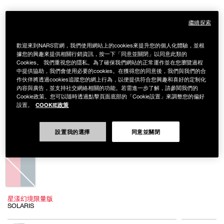
繼續探索
歡迎來到NARS官網，我們使用網站上的cookies來提升您的個人化體驗，並根
據您的興趣來提供相關行銷資訊，按一下「同意並關閉」以同意此類的
Cookies。 我們重視您的隱私。為了確保我們網站的正常運作並在您瀏覽過程
中提供協助，我們會使用必要的cookies。在獲得您的同意後，我們與我們的合
作伙伴將透過cookies追蹤您的網上行為，以便提供符合您興趣和喜好的定制化
內容與廣告，並支持社交網絡相關的功能。若需進一步了解，請參閱我們的
Cookie政策。您可以隨時透過點擊頁面底部的「Cookie設置」來調整您的偏好
COOKIE政策
設置。
Details
/zh/4%E8%89%B2%E7%9C%BC%E5%BD%A9%E7%9B%A4-
Item
4色眼彩盤 SOLARIS (星漾幻境版)
solaris-
No.
設置我的選擇
同意並關閉
%28%E6%98%9F%E6%BC%BE%E5%B9%BB%E5%A2%83%E7%89%88%2
999NAC0000281
NT$1,950
NT$1,365
1.html
Variations
星漾幻境限量版
SOLARIS
Add
Product
to
Actions
數量
其他色系