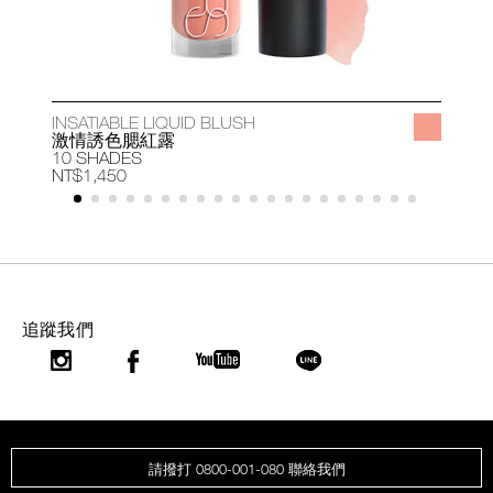
INSATIABLE LIQUID BLUSH
A
激情誘色腮紅露
10 SHADES
1
NT$1,450
N
追蹤我們
請撥打 0800-001-080 聯絡我們