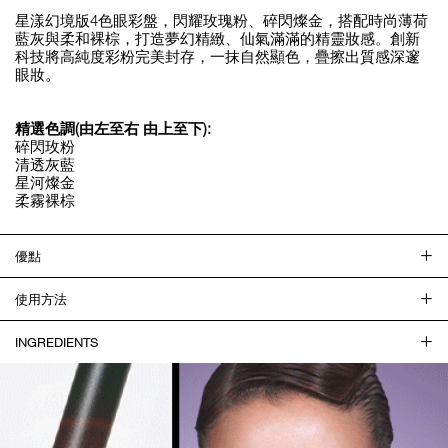
星漾幻境版4色眼彩盤，閃耀玫瑰粉、碎閃燦金，搭配時尚薄荷
藍灰與柔和裸棕，打造夢幻精緻、仙氣滿滿的精靈妝感。創新
科技將高純度彩粉完美封存，一抹自然顯色，疊擦出質感深邃
眼妝。
精選色調(由左至右 由上至下):
碎閃玫粉
清透灰藍
星河燦金
柔霧裸棕
優點
使用方法
INGREDIENTS