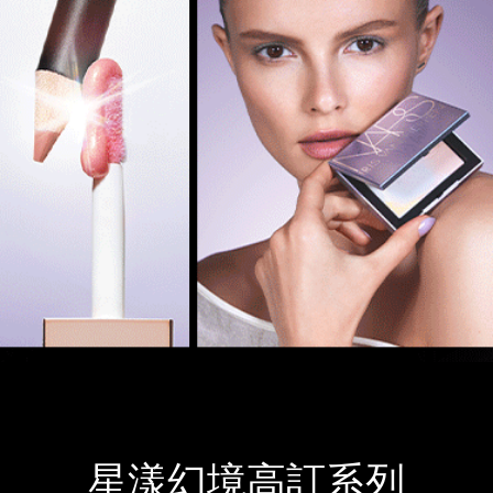
星漾幻境高訂系列