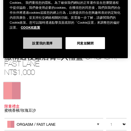
Cookies。 我們重視您的隱私。為了確保我們網站的正常運作並在您瀏覽過程
中提供協助，我們會使用必要的cookies。在獲得您的同意後，我們與我們的合
作伙伴將透過cookies追蹤您的網上行為，以便提供符合您興趣和喜好的定制化
內容與廣告，並支持社交網絡相關的功能。若需進一步了解，請參閱我們的
Cookie政策。您可以隨時透過點擊頁面底部的「Cookie設置」來調整您的偏好
COOKIE政策
設置。
設置我的選擇
同意並關閉
Details
/zh/%E6%BF%80%E6%83%85%E9%81%8E%E5%BE%8C%E5%AB%A9
Item
AFTERGLOW LIP BALM DUO
orgasm%2C-
No.
fast-
194251146928
激情過後嫩唇膏2入禮盒 ORGASM,
lane/194251146928.html
FAST LANE
NT$1,000
Variations
限量禮盒
蜜桃香檳/玫瑰豆沙
Add
Product
to
Actions
數量
其他色系
cart
ORGASM / FAST LANE
options