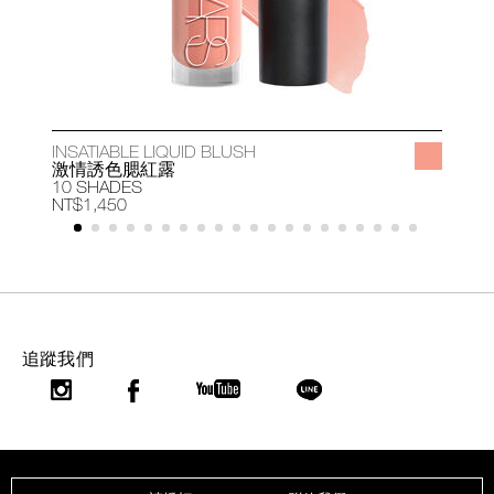
INSATIABLE LIQUID BLUSH
A
激情誘色腮紅露
10 SHADES
1
NT$1,450
N
追蹤我們