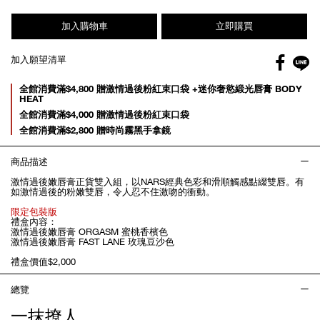
加入購物車
立即購買
Facebo
加入願望清單
gl
Promotions
全館消費滿$4,800 贈激情過後粉紅束口袋 +迷你奢慾緞光唇膏 BODY
HEAT
全館消費滿$4,000 贈激情過後粉紅束口袋
全館消費滿$2,800 贈時尚霧黑手拿鏡
商品描述
激情過後嫩唇膏正貨雙入組，以NARS經典色彩和滑順觸感點綴雙唇。有
如激情過後的粉嫩雙唇，令人忍不住激吻的衝動。
限定包裝版
禮盒內容：
激情過後嫩唇膏 ORGASM 蜜桃香檳色
激情過後嫩唇膏 FAST LANE 玫瑰豆沙色
禮盒價值$2,000
總覽
一抹撩人