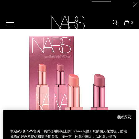
Skip
官網最新活動
產品
彩妝服務
to
main
content
新客首購輸＜WELCOME＞享9折
【8/3-8/10限定】限時輸碼贈迷你腮紅露
立即購買
預約金曲獎妝容
彩盤及禮盒組
彩妝專欄
選單"
您
0
的
Image
Nars
商
官網優惠活動
粉底線上試色
品
刷具與配件
官網獨家組合
專業彩妝學院
臉部
水光頰彩系列
雙頰
試用送到家
唇部
新客專屬優惠
眼部
舊客回購禮遇
繼續探索
保養
歡迎來到NARS官網，我們使用網站上的cookies來提升您的個人化體驗，並根
據您的興趣來提供相關行銷資訊，按一下「同意並關閉」以同意此類的