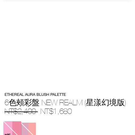
Details
/zh/6%E8%89%B2%E9%A0%B0%E5%BD%A9%E7%9B%A4-
Item
ETHEREAL AURA BLUSH PALETTE
new-
No.
realm-
999NAC0000274
6色頰彩盤 NEW REALM (星漾幻境版)
%28%E6%98%9F%E6%BC%BE%E5%B9%BB%E5%A2%83%E7%89%88%2
1.html
NT$2,400
NT$1,680
Variations