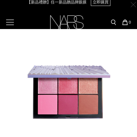
【新品禮贈】任一新品贈品牌眼膜
立即購買
Skip
官網最新活動
產品
彩妝服務
to
main
content
新客首購輸＜WELCOME＞享9折
預約金曲獎妝容
彩盤及禮盒組
彩妝專欄
選單"
【8.6-8.9 限定】全館最高享14%回饋
立即購買
您
0
的
Image
Nars
商
官網優惠活動
粉底線上試色
品
刷具與配件
【8/3-8/10限定】明星底妝買1送1
立即購買
官網獨家組合
專業彩妝學院
臉部
【8/3-8/10限定】限時輸碼贈迷你腮紅露
立即購買
水光頰彩系列
雙頰
試用送到家
唇部
新客專屬優惠
眼部
舊客回購禮遇
保養