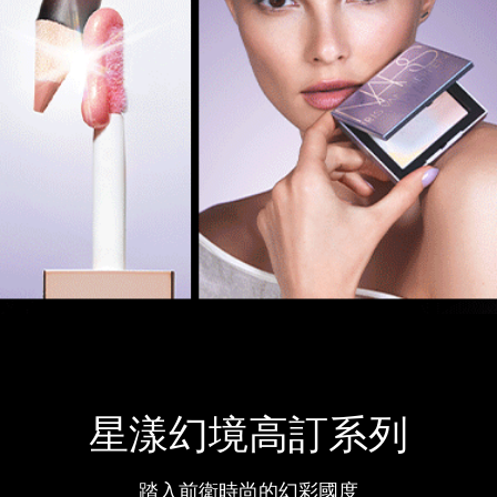
星漾幻境高訂系列
踏入前衛時尚的幻彩國度