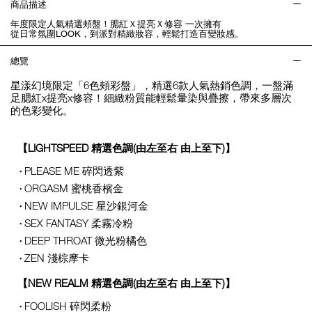
商品描述
年度限定人氣精選頰盤！腮紅Ｘ提亮Ｘ修容 一次擁有
從日常氛圍LOOK，到派對精緻妝容，輕鬆打造百變妝感。
總覽
星漾幻境限定「6色頰彩盤」，精選6款人氣熱銷色調，一盤滿
足腮紅x提亮x修容！細緻粉質能輕鬆暈染與疊擦，帶來多層次
的色彩變化。
【LIGHTSPEED 精選色調(由左至右 由上至下)】
PLEASE ME 碎閃透紫
ORGASM 蜜桃香檳金
NEW IMPULSE 星沙銀河金
SEX FANTASY 柔霧冷粉
DEEP THROAT 微光粉橘色
ZEN 淺棕摩卡
【NEW REALM 精選色調(由左至右 由上至下)】
FOOLISH 碎閃柔粉