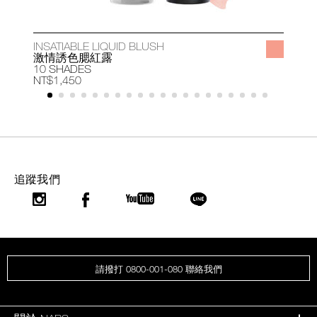
INSATIABLE LIQUID BLUSH
A
激情誘色腮紅露
10 SHADES
1
NT$1,450
N
追蹤我們
請撥打 0800-001-080 聯絡我們