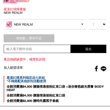
7折
星漾幻境限量版
NEW REALM
Add
Product
to
Actions
數量
其他色系
cart
NEW REALM
7折
options
很抱歉，庫存不足
送出
產品熱銷缺貨中，補貨告訴我
Facebo
加入願望清單
gl
Promotions
星漾幻境系列指定品七折起
*不得搭配其他折扣活動使用
全館消費滿$4,800 贈激情過後粉紅束口袋 +迷你奢慾緞光唇膏 BODY
HEAT
全館消費滿$4,000 贈激情過後粉紅束口袋
全館消費滿$2,800 贈時尚霧黑手拿鏡