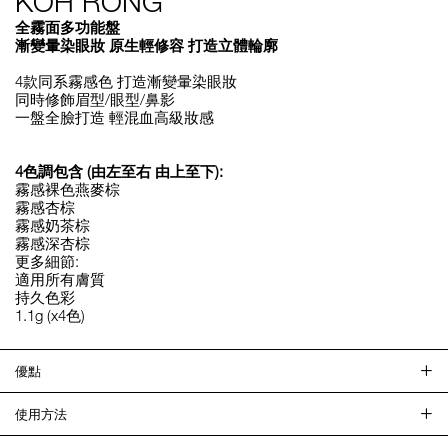
KOH RONG
全霧面多功能盤
漸變暈染眼妝 原生輕修容 打造立體輪廓
4款同系霧感色 打造漸變暈染眼妝
同時修飾眉型/眼型/鼻影
一盤全臉打造 輕混血高級妝感
4色調包含 (由左至右 由上至下):
霧感裸色燕麥棕
霧感杏棕
霧感奶茶棕
霧感深杏棕
更多細節:
適用所有膚質
持久色彩
1.1g (x4色)
優點
使用方法