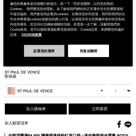
據您的興趣來提供相關行銷資訊，按一下「同意並關閉」以同意此類的
Cookies。 我們重視您的隱私。為了確保我們網站的正常運作並在您瀏覽過程
中提供協助，我們會使用必要的cookies。在獲得您的同意後，我們與我們的合
作伙伴將透過cookies追蹤您的網上行為，以便提供符合您興趣和喜好的定制化
Details
/zh/4%E8%89%B2%E7%9C%BC%E5%BD%A9%E7%9B%A4/NB000001537
Item
內容與廣告，並支持社交網絡相關的功能。若需進一步了解，請參閱我們的
4色眼彩盤
No.
Cookie政策。您可以隨時透過點擊頁面底部的「Cookie設置」來調整您的偏好
NB000001537
COOKIE政策
NT$2,000
設置。
Variations
設置我的選擇
同意並關閉
ST PAUL DE VENCE
聖保羅
Add
Product
to
Actions
數量
其他色系
cart
ST PAUL DE VENCE
options
加入購物車
立即購買
Facebo
加入願望清單
gl
Promotions
全館消費滿$4,800 贈激情過後粉紅束口袋 +迷你奢慾緞光唇膏 BODY