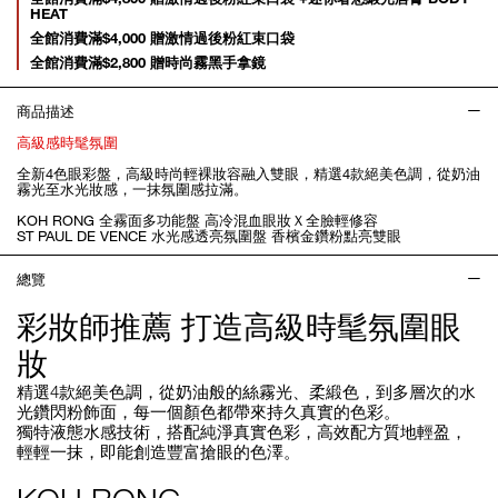
HEAT
全館消費滿$4,000 贈激情過後粉紅束口袋
全館消費滿$2,800 贈時尚霧黑手拿鏡
商品描述
高級感時髦氛圍
全新4色眼彩盤，高級時尚輕裸妝容融入雙眼，精選4款絕美色調，從奶油
霧光至水光妝感，一抹氛圍感拉滿。
KOH RONG 全霧面多功能盤 高冷混血眼妝Ｘ全臉輕修容
ST PAUL DE VENCE 水光感透亮氛圍盤 香檳金鑽粉點亮雙眼
總覽
彩妝師推薦 打造高級時髦氛圍眼
妝
精選4款絕美色調，從奶油般的絲霧光、柔緞色，到多層次的水
光鑽閃粉飾面，每一個顏色都帶來持久真實的色彩。
獨特液態水感技術，搭配純淨真實色彩，高效配方質地輕盈，
輕輕一抹，即能創造豐富搶眼的色澤。