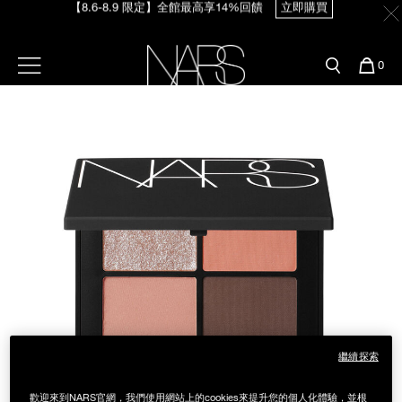
【8.6-8.9 限定】全館最高享14%回饋
立即購買
Skip
官網最新活動
產品
彩妝服務
to
main
content
新客首購輸＜WELCOME＞享9折
預約金曲獎妝容
彩盤及禮盒組
彩妝專欄
選單"
您
0
【8/3-8/10限定】明星底妝買1送1
立即購買
的
Image
Nars
商
官網優惠活動
粉底線上試色
品
刷具與配件
【8/3-8/10限定】限時輸碼贈迷你腮紅露
立即購買
官網獨家組合
專業彩妝學院
臉部
水光頰彩系列
雙頰
試用送到家
唇部
新客專屬優惠
眼部
舊客回購禮遇
繼續探索
保養
歡迎來到NARS官網，我們使用網站上的cookies來提升您的個人化體驗，並根