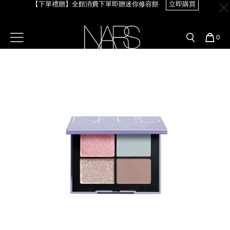
【下單禮贈】全館消費下單即贈迷你修容餅
立即購買
Skip
官網最新活動
產品
彩妝服務
to
main
content
新客首購輸＜WELCOME＞享9折
預約金曲獎妝容
彩盤及禮盒組
彩妝專欄
選單"
您
0
【8/3-8/10限定】明星底妝買1送1
立即購買
的
Image
Nars
商
官網優惠活動
粉底線上試色
品
刷具與配件
【8/3-8/10限定】限時輸碼贈迷你腮紅露
立即購買
官網獨家組合
專業彩妝學院
臉部
水光頰彩系列
雙頰
試用送到家
唇部
新客專屬優惠
眼部
舊客回購禮遇
保養