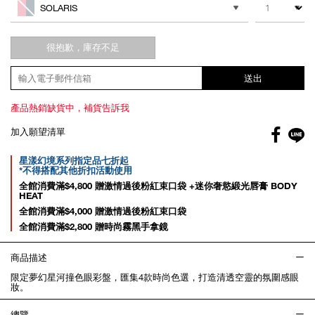
cart
SOLARIS
options
很抱歉，庫存不足
送出
產品熱銷缺貨中，補貨告訴我
Facebo
加入願望清單
gl
Promotions
星漾幻境系列指定品七折起
*不得搭配其他折扣活動使用
全館消費滿$4,800 贈激情過後粉紅束口袋 +迷你奢慾緞光唇膏 BODY
HEAT
全館消費滿$4,000 贈激情過後粉紅束口袋
全館消費滿$2,800 贈時尚霧黑手拿鏡
商品描述
限定夢幻星河撞色眼彩盤，匯集4款時尚色選，打造清透空靈的氛圍感眼
妝。
總覽