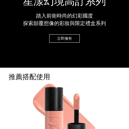
星漾幻境高訂系列
踏入前衛時尚的幻彩國度
探索顛覆想像的彩妝與限定禮盒系列
立即擁有
推薦搭配使用