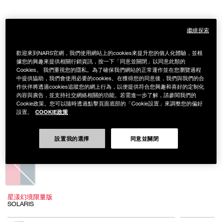
繼續探索
歡迎來到NARS官網，我們使用網站上的cookies來提升您的個人化體驗，並根
據您的興趣來提供相關行銷資訊，按一下「同意並關閉」以同意此類的
Cookies。 我們重視您的隱私。為了確保我們網站的正常運作並在您瀏覽過程
中提供協助，我們會使用必要的cookies。在獲得您的同意後，我們與我們的合
作伙伴將透過cookies追蹤您的網上行為，以便提供符合您興趣和喜好的定制化
內容與廣告，並支持社交網絡相關的功能。若需進一步了解，請參閱我們的
Cookie政策。您可以隨時透過點擊頁面底部的「Cookie設置」來調整您的偏好
COOKIE政策
設置。
Details
/zh/4%E8%89%B2%E7%9C%BC%E5%BD%A9%E7%9B%A4-
Item
4色眼彩盤 SOLARIS (星漾幻境版)
solaris-
No.
%28%E6%98%9F%E6%BC%BE%E5%B9%BB%E5%A2%83%E7%89%88%2
999NAC0000281
NT$1,950
NT$1,365
1.html
設置我的選擇
同意並關閉
Variations
星漾幻境限量版
SOLARIS
Add
Product
to
Actions
數量
其他色系