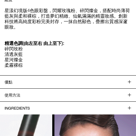
星漾幻境版4色眼彩盤，閃耀玫瑰粉、碎閃燦金，搭配時尚薄荷
藍灰與柔和裸棕，打造夢幻精緻、仙氣滿滿的精靈妝感。創新
科技將高純度彩粉完美封存，一抹自然顯色，疊擦出質感深邃
眼妝。
精選色調(由左至右 由上至下):
碎閃玫粉
清透灰藍
星河燦金
柔霧裸棕
優點
使用方法
INGREDIENTS