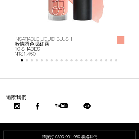
INSATIABLE LIQUID BLUSH
A
激情誘色腮紅露
10 SHADES
1
NT$1,450
N
追蹤我們
請撥打 0800-001-080 聯絡我們