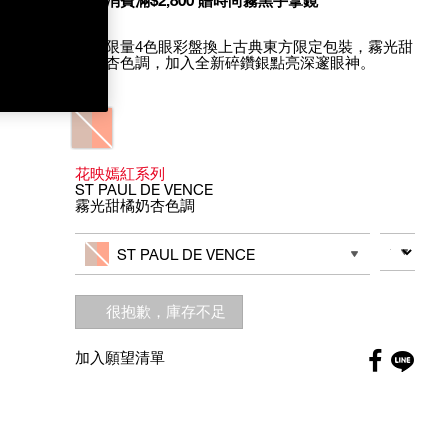
全館消費滿$2,800 贈時尚霧黑手拿鏡
全新限量4色眼彩盤換上古典東方限定包裝，霧光甜
橘奶杏色調，加入全新碎鑽銀點亮深邃眼神。
Variations
花映嫣紅系列
ST PAUL DE VENCE
霧光甜橘奶杏色調
Add
Product
to
Actions
數量
其他色系
cart
ST PAUL DE VENCE
options
很抱歉，庫存不足
Faceboo
加入願望清單
globa