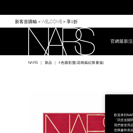
Skip
to
main
content
新客首購輸＜WELCOME＞享9折
官網最新活
Nars
NARS
新品
4色眼彩盤(花映嫣紅限量版)
Image
Details
/zh/4%E8%89%B2%E7%9C%BC%E5%BD%A9%E7%9B%A4%28
Item
No.
999NAC0000190
歡迎來到NA
「同意並關閉
我們會使用必
您興趣和喜好