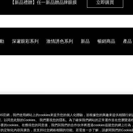
【8.6-8.9 限定】全館最高享14%回饋
立即購買
動
深邃眼彩系列
激情誘色系列
新品
暢銷商品
產品
【8/3-8/10限定】明星底妝買1送1
立即購買
【8/3-8/10限定】限時輸碼贈迷你腮紅露
立即購買
%E8%8A%B1%E6%98%A0%E5%AB%A3%E7%B4%85%E9%99%9
RS官網，我們使用網站上的cookies來提升您的個人化體驗，並根據您的興趣來提供相關行
」以同意此類的Cookies。 我們重視您的隱私。為了確保我們網站的正常運作並在您瀏覽過
要的cookies。在獲得您的同意後，我們與我們的合作伙伴將透過cookies追蹤您的網上行
的定制化內容與廣告，並支持社交網絡相關的功能。若需進一步了解，請參閱我們的Cookie