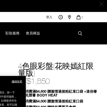
登入
您
0
的
商
品
彩妝服務
會員權益
0%E9%87%8F%E7%89%88%29/0194251142746.html
4色眼彩盤(花映嫣紅限
量版)
NT$1,850
繼續探索
Promotions
全館消費滿$4,800 贈激情過後粉紅束口袋 +迷你奢
銷資訊，按一下
慾緞光唇膏 BODY HEAT
程中提供協助，
為，以便提供符合
全館消費滿$4,000 贈激情過後粉紅束口袋
政策。您可以隨