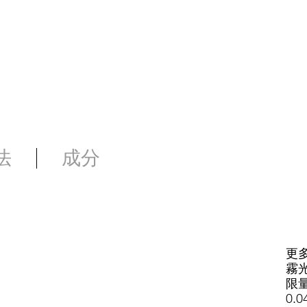
法
成分
更多
霧
限
0.0