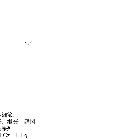
細節:
光、緞光、鑽閃
量系列
4 Oz., 1.1 g