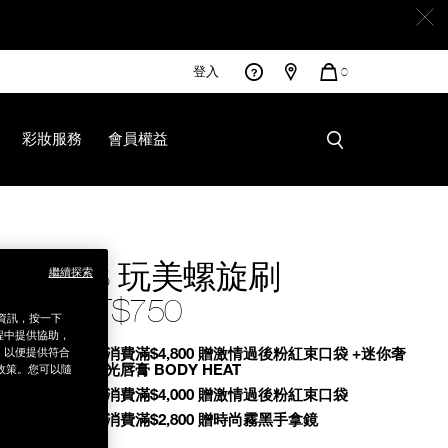
登入
您
0
的
商
品
彩妝服務
會員權益
28 玩美螺旋刷
繼續探索
NT$750
銷資訊，按一下
程中提供協助，
Promotions
全館消費滿$4,800 贈激情過後粉紅束口袋 +迷你奢
為，以便提供符合
慾緞光唇膏 BODY HEAT
政策。您可以隨
全館消費滿$4,000 贈激情過後粉紅束口袋
全館消費滿$2,800 贈時尚霧黑手拿鏡