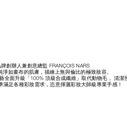
辦人兼創意總監 FRANÇOIS NARS
將純淨如畫布的肌膚，描繪上無與倫比的極致妝容。
工藝全面升級「100% 頂級合成纖維」取代動物毛， 
準滿足各種彩妝需求，恣意揮灑彩妝大師級專業手感！