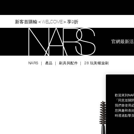
Skip
to
main
content
新客首購輸＜WELCOME＞享9折
官網最新活
Nars
NARS
產品
刷具與配件
28 玩美螺旋刷
Image
Details
/zh/28-
Item
%E7%8E%A9%E7%BE%8E%E8%9E%BA%E6%97%8B%E5%88%B7
No.
0194251005522
歡迎來到NA
「同意並關閉
我們會使用必
您興趣和喜好
時透過點擊頁