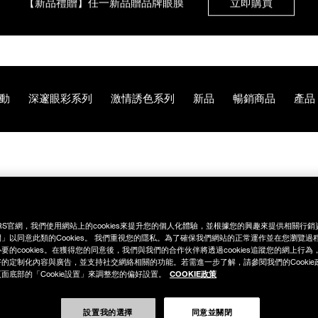
【8.6-8.9 限定】全館最高享14%回饋
立即購買
【8/3-8/10限定】明星底妝買1送1
立即購買
動
深邃眼彩系列
激情誘色系列
新品
暢銷商品
產品
【8/3-8/10限定】限時輸碼贈迷你腮紅露
立即購買
/0194251005522.html
RS官網，我們使用網站上的cookies來提升您的個人化體驗，並根據您的興趣來提供相關行
」以同意此類的Cookies。 我們重視您的隱私。為了確保我們網站的正常運作並在您瀏覽過
要的cookies。在獲得您的同意後，我們與我們的合作伙伴將透過cookies追蹤您的網上行
的定制化內容與廣告，並支持社交網絡相關的功能。若需進一步了解，請參閱我們的Cookie
COOKIE政策
面底部的「Cookie設置」來調整您的偏好設置。
設置我的選擇
同意並關閉