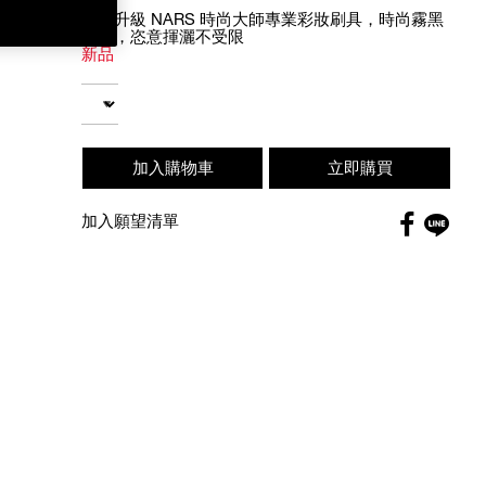
全新升級 NARS 時尚大師專業彩妝刷具，時尚霧黑
工藝，恣意揮灑不受限
新品
Add
Product
to
Actions
數量
cart
options
加入購物車
立即購買
Faceboo
加入願望清單
globa