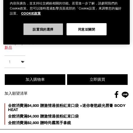
內容與廣告，並支持社交網絡相關的功能。若需進一步了解，請參閱我們的
Cookie政策。您可以隨時透過點擊頁面底部的「Cookie設置」來調整您的偏好
COOKIE政策
設置。
Details
/zh/16-
Item
設置我的選擇
同意並關閉
16 圓形腮紅刷
%E5%9C%93%E5%BD%A2%E8%85%AE%E7%B4%85%E5%88%B7/019425
No.
0194251005317
NT$1,450
新品
Add
Product
to
Actions
數量
cart
options
加入購物車
立即購買
Facebo
加入願望清單
gl
Promotions
全館消費滿$4,800 贈激情過後粉紅束口袋 +迷你奢慾緞光唇膏 BODY
HEAT
全館消費滿$4,000 贈激情過後粉紅束口袋
全館消費滿$2,800 贈時尚霧黑手拿鏡