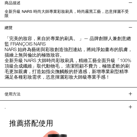
商品描述
全新升級 NARS 時尚大師專業彩妝刷具，時尚霧黑工藝，恣意揮灑不受
限
總覽
「完美的妝容，來自於專業的刷具。 」— 品牌創辦人兼創意總
監 FRANÇOIS NARS
NARS 始終為藝術與彩妝創造強烈連結，將純淨如畫布的肌膚，
描繪上無與倫比的極致妝容。
全新升級 NARS 大師時尚彩妝刷具，精緻工藝全面升級「100%
頂級合成纖維」取代動物毛， 清潔照顧不費力，極致柔軟的刷
毛更加親膚，打造如指尖撫觸般的舒適感，新增專業刷型精準
滿足各種彩妝需求，恣意揮灑彩妝大師級專業手感！
使用方法
.
推薦搭配使用