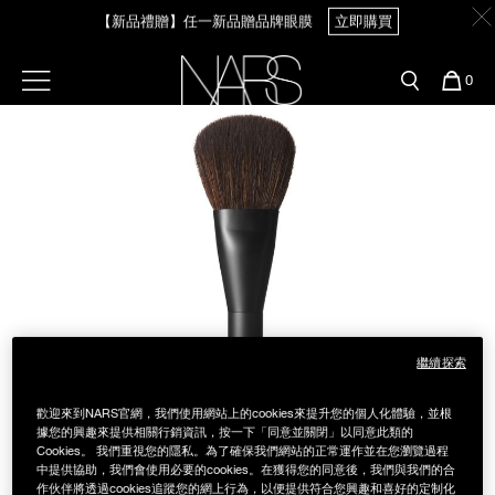
Skip
【新品禮贈】任一新品贈品牌眼膜
立即購買
官網最新活動
產品
彩妝服務
to
main
content
新客首購輸＜WELCOME＞享9折
預約金曲獎妝容
彩盤及禮盒組
彩妝專欄
選單"
您
0
【8.6-8.9 限定】全館最高享14%回饋
立即購買
的
Image
Nars
商
官網優惠活動
粉底線上試色
品
刷具與配件
【8/3-8/10限定】明星底妝買1送1
立即購買
官網獨家組合
專業彩妝學院
臉部
水光頰彩系列
【8/3-8/10限定】限時輸碼贈迷你腮紅露
立即購買
雙頰
試用送到家
唇部
新客專屬優惠
繼續探索
眼部
舊客回購禮遇
歡迎來到NARS官網，我們使用網站上的cookies來提升您的個人化體驗，並根
據您的興趣來提供相關行銷資訊，按一下「同意並關閉」以同意此類的
Cookies。 我們重視您的隱私。為了確保我們網站的正常運作並在您瀏覽過程
保養
中提供協助，我們會使用必要的cookies。在獲得您的同意後，我們與我們的合
作伙伴將透過cookies追蹤您的網上行為，以便提供符合您興趣和喜好的定制化