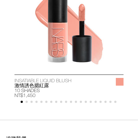
INSATIABLE LIQUID BLUSH
A
激情誘色腮紅露
10 SHADES
1
NT$1,450
N