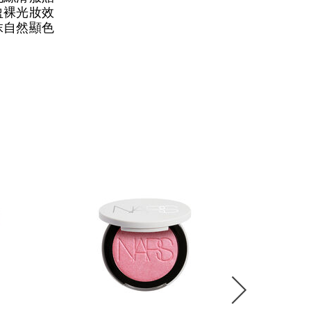
盈裸光妝效
抹自然顯色