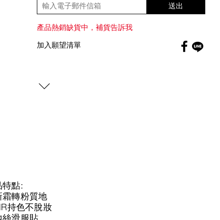
送出
產品熱銷缺貨中，補貨告訴我
Faceboo
加入願望清單
globa
特點:
新霜轉粉質地
HR持色不脫妝
地絲滑服貼