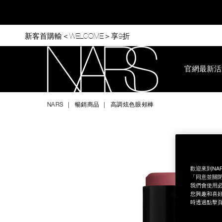
Skip
to
main
content
新客首購輸＜WELCOME＞享9折
官網最新活
Nars
NARS
暢銷商品
高調炫色眼頰棒
Image
Details
/zh/%E9%AB%98%E8%AA%BF%E7%82%AB%E8%89%B2%E7%
Item
No.
NAC349
歡迎來到NA
「同意並關閉
我們會使用必
您興趣和喜好
時透過點擊頁