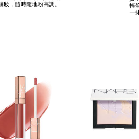
補妝，隨時隨地粉高調。
輕
一