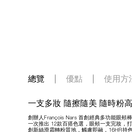
總覽
優點
使用方
一支多妝 隨擦隨美 隨時粉
創辦人François Nars 首創經典多功
一次推出 12款百搭色選，眼頰一支完妝，
創新絲滑霜轉粉質地，觸膚即融，16HR持