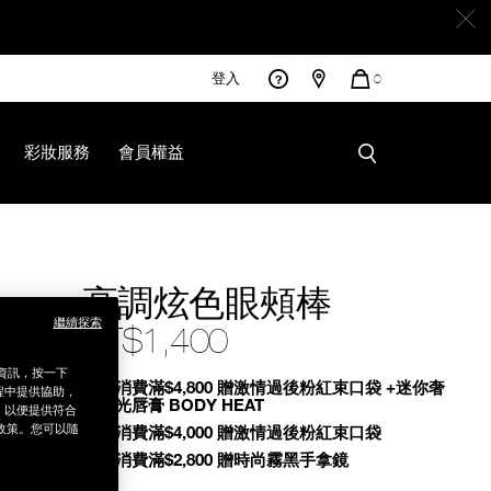
登入
您
0
的
商
品
彩妝服務
會員權益
高調炫色眼頰棒
繼續探索
NT$1,400
銷資訊，按一下
Promotions
全館消費滿$4,800 贈激情過後粉紅束口袋 +迷你奢
程中提供協助，
慾緞光唇膏 BODY HEAT
為，以便提供符合
政策。您可以隨
全館消費滿$4,000 贈激情過後粉紅束口袋
全館消費滿$2,800 贈時尚霧黑手拿鏡