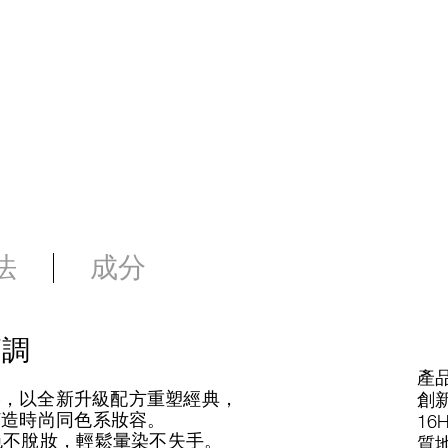
法
成分
高調
產品
能眼頰棒，以全新升級配方重塑經典，
創
打造時尚同色系妝容。
16
色不脫妝，輕鬆暈染不失手。
質