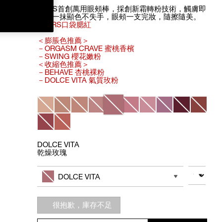
NARS首創萬用眼頰棒，採創新霜轉粉技術，觸膚即
融，一抹顯色不失手，眼頰一支完妝，隨擦隨美。
#NARS口袋腮紅
＜膨脹色推薦＞
－ORGASM CRAVE 蜜桃香檳
－SWING 櫻花嫩粉
＜收縮色推薦＞
－BEHAVE 杏桃裸粉
－DOLCE VITA 氣質玫粉
Variations
DOLCE VITA
乾燥玫瑰
Add
Product
to
Actions
數量
其他色系
cart
DOLCE VITA
options
很抱歉，庫存不足