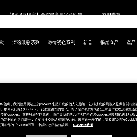
【8.6-8.9 限定】全館最高享14%回饋
立即購買
【8/3-8/10限定】明星底妝買1送1
立即購買
動
深邃眼彩系列
激情誘色系列
新品
暢銷商品
產品
【8/3-8/10限定】限時輸碼贈迷你腮紅露
立即購買
9C%BC%E9%A0%B0%E6%A3%92/NB000002292.html
RS官網，我們使用網站上的cookies來提升您的個人化體驗，並根據您的興趣來提供相關行
」以同意此類的Cookies。 我們重視您的隱私。為了確保我們網站的正常運作並在您瀏覽過
要的cookies。在獲得您的同意後，我們與我們的合作伙伴將透過cookies追蹤您的網上行
的定制化內容與廣告，並支持社交網絡相關的功能。若需進一步了解，請參閱我們的Cookie
COOKIE政策
面底部的「Cookie設置」來調整您的偏好設置。