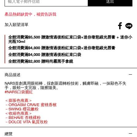
送出
產品熱銷缺貨中，補貨告訴我
Facebo
加入願望清單
gl
Promotions
全館消費滿$5,500 贈激情過後粉紅束口袋+迷你奢慾緞光唇膏 + 迷你小
光瓶10ml
全館消費滿$4,800 贈激情過後粉紅束口袋+迷你奢慾緞光唇膏
全館消費滿$4,000 贈激情過後粉紅束口袋
全館消費滿$2,800 贈時尚霧黑手拿鏡
商品描述
NARS首創萬用眼頰棒，採創新霜轉粉技術，觸膚即融，一抹顯色不失
手，眼頰一支完妝，隨擦隨美。
#NARS口袋腮紅
＜膨脹色推薦＞
－ORGASM CRAVE 蜜桃香檳
－SWING 櫻花嫩粉
＜收縮色推薦＞
－BEHAVE 杏桃裸粉
－DOLCE VITA 氣質玫粉
總覽