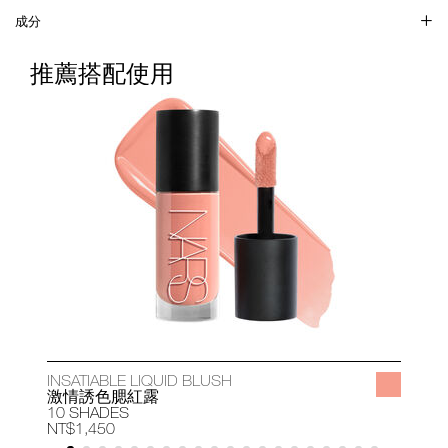
成分
推薦搭配使用
INSATIABLE LIQUID BLUSH
A
激情誘色腮紅露
10 SHADES
1
NT$1,450
N