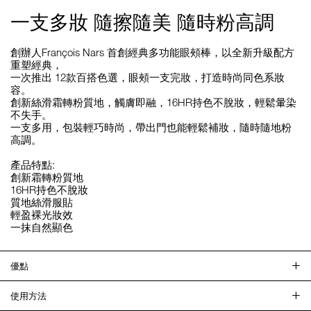
一支多妝 隨擦隨美 隨時粉高調
創辦人François Nars 首創經典多功能眼頰棒，以全新升級配方
重塑經典，
一次推出 12款百搭色選，眼頰一支完妝，打造時尚同色系妝
容。
創新絲滑霜轉粉質地，觸膚即融，16HR持色不脫妝，輕鬆暈染
不失手。
一支多用，包裝輕巧時尚，帶出門也能輕鬆補妝，隨時隨地粉
高調。
產品特點:
創新霜轉粉質地
16HR持色不脫妝
質地絲滑服貼
輕盈裸光妝效
一抹自然顯色
優點
使用方法