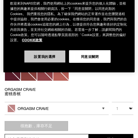
歡迎來到NARS官網，我們使用網站上的cookies來提升您的個人化體驗，並根
據您的興趣來提供相關行銷資訊，按一下「同意並關閉」以同意此類的
Cookies。 我們重視您的隱私。為了確保我們網站的正常運作並在您瀏覽過程
中提供協助，我們會使用必要的cookies。在獲得您的同意後，我們與我們的合
Details
/zh/%E9%AB%98%E8%AA%BF%E7%82%AB%E8%89%B2%E7%9C%BC%E
Item
作伙伴將透過cookies追蹤您的網上行為，以便提供符合您興趣和喜好的定制化
高調炫色眼頰棒
No.
內容與廣告，並支持社交網絡相關的功能。若需進一步了解，請參閱我們的
NAC349
Cookie政策。您可以隨時透過點擊頁面底部的「Cookie設置」來調整您的偏好
NT$1,400
COOKIE政策
設置。
Variations
設置我的選擇
同意並關閉
ORGASM CRAVE
蜜桃香檳
Add
Product
to
Actions
數量
其他色系
cart
ORGASM CRAVE
options
很抱歉，庫存不足