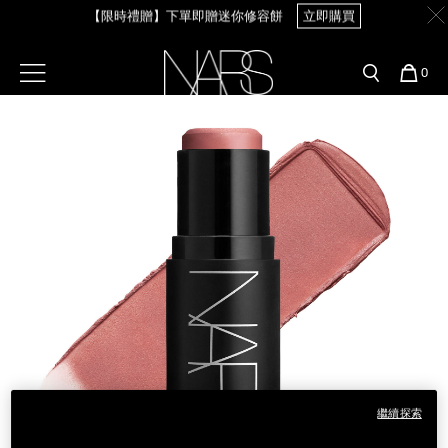
Skip
【限時禮贈】下單即贈迷你修容餅
立即購買
官網最新活動
產品
彩妝服務
to
main
content
新客首購輸＜WELCOME＞享9折
預約金曲獎妝容
彩盤及禮盒組
彩妝專欄
選單"
您
0
的
Image
Nars
商
官網優惠活動
粉底線上試色
品
刷具與配件
官網獨家組合
專業彩妝學院
臉部
水光頰彩系列
雙頰
試用送到家
唇部
新客專屬優惠
眼部
舊客回購禮遇
保養
繼續探索