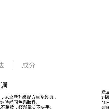
法
成分
高調
產品
能眼頰棒，以全新升級配方重塑經典，
創
打造時尚同色系妝容。
16
色不脫妝，輕鬆暈染不失手。
質