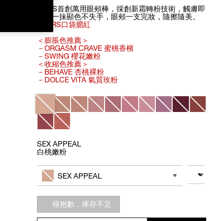
NARS首創萬用眼頰棒，採創新霜轉粉技術，觸膚即
融，一抹顯色不失手，眼頰一支完妝，隨擦隨美。
#NARS口袋腮紅
＜膨脹色推薦＞
－ORGASM CRAVE 蜜桃香檳
－SWING 櫻花嫩粉
＜收縮色推薦＞
－BEHAVE 杏桃裸粉
－DOLCE VITA 氣質玫粉
Variations
SEX APPEAL
白桃嫩粉
Add
Product
to
Actions
數量
其他色系
cart
SEX APPEAL
options
很抱歉，庫存不足