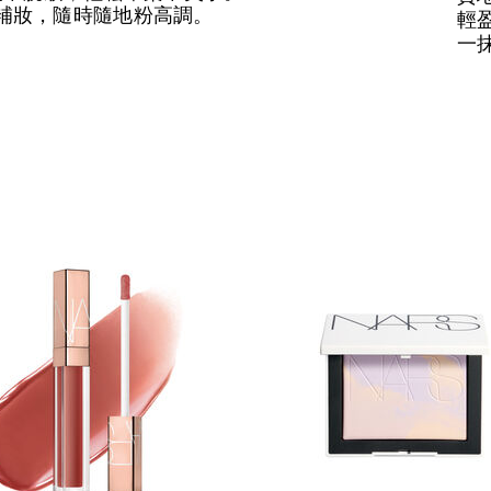
補妝，隨時隨地粉高調。
輕
一