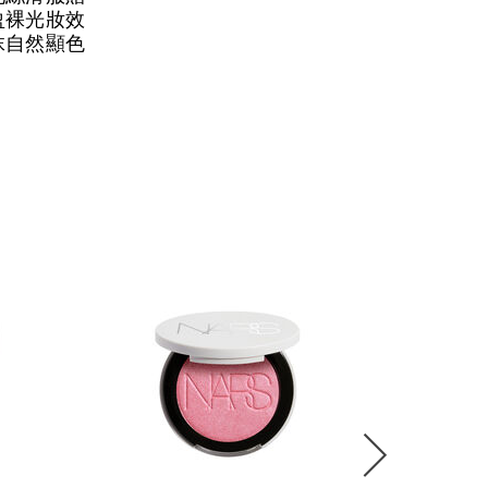
盈裸光妝效
抹自然顯色