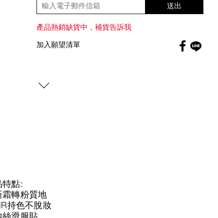
送出
產品熱銷缺貨中，補貨告訴我
Faceboo
加入願望清單
globa
特點:
新霜轉粉質地
HR持色不脫妝
地絲滑服貼