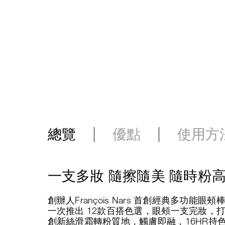
總覽
優點
使用方
一支多妝 隨擦隨美 隨時粉
創辦人François Nars 首創經典多功
一次推出 12款百搭色選，眼頰一支完妝，
創新絲滑霜轉粉質地，觸膚即融，16HR持