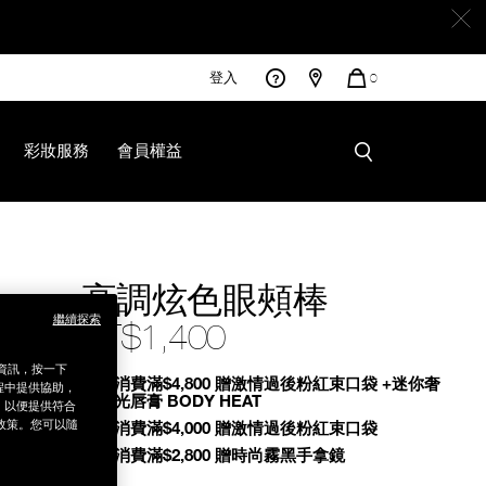
登入
您
0
的
商
品
彩妝服務
會員權益
高調炫色眼頰棒
繼續探索
NT$1,400
銷資訊，按一下
Promotions
全館消費滿$4,800 贈激情過後粉紅束口袋 +迷你奢
程中提供協助，
慾緞光唇膏 BODY HEAT
為，以便提供符合
政策。您可以隨
全館消費滿$4,000 贈激情過後粉紅束口袋
全館消費滿$2,800 贈時尚霧黑手拿鏡