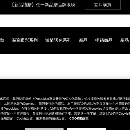
【新品禮贈】任一新品贈品牌眼膜
立即購買
【8.6-8.9 限定】全館最高享14%回饋
立即購買
動
深邃眼彩系列
激情誘色系列
新品
暢銷商品
產品
【8/3-8/10限定】明星底妝買1送1
立即購買
【8/3-8/10限定】限時輸碼贈迷你腮紅露
立即購買
9C%BC%E9%A0%B0%E6%A3%92/NB000002288.html
RS官網，我們使用網站上的cookies來提升您的個人化體驗，並根據您的興趣來提供相關行
」以同意此類的Cookies。 我們重視您的隱私。為了確保我們網站的正常運作並在您瀏覽過
要的cookies。在獲得您的同意後，我們與我們的合作伙伴將透過cookies追蹤您的網上行
的定制化內容與廣告，並支持社交網絡相關的功能。若需進一步了解，請參閱我們的Cookie
COOKIE政策
面底部的「Cookie設置」來調整您的偏好設置。