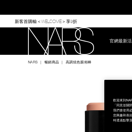
Skip
to
main
content
新客首購輸＜WELCOME＞享9折
官網最新活
Nars
NARS
暢銷商品
高調炫色眼頰棒
Image
Details
/zh/%E9%AB%98%E8%AA%BF%E7%82%AB%E8%89%B2%E7%
Item
No.
NAC349
歡迎來到NA
「同意並關閉
我們會使用必
您興趣和喜好
時透過點擊頁