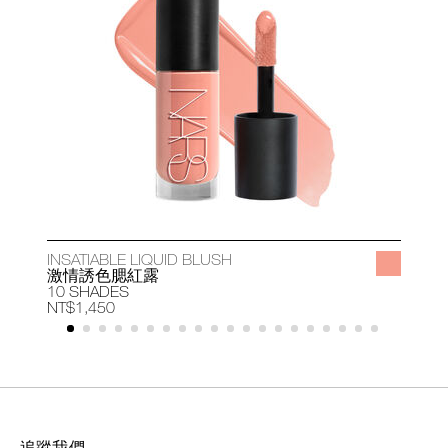
INSATIABLE LIQUID BLUSH
A
激情誘色腮紅露
10 SHADES
1
NT$1,450
N
追蹤我們