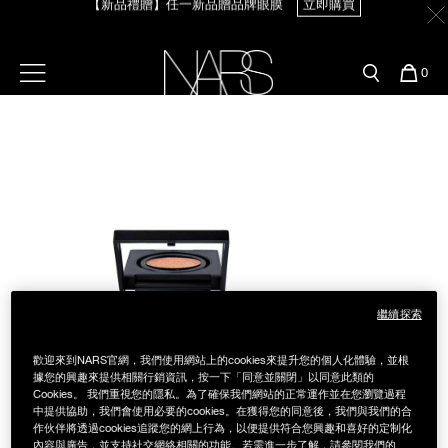
【新品禮贈】任一新品贈品牌眼膜
立即購買
Skip
官網最新活動
產品
彩妝服務
to
main
content
新客首購輸＜WELCOME＞享9折
預約金曲獎妝容
彩盤及禮盒組
彩妝專欄
選單"
您
【8.6-8.9 限定】全館最高享14%回饋
立即購買
0
的
Image
Nars
商
官網優惠活動
粉底線上試色
品
刷具與配件
【8/3-8/10限定】明星底妝買1送1
立即購買
官網獨家組合
專業彩妝學院
臉部
【8/3-8/10限定】限時輸碼贈迷你腮紅露
立即購買
水光頰彩系列
雙頰
試用送到家
唇部
繼續探索
新客專屬優惠
眼部
歡迎來到NARS官網，我們使用網站上的cookies來提升您的個人化體驗，並根
舊客回購禮遇
據您的興趣來提供相關行銷資訊，按一下「同意並關閉」以同意此類的
Cookies。 我們重視您的隱私。為了確保我們網站的正常運作並在您瀏覽過程
中提供協助，我們會使用必要的cookies。在獲得您的同意後，我們與我們的合
保養
作伙伴將透過cookies追蹤您的網上行為，以便提供符合您興趣和喜好的定制化
內容與廣告，並支持社交網絡相關的功能。若需進一步了解，請參閱我們的