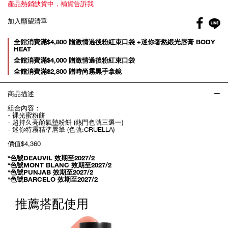
產品熱銷缺貨中，補貨告訴我
Facebo
加入願望清單
gl
Promotions
全館消費滿$4,800 贈激情過後粉紅束口袋 +迷你奢慾緞光唇膏 BODY
HEAT
全館消費滿$4,000 贈激情過後粉紅束口袋
全館消費滿$2,800 贈時尚霧黑手拿鏡
商品描述
組合內容：
- 裸光蜜粉餅
- 超持久亮顏氣墊粉餅 (熱門色號三選一)
- 迷你特霧精準唇筆 (色號:CRUELLA)
價值$4,360
*色號DEAUVIL 效期至2027/2
*色號MONT BLANC 效期至2027/2
*色號PUNJAB 效期至2027/2
*色號BARCELO 效期至2027/2
推薦搭配使用