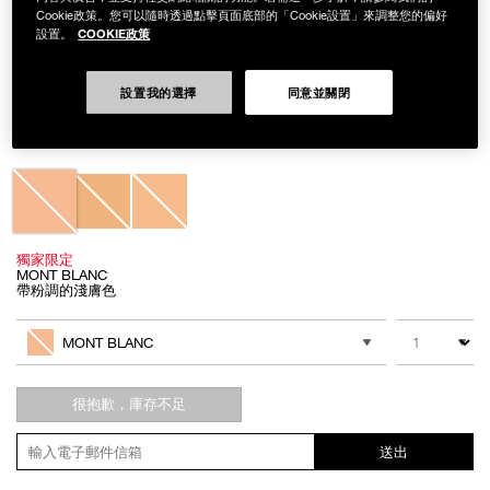
Cookie政策。您可以隨時透過點擊頁面底部的「Cookie設置」來調整您的偏好
COOKIE政策
設置。
Details
/zh/%E9%9C%A7%E5%85%89%E6%8C%81%E4%B9%85%E5%BA%95%E5
Item
設置我的選擇
同意並關閉
霧光持久底妝組
No.
NAC253
NT$3,550
Variations
獨家限定
MONT BLANC
帶粉調的淺膚色
Add
Product
to
Actions
數量
其他色系
cart
MONT BLANC
options
很抱歉，庫存不足
送出