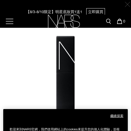
Skip
官網最新活動
產品
彩妝服務
to
main
【8/3-8/10限定】明星底妝買1送1
立即購買
content
新客首購輸＜WELCOME＞享9折
預約金曲獎妝容
彩盤及禮盒組
彩妝專欄
選單"
您
0
的
Image
Nars
商
【8/3-8/10限定】限時輸碼贈迷你腮紅露
立即購買
官網優惠活動
粉底線上試色
品
刷具與配件
官網獨家組合
專業彩妝學院
臉部
水光頰彩系列
雙頰
試用送到家
唇部
新客專屬優惠
眼部
舊客回購禮遇
繼續探索
保養
歡迎來到NARS官網，我們使用網站上的cookies來提升您的個人化體驗，並根