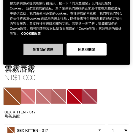
據您的興趣來提供相關行銷資訊，按一下「同意並關閉」以同意此類的
Cookies。 我們重視您的隱私。為了確保我們網站的正常運作並在您瀏覽過程
中提供協助，我們會使用必要的cookies。在獲得您的同意後，我們與我們的合
作伙伴將透過cookies追蹤您的網上行為，以便提供符合您興趣和喜好的定制化
內容與廣告，並支持社交網絡相關的功能。若需進一步了解，請參閱我們的
Cookie政策。您可以隨時透過點擊頁面底部的「Cookie設置」來調整您的偏好
COOKIE政策
設置。
設置我的選擇
同意並關閉
Details
/zh/%E9%9B%B2%E9%9C%A7%E5%94%87%E9%9C%B2/0194251130347
Item
雲霧唇露
No.
999NAC0000148
NT$1,000
Variations
SEX KITTEN - 317
焦茶烏龍
Add
Product
to
Actions
數量
其他色系
cart
SEX KITTEN - 317
options