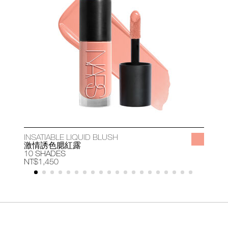
INSATIABLE LIQUID BLUSH
A
激情誘色腮紅露
10 SHADES
1
NT$1,450
N