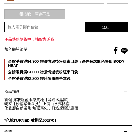
很抱歉，庫存不足
送出
產品熱銷缺貨中，補貨告訴我
Facebo
加入願望清單
gl
Promotions
全館消費滿$4,800 贈激情過後粉紅束口袋 +迷你奢慾緞光唇膏 BODY
HEAT
全館消費滿$4,000 贈激情過後粉紅束口袋
全館消費滿$2,800 贈時尚霧黑手拿鏡
商品描述
首創 露狀輕盈水感質地【薄透水晶露】
獨家【粉霧柔焦科技】上唇由水露轉霧
使雙唇自然柔焦 無瑕霧化，打造朦朧絨霧唇
*色號TURNED 效期至2027/01
總覽