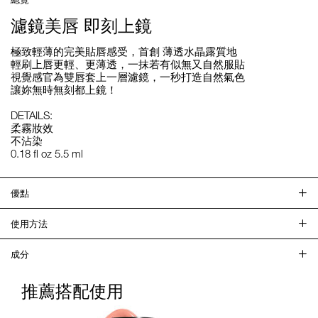
濾鏡美唇 即刻上鏡
極致輕薄的完美貼唇感受，首創 薄透水晶露質地
輕刷上唇更輕、更薄透，一抹若有似無又自然服貼
視覺感官為雙唇套上一層濾鏡，一秒打造自然氣色
讓妳無時無刻都上鏡！
DETAILS:
柔霧妝效
不沾染
0.18 fl oz 5.5 ml
優點
使用方法
成分
推薦搭配使用