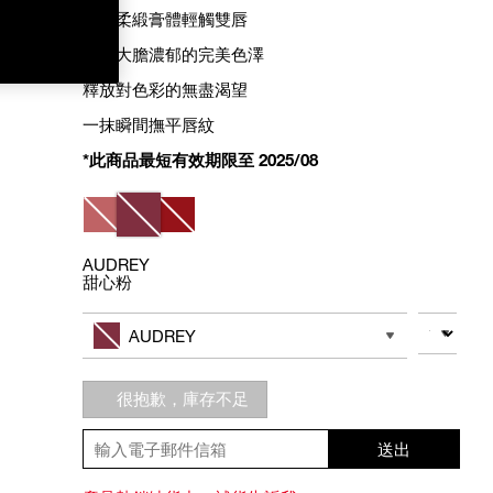
奢華柔緞膏體輕觸雙唇
綻放大膽濃郁的完美色澤
釋放對色彩的無盡渴望
一抹瞬間撫平唇紋
*此商品最短有效期限至 2025/08
Variations
AUDREY
甜心粉
Add
Product
to
Actions
數量
其他色系
cart
AUDREY
options
很抱歉，庫存不足
送出