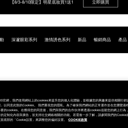
【8/3-8/10限定】限時輸碼贈迷你腮紅露
立即購買
動
深邃眼彩系列
激情誘色系列
新品
暢銷商品
產品
3%B9%E7%81%AB%E5%94%87%E8%86%8F/0194251010977.
RS官網，我們使用網站上的cookies來提升您的個人化體驗，並根據您的興趣來提供相關行
」以同意此類的Cookies。 我們重視您的隱私。為了確保我們網站的正常運作並在您瀏覽過
要的cookies。在獲得您的同意後，我們與我們的合作伙伴將透過cookies追蹤您的網上行
的定制化內容與廣告，並支持社交網絡相關的功能。若需進一步了解，請參閱我們的Cookie
COOKIE政策
面底部的「Cookie設置」來調整您的偏好設置。