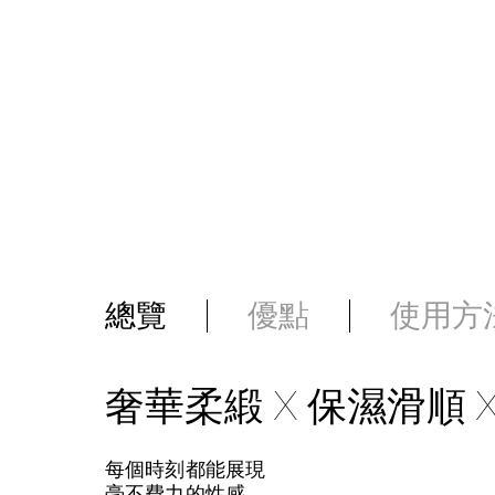
總覽
優點
使用方
奢華柔緞 X 保濕滑順 
每個時刻都能展現
毫不費力的性感