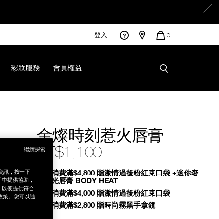
登入
您
0
的
商
品
彩妝服務
會員權益
html
金燦時刻惹火唇膏
NT$1,100
繼續探索
Promotions
銷資訊，按一下
全館消費滿$4,800 贈激情過後粉紅束口袋 +迷你奢
慾緞光唇膏 BODY HEAT
程中提供協助，
為，以便提供符合
全館消費滿$4,000 贈激情過後粉紅束口袋
政策。您可以隨
全館消費滿$2,800 贈時尚霧黑手拿鏡