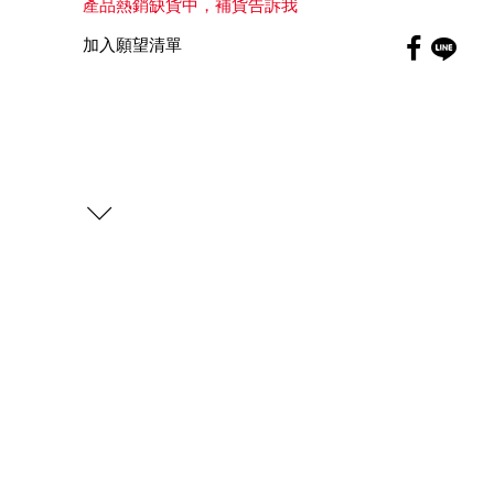
產品熱銷缺貨中，補貨告訴我
Faceboo
加入願望清單
globa