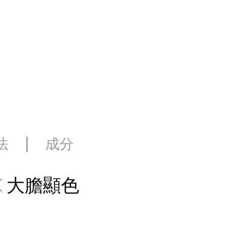
法
成分
X 大膽顯色