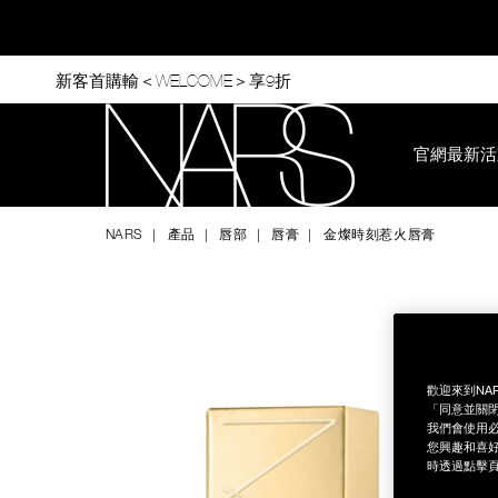
Skip
to
main
content
新客首購輸＜WELCOME＞享9折
官網最新活
Nars
NARS
產品
唇部
唇膏
金燦時刻惹火唇膏
Image
Details
/zh/%E9%87%91%E7%87%A6%E6%99%82%E5%88%BB%E6%8
Item
No.
999NAC0000119
歡迎來到NA
「同意並關閉
我們會使用必
您興趣和喜好
時透過點擊頁