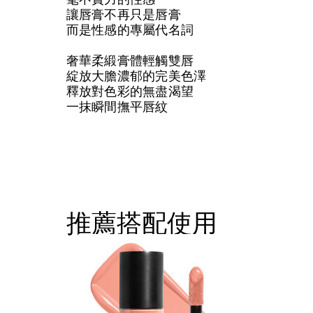
讓唇膏不再只是唇膏
而是性感的專屬代名詞
奢華柔緞膏體輕觸雙唇
綻放大膽濃郁的完美色澤
釋放對色彩的無盡渴望
一抹瞬間撫平唇紋
推薦搭配使用