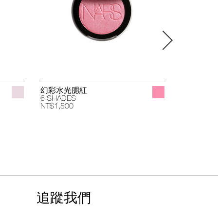
幻彩水光腮紅
立體透亮
6 SHADES
4 SHADES
NT$1,500
NT$1,400
追蹤我們