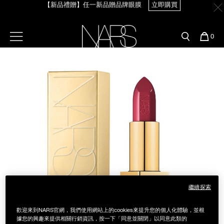
【新品禮贈】任一新品贈品牌眼膜
立即購買
Skip
官網最新活動
產品
彩妝服務
to
main
content
新客首購輸＜WELCOME＞享9折
預約金曲獎妝容
彩盤及禮盒組
彩妝專欄
選單"
您
0
【8.6-8.9 限定】全館最高享14%回饋
立即購買
的
Image
Nars
商
官網優惠活動
粉底線上試色
品
刷具與配件
【8/3-8/10限定】明星底妝買1送1
立即購買
官網獨家組合
專業彩妝學院
臉部
【8/3-8/10限定】限時輸碼贈迷你腮紅露
立即購買
水光頰彩系列
雙頰
試用送到家
唇部
新客專屬優惠
眼部
舊客回購禮遇
繼續探索
保養
歡迎來到NARS官網，我們使用網站上的cookies來提升您的個人化體驗，並根
據您的興趣來提供相關行銷資訊，按一下「同意並關閉」以同意此類的