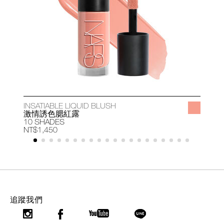
INSATIABLE LIQUID BLUSH
A
激情誘色腮紅露
10 SHADES
1
NT$1,450
N
追蹤我們