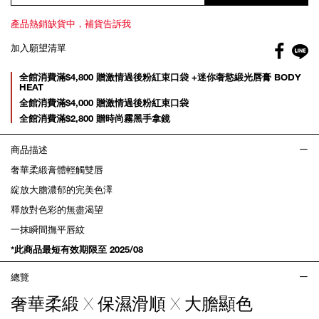
產品熱銷缺貨中，補貨告訴我
Facebo
加入願望清單
gl
Promotions
全館消費滿$4,800 贈激情過後粉紅束口袋 +迷你奢慾緞光唇膏 BODY
HEAT
全館消費滿$4,000 贈激情過後粉紅束口袋
全館消費滿$2,800 贈時尚霧黑手拿鏡
商品描述
奢華柔緞膏體輕觸雙唇
綻放大膽濃郁的完美色澤
釋放對色彩的無盡渴望
一抹瞬間撫平唇紋
*此商品最短有效期限至 2025/08
總覽
奢華柔緞 X 保濕滑順 X 大膽顯色