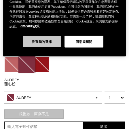
Cookies。 我們重視您的隱私。為了確保我們網站的正常運作並在您瀏覽過程
中提供協助，我們會使用必要的cookies。在獲得您的同意後，我們與我們的合
作伙伴將透過cookies追蹤您的網上行為，以便提供符合您興趣和喜好的定制化
內容與廣告，並支持社交網絡相關的功能。若需進一步了解，請參閱我們的
Cookie政策。您可以隨時透過點擊頁面底部的「Cookie設置」來調整您的偏好
COOKIE政策
設置。
Details
/zh/%E9%87%91%E7%87%A6%E6%99%82%E5%88%BB%E6%83%B9%E7
Item
金燦時刻惹火唇膏
No.
999NAC0000119
設置我的選擇
同意並關閉
NT$1,100
Variations
AUDREY
甜心粉
Add
Product
to
Actions
數量
其他色系
cart
AUDREY
options
很抱歉，庫存不足
送出