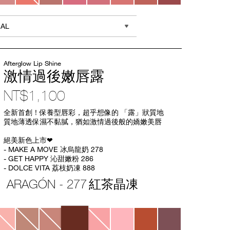
EAL
Afterglow Lip Shine
激情過後嫩唇露
NT$1,100
Item
全新首創！保養型唇彩，超乎想像的 「露」狀質地
No.
質地薄透保濕不黏膩，猶如激情過後般的嬌嫩美唇
0194251077215
絕美新色上市❤
- MAKE A MOVE 冰烏龍奶 278
- GET HAPPY 沁甜嫩粉 286
- DOLCE VITA 荔枝奶凍 888
ARAGÓN - 277
紅茶晶凍