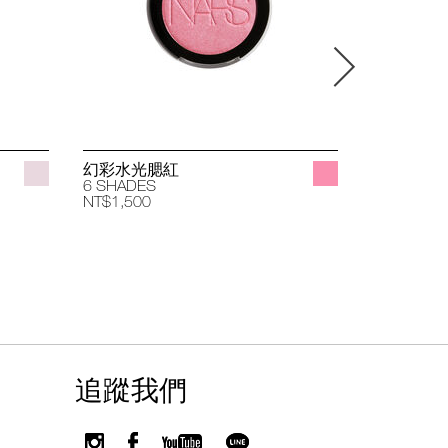
幻彩水光腮紅
立體透亮
6 SHADES
4 SHADES
NT$1,500
NT$1,400
追蹤我們