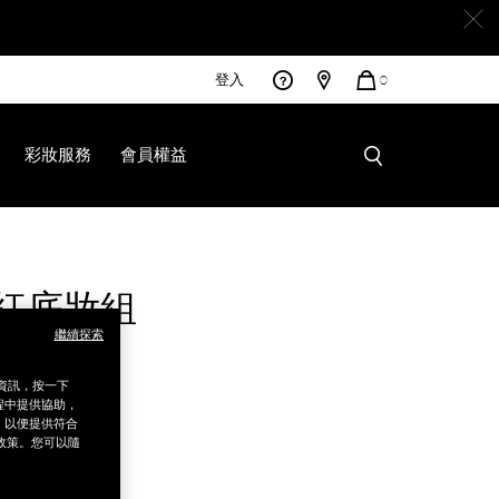
登入
您
0
的
商
品
彩妝服務
會員權益
紅底妝組
html
繼續探索
50
銷資訊，按一下
程中提供協助，
為，以便提供符合
露
政策。您可以隨
露
嫩唇露
粉撲