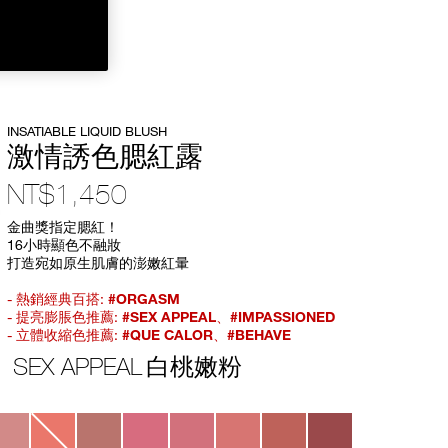
INSATIABLE LIQUID BLUSH
激情誘色腮紅露
NT$1,450
Item
金曲獎指定腮紅！
No.
16小時顯色不融妝
194251171159
打造宛如原生肌膚的澎嫩紅暈
- 熱銷經典百搭:
#ORGASM
- 提亮膨脹色推薦:
#SEX APPEAL
、
#IMPASSIONED
- 立體收縮色推薦:
#QUE CALOR
、
#BEHAVE
SEX APPEAL
白桃嫩粉