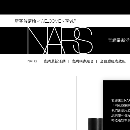
Skip
to
main
content
新客首購輸＜WELCOME＞享9折
官網最新活
Nars
NARS
官網最新活動
官網獨家組合
金曲腮紅底妝組
/zh/%E9%87%91%E6%9B%B2%E8%85%AE%E7%
Item
Image
No.
NPS00000241
歡迎來到NA
「同意並關閉
我們會使用必
您興趣和喜好
時透過點擊頁