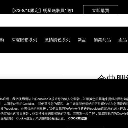
【8/3-8/10限定】明星底妝買1送1
立即購買
【8/3-8/10限定】限時輸碼贈迷你腮紅露
立即購買
動
深邃眼彩系列
激情誘色系列
新品
暢銷商品
產品
金曲腮
B4%85%E5%BA%95%E5%A6%9D%E7%B5%84/NPS00000241.
NT$2,5
RS官網，我們使用網站上的cookies來提升您的個人化體驗，並根據您的興趣來提供相關行
」以同意此類的Cookies。 我們重視您的隱私。為了確保我們網站的正常運作並在您瀏覽過
【商品內容】
要的cookies。在獲得您的同意後，我們與我們的合作伙伴將透過cookies追蹤您的網上行
- 激情誘色腮紅
的定制化內容與廣告，並支持社交網絡相關的功能。若需進一步了解，請參閱我們的Cookie
- 激情過後嫩唇
COOKIE政策
面底部的「Cookie設置」來調整您的偏好設置。
- 迷你激情過後
- 輕巧上妝手指