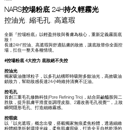
NARS控場粉底 24H持久輕霧光
控油光. 縮毛孔. 高遮瑕
全新『控場粉底』以輕盈持妝與養膚為核心，重新定義霧面底
妝！
長達24H*控油、高遮瑕與舒適貼膚的妝效，讓底妝替你全面控
場，扛住一整天各種情境。
#控場粉底 4大控力 底妝絕不失控
控油光
獨家吸油微球粒子，以多孔結構即時吸附多餘油光，高效吸油
鎖妝力，幫助妝感長達24小時維持清爽不泛油。
控毛孔
首創三重毛孔修飾科技(Pore Refining Trio)，結合菸鹼醯胺與二
胜肽，提升肌膚平滑度並調理皮脂、2週改善毛孔視覺**，上妝
瞬間隱形毛孔、打造細緻霧感。
控瑕疵
以「以光遮瑕」概念出發，搭載獨家無痕柔焦粉體，透過細緻
粉體精準折射環境光線，柔焦肌膚瑕疵，打造全天自然乾淨的