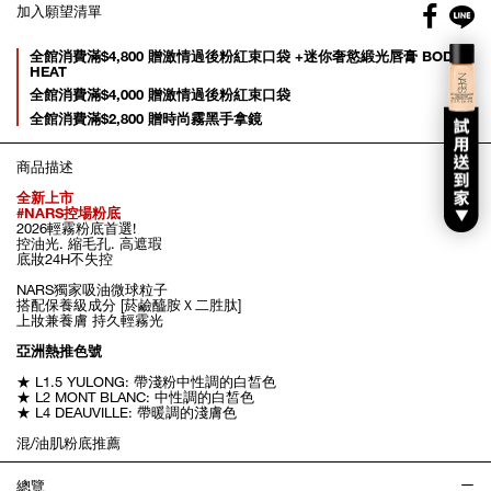
Facebo
加入願望清單
gl
Promotions
全館消費滿$4,800 贈激情過後粉紅束口袋 +迷你奢慾緞光唇膏 BODY
HEAT
全館消費滿$4,000 贈激情過後粉紅束口袋
全館消費滿$2,800 贈時尚霧黑手拿鏡
商品描述
全新上市
#NARS控場粉底
2026輕霧粉底首選!
控油光. 縮毛孔. 高遮瑕
底妝24H不失控
NARS獨家吸油微球粒子
搭配保養級成分 [菸鹼醯胺Ｘ二胜肽]
上妝兼養膚 持久輕霧光
亞洲熱推色號
★ L1.5 YULONG: 帶淺粉中性調的白皙色
★ L2 MONT BLANC: 中性調的白皙色
★ L4 DEAUVILLE: 帶暖調的淺膚色
混/油肌粉底推薦
總覽