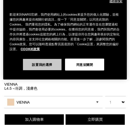
繼續探索
歡迎來到NARS官網，我們使用網站上的cookies來提升您的個人化體驗，並根
據您的興趣來提供相關行銷資訊，按一下「同意並關閉」以同意此類的
Details
/zh/%E8%B6%85%E6%8E%A7%E8%BC%95%E9%9C%A7%E7%B2%89%E
Item
Cookies。 我們重視您的隱私。為了確保我們網站的正常運作並在您瀏覽過程
超控輕霧粉底精華
No.
中提供協助，我們會使用必要的cookies。在獲得您的同意後，我們與我們的合
NB000002258
NT$2,150
作伙伴將透過cookies追蹤您的網上行為，以便提供符合您興趣和喜好的定制化
內容與廣告，並支持社交網絡相關的功能。若需進一步了解，請參閱我們的
Cookie政策。您可以隨時透過點擊頁面底部的「Cookie設置」來調整您的偏好
Variations
COOKIE政策
設置。
設置我的選擇
同意並關閉
VIENNA
L4.5 –冷調，淺膚色
Add
Product
to
Actions
數量
其他色系
cart
VIENNA
options
加入購物車
立即購買