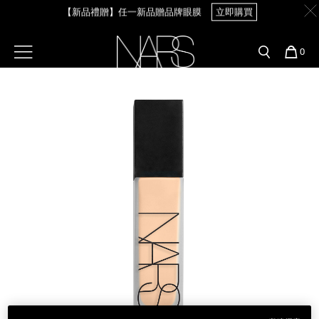
Skip
【新品禮贈】任一新品贈品牌眼膜
立即購買
官網最新活動
產品
彩妝服務
to
main
content
新客首購輸＜WELCOME＞享9折
預約金曲獎妝容
彩盤及禮盒組
彩妝專欄
選單"
您
0
【8.6-8.9 限定】全館最高享14%回饋
立即購買
的
Image
Nars
商
官網優惠活動
粉底線上試色
品
刷具與配件
【8/3-8/10限定】明星底妝買1送1
立即購買
官網獨家組合
專業彩妝學院
臉部
水光頰彩系列
【8/3-8/10限定】限時輸碼贈迷你腮紅露
立即購買
雙頰
試用送到家
唇部
新客專屬優惠
眼部
舊客回購禮遇
保養