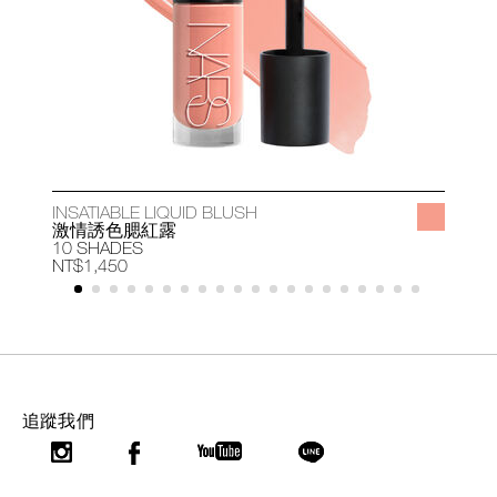
INSATIABLE LIQUID BLUSH
A
激情誘色腮紅露
10 SHADES
1
NT$1,450
N
追蹤我們