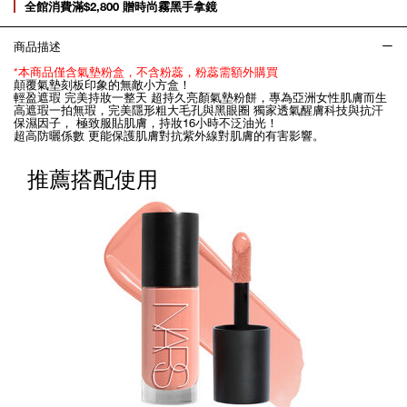
全館消費滿$2,800 贈時尚霧黑手拿鏡
商品描述
*本商品僅含氣墊粉盒，不含粉蕊，粉蕊需額外購買
顛覆氣墊刻板印象的無敵小方盒！
輕盈遮瑕 完美持妝一整天 超持久亮顏氣墊粉餅，專為亞洲女性肌膚而生
高遮瑕一拍無瑕，完美隱形粗大毛孔與黑眼圈 獨家透氣醒膚科技與抗汗
保濕因子， 極致服貼肌膚，持妝16小時不泛油光！
超高防曬係數 更能保護肌膚對抗紫外線對肌膚的有害影響。
推薦搭配使用