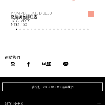
INSATIABLE LIQUID BLUSH
A
激情誘色腮紅露
10 SHADES
1
NT$1,450
N
追蹤我們
請撥打 0800-001-080 聯絡我們
關於 NARS