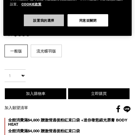
COOKIE政策
設置。
Details
/zh/%E8%B6%85%E6%8C%81%E4%B9%85%E4%BA%AE%E9%A1%8F%
Item
設置我的選擇
同意並關閉
超持久亮顏氣墊粉餅粉盒
No.
NB000001358
NT$500
Variations
一般版
流光蝶羽版
Add
Product
to
Actions
數量
cart
options
加入購物車
立即購買
Facebo
加入願望清單
gl
Promotions
全館消費滿$4,800 贈激情過後粉紅束口袋 +迷你奢慾緞光唇膏 BODY
HEAT
全館消費滿$4,000 贈激情過後粉紅束口袋