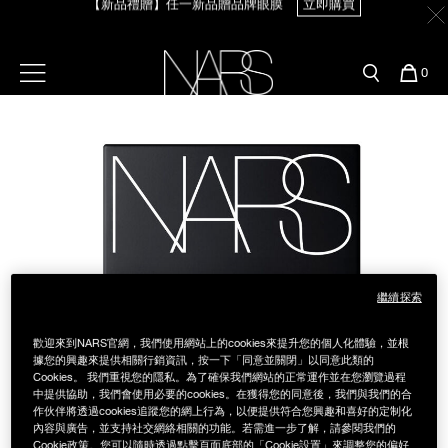
【新品禮贈】任一新品贈品牌眼膜
立即購買
Skip
官網最新活動
產品
彩妝服務
to
main
content
新客首購輸＜WELCOME＞享9折
預約金曲獎妝容
彩盤及禮盒組
彩妝專欄
選單"
您
【8.6-8.9 限定】全館最高享14%回饋
立即購買
0
的
Image
Nars
商
官網優惠活動
粉底線上試色
品
刷具與配件
【8/3-8/10限定】明星底妝買1送1
立即購買
官網獨家組合
專業彩妝學院
臉部
【8/3-8/10限定】限時輸碼贈迷你腮紅露
立即購買
水光頰彩系列
雙頰
試用送到家
繼續探索
唇部
新客專屬優惠
歡迎來到NARS官網，我們使用網站上的cookies來提升您的個人化體驗，並根
眼部
據您的興趣來提供相關行銷資訊，按一下「同意並關閉」以同意此類的
舊客回購禮遇
Cookies。 我們重視您的隱私。為了確保我們網站的正常運作並在您瀏覽過程
中提供協助，我們會使用必要的cookies。在獲得您的同意後，我們與我們的合
作伙伴將透過cookies追蹤您的網上行為，以便提供符合您興趣和喜好的定制化
保養
內容與廣告，並支持社交網絡相關的功能。若需進一步了解，請參閱我們的
Cookie政策。您可以隨時透過點擊頁面底部的「Cookie設置」來調整您的偏好