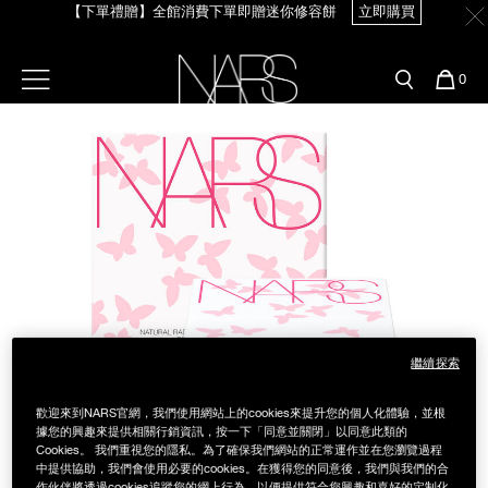
Skip
【下單禮贈】全館消費下單即贈迷你修容餅
立即購買
官網最新活動
產品
彩妝服務
to
main
content
新客首購輸＜WELCOME＞享9折
預約金曲獎妝容
彩盤及禮盒組
彩妝專欄
選單"
您
0
【8/3-8/10限定】明星底妝買1送1
立即購買
的
Image
Nars
商
官網優惠活動
粉底線上試色
品
刷具與配件
【8/3-8/10限定】限時輸碼贈迷你腮紅露
立即購買
官網獨家組合
專業彩妝學院
臉部
水光頰彩系列
雙頰
試用送到家
唇部
新客專屬優惠
繼續探索
眼部
舊客回購禮遇
歡迎來到NARS官網，我們使用網站上的cookies來提升您的個人化體驗，並根
據您的興趣來提供相關行銷資訊，按一下「同意並關閉」以同意此類的
保養
Cookies。 我們重視您的隱私。為了確保我們網站的正常運作並在您瀏覽過程
中提供協助，我們會使用必要的cookies。在獲得您的同意後，我們與我們的合
作伙伴將透過cookies追蹤您的網上行為，以便提供符合您興趣和喜好的定制化