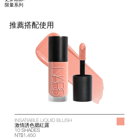
限量系列
推薦搭配使用
INSATIABLE LIQUID BLUSH
A
激情誘色腮紅露
10 SHADES
1
NT$1,450
N