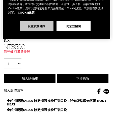
內容與廣告，並支持社交網絡相關的功能。若需進一步了解，請參閱我們的
Cookie政策。您可以隨時透過點擊頁面底部的「Cookie設置」來調整您的偏好
COOKIE政策
設置。
設置我的選擇
同意並關閉
Details
/zh/%E8%B6%85%E6%8C%81%E4%B9%85%E4%BA%AE%E9%A1%8F
Item
超持久亮顏氣墊粉餅粉盒 (流光蝶羽
%28%E6%B5%81%E5%85%89%E8%9D%B6%E7%BE%BD%E7%89%88%29/
No.
0194251147161
版)
NT$500
流光蝶羽限量外殼
Add
Product
to
Actions
數量
cart
options
加入購物車
立即購買
Facebo
加入願望清單
gl
Promotions
全館消費滿$4,800 贈激情過後粉紅束口袋 +迷你奢慾緞光唇膏 BODY
HEAT
全館消費滿$4,000 贈激情過後粉紅束口袋