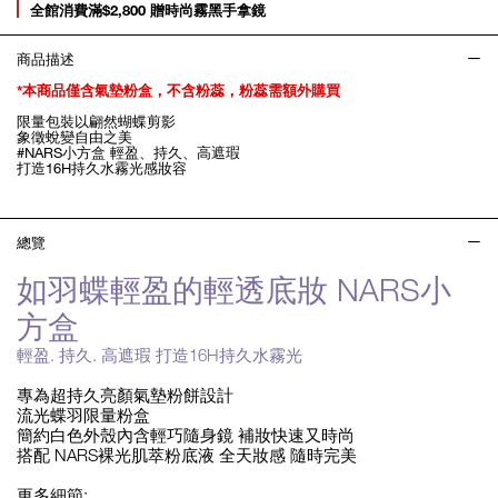
全館消費滿$2,800 贈時尚霧黑手拿鏡
商品描述
*本商品僅含氣墊粉盒，不含粉蕊，粉蕊需額外購買
限量包裝以翩然蝴蝶剪影
象徵蛻變自由之美
#NARS小方盒 輕盈、持久、高遮瑕
打造16H持久水霧光感妝容
總覽
如羽蝶輕盈的輕透底妝 NARS小
方盒
輕盈. 持久. 高遮瑕 打造16H持久水霧光
專為超持久亮顏氣墊粉餅設計
流光蝶羽限量粉盒
簡約白色外殼內含輕巧隨身鏡 補妝快速又時尚
搭配 NARS裸光肌萃粉底液 全天妝感 隨時完美
更多細節: