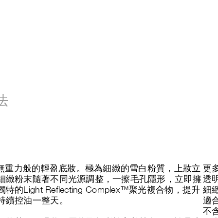
法
如無重力般的輕盈底妝。極為細緻的雪白粉質，上妝立
更多
細緻粉末隨著不同光源調整，一擦毛孔隱形，立即擁
透
ht Reflecting Complex™聚光複合物，提升
細
持續控油一整天。
適
不