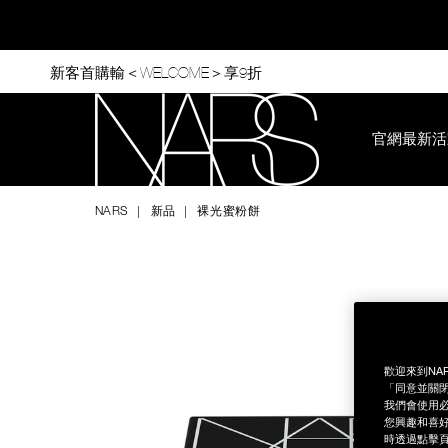
Skip
to
main
content
新客首購輸＜WELCOME＞享9折
官網最新活
Nars
NARS
新品
裸光蜜粉餅
Image
Details
/zh/%E8%A3%B8%E5%85%89%E8%9C%9C%E7%B2%89%E9%A4
Item
No.
NB000001405
歡迎來到NA
「同意並關閉
我們會使用必
您興趣和喜好
時透過點擊頁