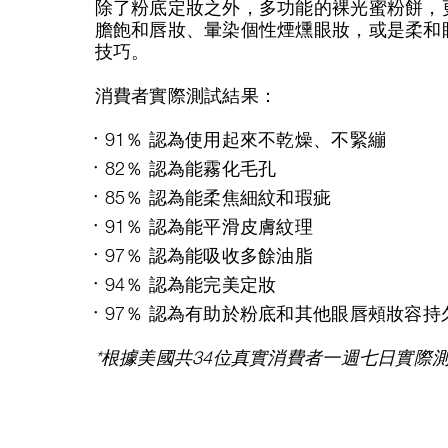
除了粉底定妝之外，多功能的裸光蜜粉餅，
膽飽和唇妝、暈染個性煙燻眼妝，或是柔和
技巧。
消費者實際測試結果：
91％ 認為使用起來不乾燥、不緊繃
82％ 認為能霧化毛孔
85％ 認為能柔焦細紋和瑕疵
91％ 認為能平滑皮膚紋理
97％ 認為能吸收多餘油脂
94％ 認為能完美定妝
97％ 認為有助於粉底和其他眼唇頰妝容持
*根據美國共34位真實消費者一週七日實際