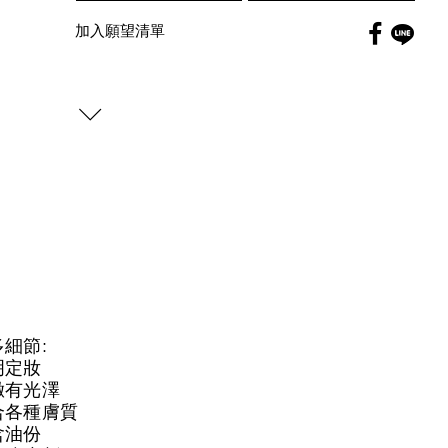
Faceboo
加入願望清單
globa
細節:
明定妝
緻有光澤
合各種膚質
含油份