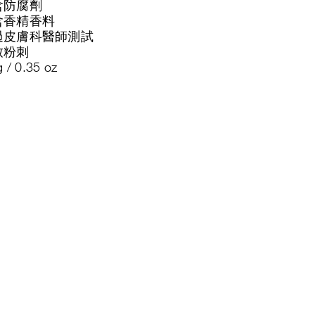
含防腐劑
含香精香料
過皮膚科醫師測試
致粉刺
g / 0.35 oz