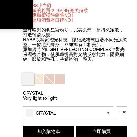
#NARS小白餅
最細緻的粉質 X 16小時完美持妝
蟬聯專櫃蜜粉餅銷售NO1
各大論壇消費者口碑NO1
全球暢銷的明星蜜粉餅，完美柔焦，超持久定妝，
打造輕盈妝感。
NARS以獨家控光科技，讓細緻粉末隨著不同光源調
整，一擦毛孔隱形，立即擁有上相美肌。
添加獨特的LIGHT REFLECTING COMPLEX™聚光
保濕複合物，使肌膚提高對光的反射能力，隱藏細
紋、皺紋和毛孔，持續控油一整天。
Variations
CRYSTAL
Very light to light
Add
Product
to
Actions
數量
其他色系
cart
CRYSTAL
options
加入購物車
立即購買