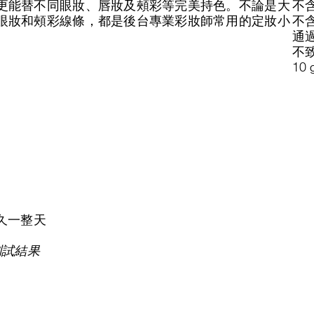
更能替不同眼妝、唇妝及頰彩等完美持色。不論是大
不
眼妝和頰彩線條，都是後台專業彩妝師常用的定妝小
不
通
不
10 
久一整天
測試結果