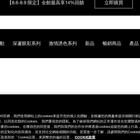
【8/3-8/10限定】明星底妝買1送1
立即購買
動
深邃眼彩系列
激情誘色系列
新品
暢銷商品
產品
【8/3-8/10限定】限時輸碼贈迷你腮紅露
立即購買
%85/NB000001405.html
RS官網，我們使用網站上的cookies來提升您的個人化體驗，並根據您的興趣來提供相關行
」以同意此類的Cookies。 我們重視您的隱私。為了確保我們網站的正常運作並在您瀏覽過
要的cookies。在獲得您的同意後，我們與我們的合作伙伴將透過cookies追蹤您的網上行
的定制化內容與廣告，並支持社交網絡相關的功能。若需進一步了解，請參閱我們的Cookie
COOKIE政策
面底部的「Cookie設置」來調整您的偏好設置。