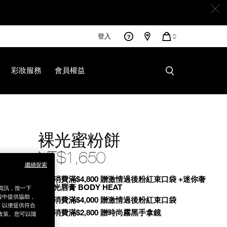
登入
您
0
的
商
品
彩妝服務
會員權益
裸光蜜粉餅
NT$1,650
繼續探索
Promotions
全館消費滿$4,800 贈激情過後粉紅束口袋 +迷你奢
慾緞光唇膏 BODY HEAT
銷資訊，按一下
程中提供協助，
全館消費滿$4,000 贈激情過後粉紅束口袋
為，以便提供符合
全館消費滿$2,800 贈時尚霧黑手拿鏡
政策。您可以隨