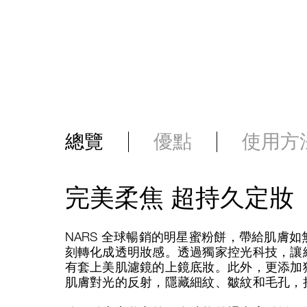
總覽
優點
使用方
完美柔焦 超持久定妝
NARS 全球暢銷的明星蜜粉餅，帶給肌膚
刻轉化成透明妝感。透過獨家控光科技，讓
有套上美肌濾鏡的上鏡底妝。此外，更添加獨特的Lig
肌膚對光的反射，隱藏細紋、皺紋和毛孔，