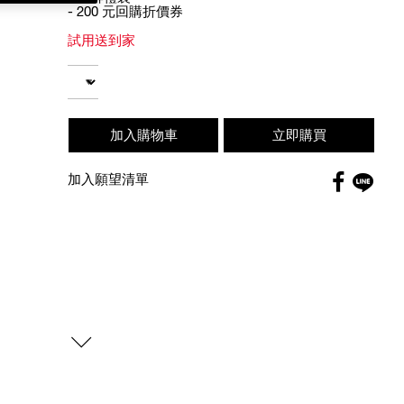
- 200 元回購折價券
試用送到家
Add
Product
to
Actions
數量
cart
options
加入購物車
立即購買
Faceboo
加入願望清單
globa