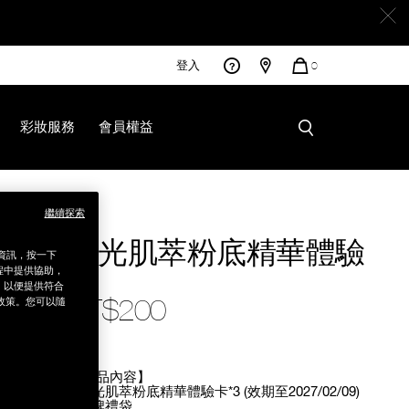
登入
您
0
的
商
品
彩妝服務
會員權益
繼續探索
%A9%97%E7%B5%84/76203252101.html
裸光肌萃粉底精華體驗
銷資訊，按一下
組
程中提供協助，
為，以便提供符合
NT$200
政策。您可以隨
Promotions
【商品內容】
- 裸光肌萃粉底精華體驗卡*3 (效期至2027/02/09)
- 品牌禮袋