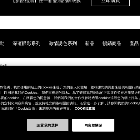
【8.6-8.9 限定】全館最高享14%回饋
立即購買
【8/3-8/10限定】明星底妝買1送1
立即購買
動
深邃眼彩系列
激情誘色系列
新品
暢銷商品
產品
【8/3-8/10限定】限時輸碼贈迷你腮紅露
立即購買
驗組
B2%89%E5%BA%95%E7%B2%BE%E8%8F%AF%E9%AB%94%E9
RS官網，我們使用網站上的cookies來提升您的個人化體驗，並根據您的興趣來提供相關行
」以同意此類的Cookies。 我們重視您的隱私。為了確保我們網站的正常運作並在您瀏覽過
要的cookies。在獲得您的同意後，我們與我們的合作伙伴將透過cookies追蹤您的網上行
的定制化內容與廣告，並支持社交網絡相關的功能。若需進一步了解，請參閱我們的Cookie
COOKIE政策
面底部的「Cookie設置」來調整您的偏好設置。
設置我的選擇
同意並關閉