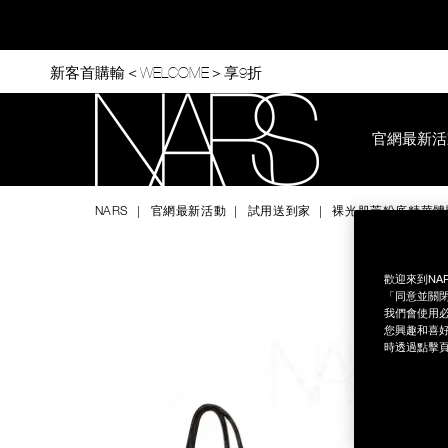
Skip
to
main
content
新客首購輸＜WELCOME＞享9折
官網最新活
Nars
NARS
官網最新活動
試用送到家
裸光肌萃粉底精華體
Image
Details
/zh/%E8%A3%B8%E5%85%89%E8%82%8C%E8%90%83%E7%
Item
No.
76203252101
歡迎來到NA
「同意並關閉
我們會使用必
您興趣和喜好
時透過點擊頁