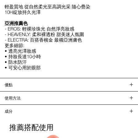
輕盈質地 從自然柔光至高調光采 隨心疊染
10H綻放持久光澤
亞洲推薦色
- EROS: 輕裸珍珠光 自然淨亮妝感
- HEAVENLY: 柔和裸透粉 甜美迷人氛圍
- ELECTRA: 百搭香檳金 最襯亞洲膚色
更多細節:
• 透亮光澤妝感
• 持妝長達10小時
• 防水防汗
• 可安心用於眼部
優點
使用方法
成分
推薦搭配使用