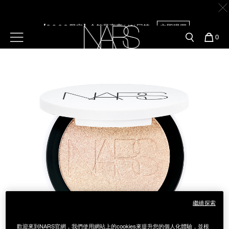
Skip
官網最新活動
產品
彩妝服務
to
main
content
【8.6-8.9 限定】全館最高享14%回饋
立即購買
新客首購輸＜WELCOME＞享9折
預約金曲獎妝容
彩盤及禮盒組
彩妝專欄
選單"
您
0
的
Image
Nars
商
官網優惠活動
粉底線上試色
【8/3-8/10限定】明星底妝買1送1
立即購買
品
刷具與配件
官網獨家組合
專業彩妝學院
臉部
【8/3-8/10限定】限時輸碼贈迷你腮紅露
立即購買
水光頰彩系列
雙頰
試用送到家
唇部
新客專屬優惠
眼部
舊客回購禮遇
繼續探索
保養
歡迎來到NARS官網，我們使用網站上的cookies來提升您的個人化體驗，並根