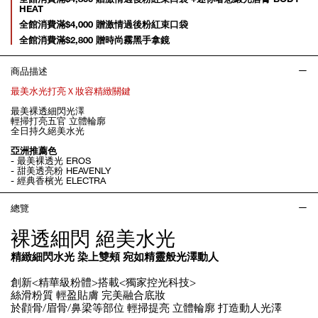
HEAT
全館消費滿$4,000 贈激情過後粉紅束口袋
全館消費滿$2,800 贈時尚霧黑手拿鏡
商品描述
最美水光打亮Ｘ妝容精緻關鍵
最美裸透細閃光澤
輕掃打亮五官 立體輪廓
全日持久絕美水光
亞洲推薦色
- 最美裸透光 EROS
- 甜美透亮粉 HEAVENLY
- 經典香檳光 ELECTRA
總覽
裸透細閃 絕美水光
精緻細閃水光 染上雙頰 宛如精靈般光澤動人
創新<精華級粉體>搭載<獨家控光科技>
絲滑粉質 輕盈貼膚 完美融合底妝
於顴骨/眉骨/鼻梁等部位 輕掃提亮 立體輪廓 打造動人光澤