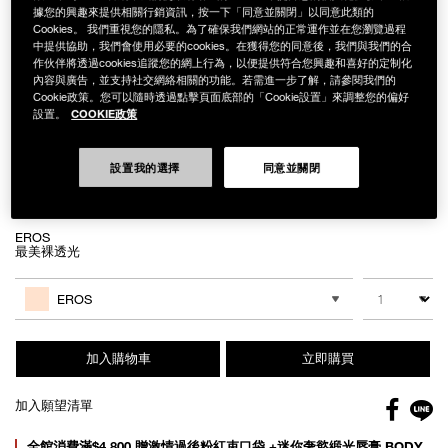
據您的興趣來提供相關行銷資訊，按一下「同意並關閉」以同意此類的
Cookies。 我們重視您的隱私。為了確保我們網站的正常運作並在您瀏覽過程
中提供協助，我們會使用必要的cookies。在獲得您的同意後，我們與我們的合
作伙伴將透過cookies追蹤您的網上行為，以便提供符合您興趣和喜好的定制化
Details
/zh/%E8%A3%B8%E5%85%89%E5%B9%BB%E9%96%83%E4%BA%AE%E9
Item
內容與廣告，並支持社交網絡相關的功能。若需進一步了解，請參閱我們的
裸光幻閃亮采餅
No.
Cookie政策。您可以隨時透過點擊頁面底部的「Cookie設置」來調整您的偏好
NB000002285
COOKIE政策
NT$1,500
設置。
Variations
設置我的選擇
同意並關閉
EROS
最美裸透光
Add
Product
to
Actions
數量
其他色系
cart
EROS
options
加入購物車
立即購買
Facebo
加入願望清單
gl
Promotions
全館消費滿$4,800 贈激情過後粉紅束口袋 +迷你奢慾緞光唇膏 BODY