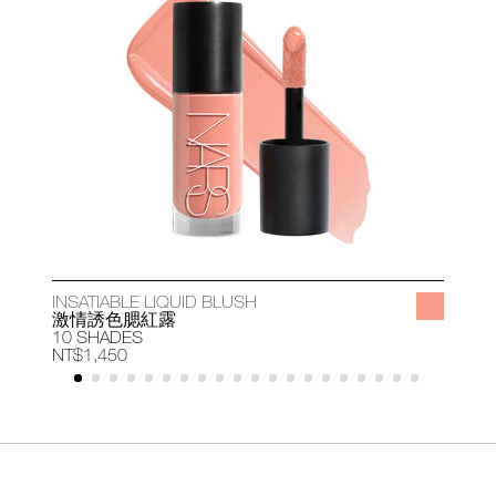
INSATIABLE LIQUID BLUSH
A
激情誘色腮紅露
10 SHADES
1
NT$1,450
N