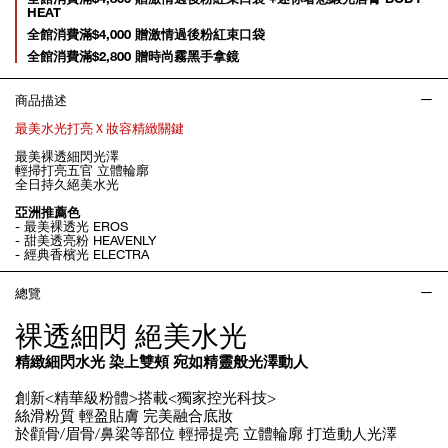
HEAT
全館消費滿$4,000 贈激情過後粉紅束口袋
全館消費滿$2,800 贈時尚霧黑手拿鏡
商品描述
最美水光打亮Ｘ妝容精緻關鍵
最美裸透細閃光澤
輕掃打亮五官 立體輪廓
全日持久絕美水光
亞洲推薦色
- 最美裸透光 EROS
- 甜美透亮粉 HEAVENLY
- 經典香檳光 ELECTRA
總覽
裸透細閃 絕美水光
精緻細閃水光 染上雙頰 宛如精靈般光澤動人
創新<精華級粉體>搭載<獨家控光科技>
絲滑粉質 輕盈貼膚 完美融合底妝
於顴骨/眉骨/鼻梁等部位 輕掃提亮 立體輪廓 打造動人光澤