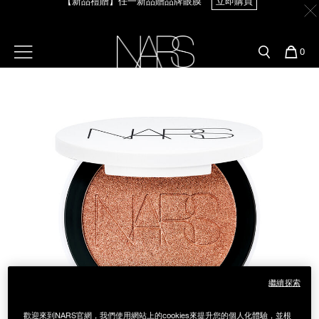
Skip
官網最新活動
產品
彩妝服務
to
main
content
新客首購輸＜WELCOME＞享9折
【8.6-8.9 限定】全館最高享14%回饋
立即購買
預約金曲獎妝容
彩盤及禮盒組
彩妝專欄
選單"
您
0
的
Image
Nars
商
官網優惠活動
粉底線上試色
品
刷具與配件
【8/3-8/10限定】明星底妝買1送1
立即購買
官網獨家組合
專業彩妝學院
臉部
【8/3-8/10限定】限時輸碼贈迷你腮紅露
立即購買
水光頰彩系列
雙頰
試用送到家
唇部
新客專屬優惠
眼部
舊客回購禮遇
繼續探索
保養
歡迎來到NARS官網，我們使用網站上的cookies來提升您的個人化體驗，並根