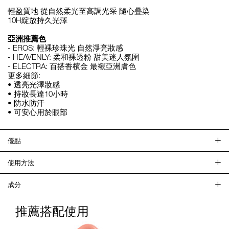
輕盈質地 從自然柔光至高調光采 隨心疊染
10H綻放持久光澤
亞洲推薦色
- EROS: 輕裸珍珠光 自然淨亮妝感
- HEAVENLY: 柔和裸透粉 甜美迷人氛圍
- ELECTRA: 百搭香檳金 最襯亞洲膚色
更多細節:
• 透亮光澤妝感
• 持妝長達10小時
• 防水防汗
• 可安心用於眼部
優點
使用方法
成分
推薦搭配使用