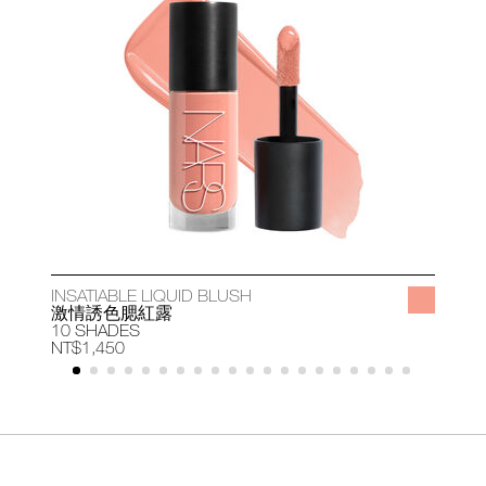
INSATIABLE LIQUID BLUSH
A
激情誘色腮紅露
10 SHADES
1
NT$1,450
N