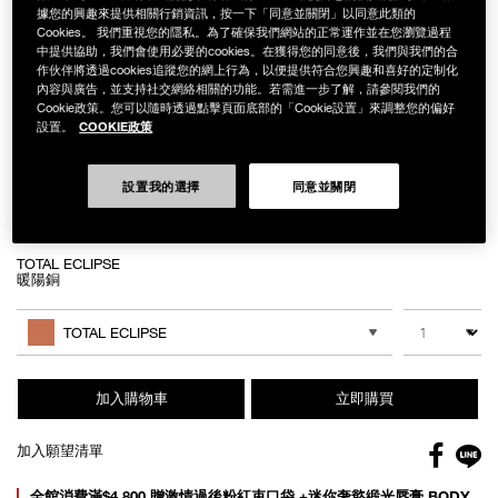
據您的興趣來提供相關行銷資訊，按一下「同意並關閉」以同意此類的
Cookies。 我們重視您的隱私。為了確保我們網站的正常運作並在您瀏覽過程
中提供協助，我們會使用必要的cookies。在獲得您的同意後，我們與我們的合
作伙伴將透過cookies追蹤您的網上行為，以便提供符合您興趣和喜好的定制化
Details
/zh/%E8%A3%B8%E5%85%89%E5%B9%BB%E9%96%83%E4%BA%AE%E9
Item
內容與廣告，並支持社交網絡相關的功能。若需進一步了解，請參閱我們的
裸光幻閃亮采餅
No.
Cookie政策。您可以隨時透過點擊頁面底部的「Cookie設置」來調整您的偏好
NB000002284
COOKIE政策
NT$1,500
設置。
Variations
設置我的選擇
同意並關閉
TOTAL ECLIPSE
暖陽銅
Add
Product
to
Actions
數量
其他色系
cart
TOTAL ECLIPSE
options
加入購物車
立即購買
Facebo
加入願望清單
gl
Promotions
全館消費滿$4,800 贈激情過後粉紅束口袋 +迷你奢慾緞光唇膏 BODY