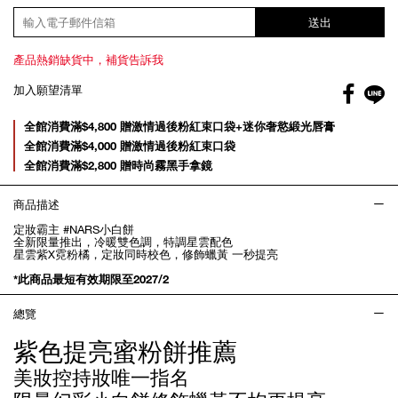
送出
產品熱銷缺貨中，補貨告訴我
Facebo
加入願望清單
gl
Promotions
全館消費滿$4,800 贈激情過後粉紅束口袋+迷你奢慾緞光唇膏
全館消費滿$4,000 贈激情過後粉紅束口袋
全館消費滿$2,800 贈時尚霧黑手拿鏡
商品描述
定妝霸主 #NARS小白餅
全新限量推出，冷暖雙色調，特調星雲配色
星雲紫X霓粉橘，定妝同時校色，修飾蠟黃 一秒提亮
*此商品最短有效期限至2027/2
總覽
紫色提亮蜜粉餅推薦
美妝控持妝唯一指名