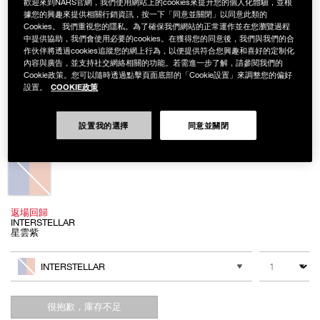
歡迎來到NARS官網，我們使用網站上的cookies來提升您的個人化體驗，並根
據您的興趣來提供相關行銷資訊，按一下「同意並關閉」以同意此類的
Cookies。 我們重視您的隱私。為了確保我們網站的正常運作並在您瀏覽過程
中提供協助，我們會使用必要的cookies。在獲得您的同意後，我們與我們的合
作伙伴將透過cookies追蹤您的網上行為，以便提供符合您興趣和喜好的定制化
內容與廣告，並支持社交網絡相關的功能。若需進一步了解，請參閱我們的
Cookie政策。您可以隨時透過點擊頁面底部的「Cookie設置」來調整您的偏好
COOKIE政策
設置。
Details
/zh/%E8%A3%B8%E5%85%89%E5%B9%BB%E5%BD%A9%E8%9C%9C%E7
Item
裸光幻彩蜜粉餅
No.
999NAC0000213
NT$1,500
設置我的選擇
同意並關閉
Variations
返場回歸
INTERSTELLAR
星雲紫
Add
Product
to
Actions
數量
其他色系
cart
INTERSTELLAR
options
很抱歉，庫存不足