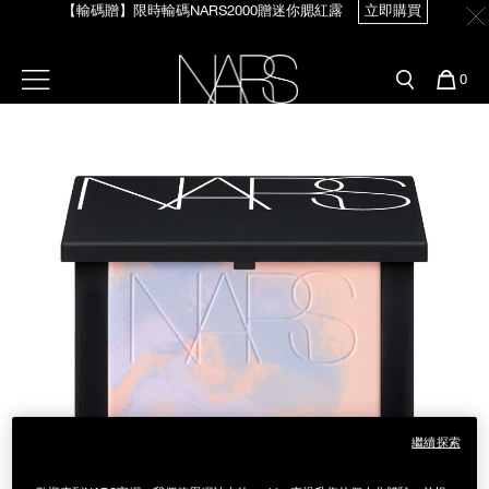
Skip
【輸碼贈】限時輸碼NARS2000贈迷你腮紅露
立即購買
官網最新活動
產品
彩妝服務
to
main
content
新客首購輸＜WELCOME＞享9折
預約金曲獎妝容
彩盤及禮盒組
彩妝專欄
選單"
您
0
【8/3-8/10限定】明星底妝買1送1
立即購買
的
Image
Nars
商
官網優惠活動
粉底線上試色
品
刷具與配件
【8/3-8/10限定】限時輸碼贈迷你腮紅露
立即購買
官網獨家組合
專業彩妝學院
臉部
水光頰彩系列
雙頰
試用送到家
唇部
新客專屬優惠
眼部
舊客回購禮遇
繼續探索
保養