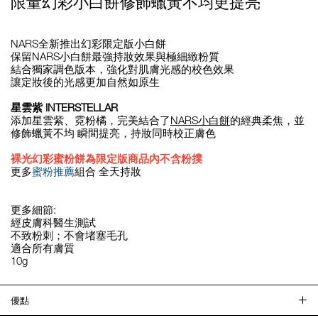
限量幻彩小白餅修飾蠟黃不均更提亮
NARS全新推出幻彩限定版小白餅
保留NARS小白餅最強持妝效果與極細緻粉質
結合獨家調色版本，強化對肌膚光感的校色效果
讓定妝後的光感更加自然如原生
星雲紫 INTERSTELLAR
添加星雲紫、霓粉橘，完美結合了
NARS小白餅
的經典柔焦，並
修飾蠟黃不均 瞬間提亮，持妝同時校正膚色
裸光幻彩蜜粉餅為限定版商品內不含粉撲
更多
蜜粉推薦
組合 全天持妝
更多細節:
經皮膚科醫生測試
不致粉刺；不會堵塞毛孔
適合所有膚質
10g
優點