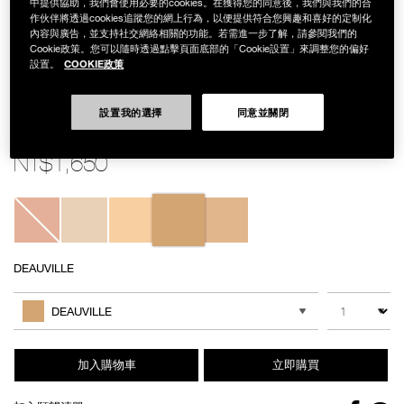
中提供協助，我們會使用必要的cookies。在獲得您的同意後，我們與我們的合
作伙伴將透過cookies追蹤您的網上行為，以便提供符合您興趣和喜好的定制化
內容與廣告，並支持社交網絡相關的功能。若需進一步了解，請參閱我們的
Cookie政策。您可以隨時透過點擊頁面底部的「Cookie設置」來調整您的偏好
COOKIE政策
設置。
設置我的選擇
同意並關閉
Details
/zh/%E8%A3%B8%E5%85%89%E5%87%9D%E4%BA%AE%E6%B0%B
Item
裸光凝亮水精華氣墊 (星漾幻境版)
%28%E6%98%9F%E6%BC%BE%E5%B9%BB%E5%A2%83%E7%89%88%29
No.
NB000001861
NT$1,650
Variations
DEAUVILLE
Add
Product
to
Actions
數量
其他色系
cart
DEAUVILLE
options
加入購物車
立即購買