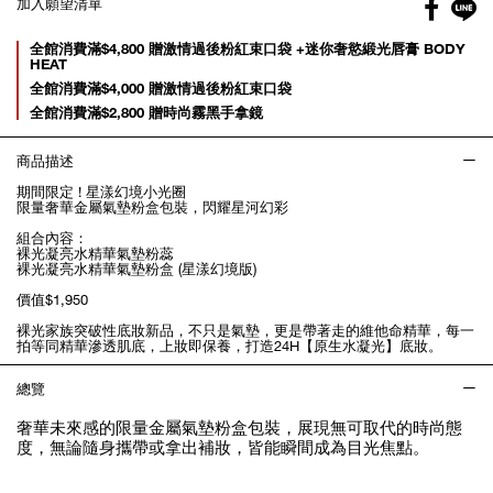
Facebo
加入願望清單
gl
Promotions
全館消費滿$4,800 贈激情過後粉紅束口袋 +迷你奢慾緞光唇膏 BODY
HEAT
全館消費滿$4,000 贈激情過後粉紅束口袋
全館消費滿$2,800 贈時尚霧黑手拿鏡
商品描述
期間限定 ! 星漾幻境小光圈
限量奢華金屬氣墊粉盒包裝，閃耀星河幻彩
組合內容：
裸光凝亮水精華氣墊粉蕊
裸光凝亮水精華氣墊粉盒 (星漾幻境版)
價值$1,950
裸光家族突破性底妝新品，不只是氣墊，更是帶著走的維他命精華，每一
拍等同精華滲透肌底，上妝即保養，打造24H【原生水凝光】底妝。
總覽
奢華未來感的限量金屬氣墊粉盒包裝，展現無可取代的時尚態
度，無論隨身攜帶或拿出補妝，皆能瞬間成為目光焦點。