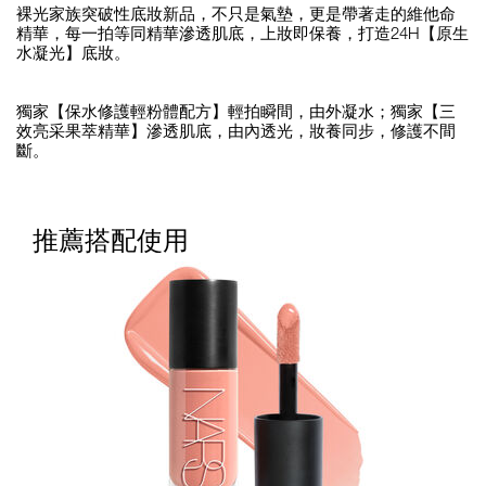
裸光家族突破性底妝新品，不只是氣墊，更是帶著走的維他命
精華，每一拍等同精華滲透肌底，上妝即保養，打造24H【原生
水凝光】底妝。
獨家【保水修護輕粉體配方】輕拍瞬間，由外凝水；獨家【三
效亮采果萃精華】滲透肌底，由內透光，妝養同步，修護不間
斷。
推薦搭配使用