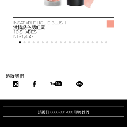
INSATIABLE LIQUID BLUSH
A
激情誘色腮紅露
10 SHADES
1
NT$1,450
N
追蹤我們
請撥打 0800-001-080 聯絡我們