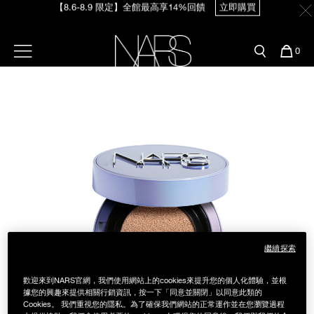
Skip
【8.6-8.9 限定】全館最高享14%回饋
立即購買
官網最新活動
產品
彩妝服務
to
main
content
新客首購輸＜WELCOME＞享9折
預約金曲獎妝容
彩盤及禮盒組
彩妝專欄
選單"
您
0
【8/3-8/10限定】明星底妝買1送1
立即購買
的
Image
Nars
商
官網優惠活動
粉底線上試色
品
刷具與配件
【8/3-8/10限定】限時輸碼贈迷你腮紅露
立即購買
官網獨家組合
專業彩妝學院
臉部
水光頰彩系列
雙頰
試用送到家
唇部
新客專屬優惠
繼續探索
眼部
舊客回購禮遇
歡迎來到NARS官網，我們使用網站上的cookies來提升您的個人化體驗，並根
保養
據您的興趣來提供相關行銷資訊，按一下「同意並關閉」以同意此類的
Cookies。 我們重視您的隱私。為了確保我們網站的正常運作並在您瀏覽過程