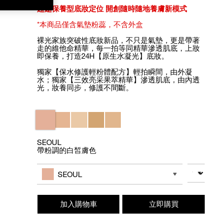
超越保養型底妝定位 開創隨時隨地養膚新模式
*本商品僅含氣墊粉蕊，不含外盒
裸光家族突破性底妝新品，不只是氣墊，更是帶著
走的維他命精華，每一拍等同精華滲透肌底，上妝
即保養，打造24H【原生水凝光】底妝。
獨家【保水修護輕粉體配方】輕拍瞬間，由外凝
水；獨家【三效亮采果萃精華】滲透肌底，由內透
光，妝養同步，修護不間斷。
Variations
SEOUL
帶粉調的白皙膚色
Add
Product
to
Actions
數量
其他色系
cart
SEOUL
options
加入購物車
立即購買