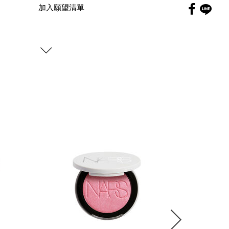
Faceboo
加入願望清單
globa