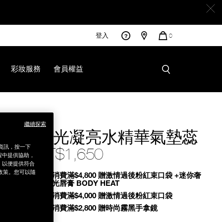
登入
您
0
的
商
品
彩妝服務
會員權益
8%95%8A/NB000001878.html
繼續探索
裸光凝亮水精華氣墊蕊
銷資訊，按一下
NT$1,650
程中提供協助，
為，以便提供符合
政策。您可以隨
Promotions
全館消費滿$4,800 贈激情過後粉紅束口袋 +迷你奢
慾緞光唇膏 BODY HEAT
全館消費滿$4,000 贈激情過後粉紅束口袋
全館消費滿$2,800 贈時尚霧黑手拿鏡