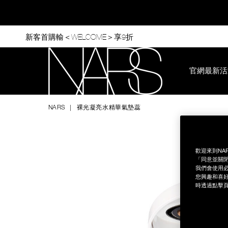
Skip
to
main
content
新客首購輸＜WELCOME＞享9折
官網最新活
Nars
NARS
裸光凝亮水精華氣墊蕊
Image
Details
/zh/%E8%A3%B8%E5%85%89%E5%87%9D%E4%BA%AE%E6
Item
No.
NB000001878
歡迎來到NA
「同意並關閉
我們會使用必
您興趣和喜好
時透過點擊頁