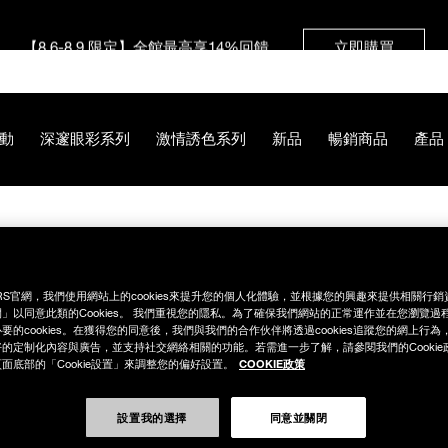
【8.6-8.9 限定】全館最高享14%回饋
立即購買
【8/3-8/10限定】明星底妝買1送1
立即購買
動
深邃眼彩系列
激情誘色系列
新品
暢銷商品
產品
【8/3-8/10限定】限時輸碼贈迷你腮紅露
立即購買
%B0%B4%E7%B2%BE%E8%8F%AF%E6%B0%A3%E5%A2%8A%E
RS官網，我們使用網站上的cookies來提升您的個人化體驗，並根據您的興趣來提供相關行
」以同意此類的Cookies。 我們重視您的隱私。為了確保我們網站的正常運作並在您瀏覽過
要的cookies。在獲得您的同意後，我們與我們的合作伙伴將透過cookies追蹤您的網上行
的定制化內容與廣告，並支持社交網絡相關的功能。若需進一步了解，請參閱我們的Cookie
COOKIE政策
面底部的「Cookie設置」來調整您的偏好設置。
設置我的選擇
同意並關閉