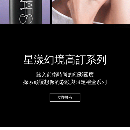
星漾幻境高訂系列
踏入前衛時尚的幻彩國度
探索顛覆想像的彩妝與限定禮盒系列
立即擁有