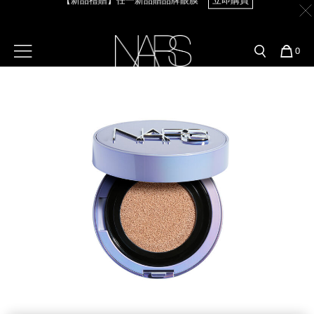
Skip
官網最新活動
產品
彩妝服務
to
main
content
新客首購輸＜WELCOME＞享9折
【8.6-8.9 限定】全館最高享14%回饋
立即購買
預約金曲獎妝容
彩盤及禮盒組
彩妝專欄
選單"
您
0
的
Image
Nars
商
官網優惠活動
粉底線上試色
品
刷具與配件
【8/3-8/10限定】明星底妝買1送1
立即購買
官網獨家組合
專業彩妝學院
臉部
【8/3-8/10限定】限時輸碼贈迷你腮紅露
立即購買
水光頰彩系列
雙頰
試用送到家
唇部
新客專屬優惠
眼部
舊客回購禮遇
保養