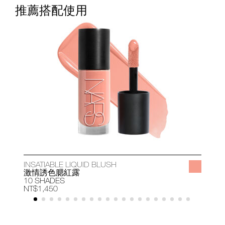
推薦搭配使用
INSATIABLE LIQUID BLUSH
A
激情誘色腮紅露
10 SHADES
1
NT$1,450
N