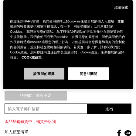
繼續探索
歡迎來到NARS官網，我們使用網站上的cookies來提升您的個人化體驗，並根
據您的興趣來提供相關行銷資訊，按一下「同意並關閉」以同意此類的
Cookies。 我們重視您的隱私。為了確保我們網站的正常運作並在您瀏覽過程
中提供協助，我們會使用必要的cookies。在獲得您的同意後，我們與我們的合
Details
/zh/%E8%A3%B8%E5%85%89%E5%87%9D%E4%BA%AE%E6%B0%B
Item
作伙伴將透過cookies追蹤您的網上行為，以便提供符合您興趣和喜好的定制化
裸光凝亮水精華氣墊粉盒 (星漾幻境
%28%E6%98%9F%E6%BC%BE%E5%B9%BB%E5%A2%83%E7%89%88%29
No.
內容與廣告，並支持社交網絡相關的功能。若需進一步了解，請參閱我們的
999NAC0000280
版)
Cookie政策。您可以隨時透過點擊頁面底部的「Cookie設置」來調整您的偏好
COOKIE政策
設置。
NT$300
Add
Product
to
Actions
數量
設置我的選擇
同意並關閉
cart
options
很抱歉，庫存不足
送出
產品熱銷缺貨中，補貨告訴我
Facebo
加入願望清單