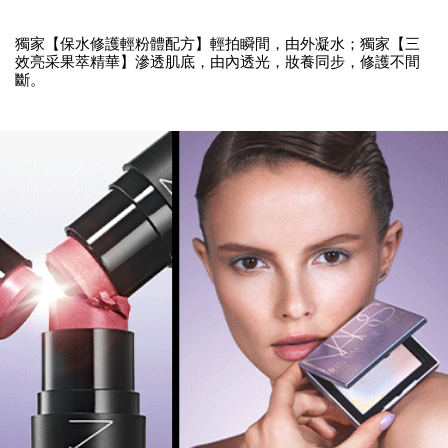
獨家【保水修護輕粉體配方】輕拍瞬間，由外凝水；獨家【三
效亮采果萃精華】滲透肌底，由內透光，妝養同步，修護不間
斷。