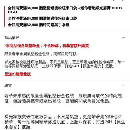
gl
Promotions
全館消費滿$4,800 贈激情過後粉紅束口袋 +迷你奢慾緞光唇膏 BODY
HEAT
全館消費滿$4,000 贈激情過後粉紅束口袋
全館消費滿$2,800 贈時尚霧黑手拿鏡
商品描述
*本商品僅含氣墊粉盒，不含粉蕊，粉蕊需額外購買
限量奢華金屬氣墊粉盒包裝，閃耀星河幻彩。
裸光家族突破性底妝新品，不只是氣墊，更是帶著走的維他命精華，每一
拍等同精華滲透肌底，上妝即保養，打造24H【原生水凝光】底妝。
星漾幻境限量版
總覽
奢華未來感的限量金屬氣墊粉盒包裝，展現無可取代的時尚態
度，無論隨身攜帶或拿出補妝，皆能瞬間成為目光焦點。
裸光家族突破性底妝新品，不只是氣墊，更是帶著走的維他命
精華，每一拍等同精華滲透肌底，上妝即保養，打造24H【原生
水凝光】底妝。